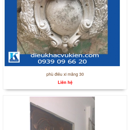
phù điêu xi măng 30
Liên hệ