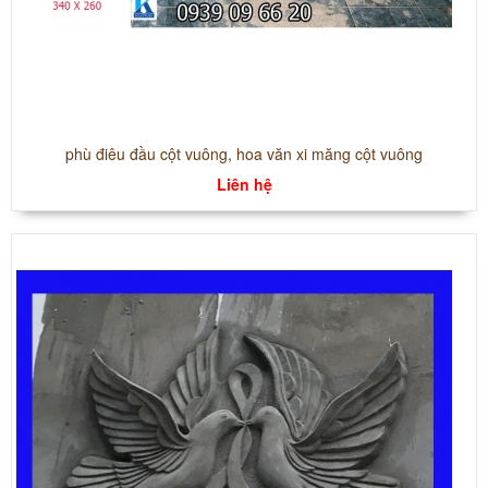
phù điêu đầu cột vuông, hoa văn xi măng cột vuông
Liên hệ