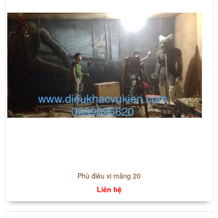
Phù điêu xi măng 20
Liên hệ