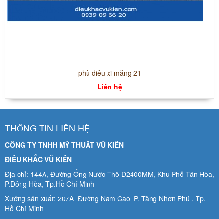
phù điêu xi măng 21
Liên hệ
THÔNG TIN LIÊN HỆ
CÔNG TY TNHH MỸ THUẬT VŨ KIÊN
ĐIÊU KHẮC VŨ KIÊN
Địa chỉ: 144A, Đường Ống Nước Thô D2400MM, Khu Phố Tân Hòa,
P.Đông Hòa, Tp.Hồ Chí Minh
Xưởng sản xuất: 207A Đường Nam Cao, P. Tăng Nhơn Phú , Tp.
Hồ Chí Minh