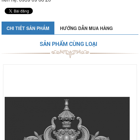
CHI TIẾT SẢN PHẨM
HƯỚNG DẪN MUA HÀNG
SẢN PHẨM CÙNG LOẠI