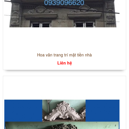
Hoa văn trang trí mặt tiền nhà
Liên hệ