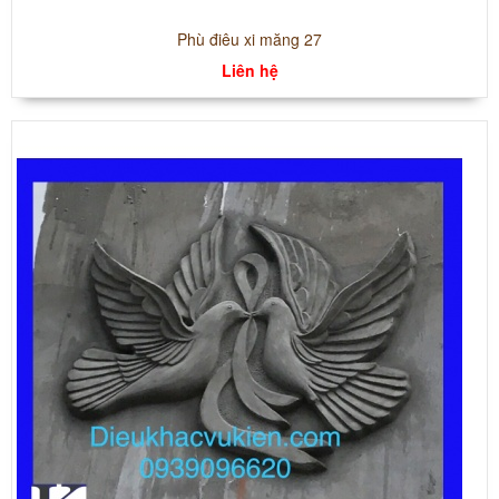
Phù điêu xi măng 27
Liên hệ