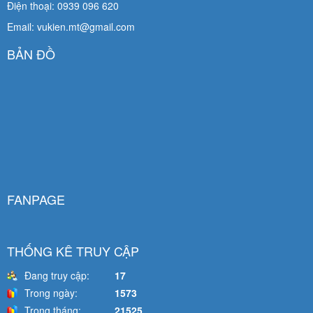
Điện thoại: 0939 096 620
Email: vukien.mt@gmail.com
BẢN ĐỒ
FANPAGE
THỐNG KÊ TRUY CẬP
Đang truy cập:
17
Trong ngày:
1573
Trong tháng:
21525