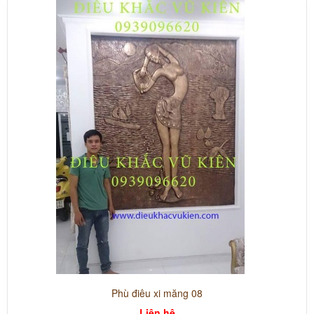
Phù điêu xi măng 08
Liên hệ