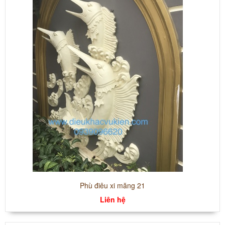
Phù điêu xi măng 21
Liên hệ