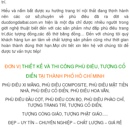
trí.
Hiểu và nắm bắt được xu hướng trang trí nội thất đang thịnh hành
nên các cơ sở,chuyên về phù điêu đã ra đời và
ducdongdaibai.com.vn hiện là một địa chỉ được nhiều người trong
giới nghệ thuật biết đến với các sản phẩm như đắp phù điêu trang
trí,đúc tượng đồng,các đồ thờ bằng đồng… Đến với chúng tôi quý
khách hàng lun an tâm về chất lượng sản phẩm cũng như thời gian
hoàn thành đúng thời hạn.Mọi chi tiết xin liên hệ với chúng tôi để
được tư vấn trực tiếp!
ĐƠN VỊ
THIẾT KẾ VÀ THI CÔNG PHÙ ĐIÊU, TƯỢNG CỔ
ĐIỂN
TẠI THÀNH PHỐ HỒ CHÍ MINH
PHÙ ĐIÊU XI MĂNG, PHÙ ĐIÊU COMPOSITE, PHÙ ĐIÊU MẶT TIỀN
NHÀ, PHÙ ĐIÊU CỔ ĐIỂN, PHÙ ĐIÊU HOA VĂN,
PHÙ ĐIÊU ĐẦU CỘT, PHÙ ĐIÊU CON BỌ, PHÙ ĐIÊU PHÀO CHỈ,
TƯỢNG TRANG TRÍ, TƯỢNG CỔ ĐIỂN,
TƯỢNG CÔNG GIÁO, TƯỢNG PHẬT GIÁO.....
ĐẸP – UY TÍN – CHUYÊN NGHIỆP – CHẤT LƯỢNG – GIÁ RẺ