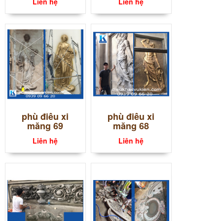
Liên hệ
Liên hệ
phù điêu xi
phù điêu xi
măng 69
măng 68
Liên hệ
Liên hệ