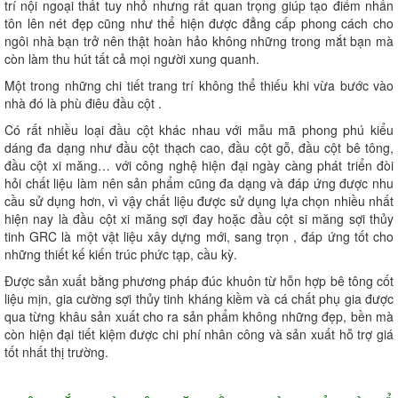
trí nội ngoại thất tuy nhỏ nhưng rất quan trọng giúp tạo điểm nhấn
tôn lên nét đẹp cũng như thể hiện được đẳng cấp phong cách cho
ngôi nhà bạn trở nên thật hoàn hảo không những trong mắt bạn mà
còn làm thu hút tất cả mọi người xung quanh.
Một trong những chi tiết trang trí không thể thiếu khi vừa bước vào
nhà đó là phù điêu đầu cột .
Có rất nhiều loại đầu cột khác nhau với mẫu mã phong phú kiểu
dáng đa dạng như đầu cột thạch cao, đầu cột gỗ, đầu cột bê tông,
đầu cột xi măng… với công nghệ hiện đại ngày càng phát triển đòi
hỏi chất liệu làm nên sản phẩm cũng đa dạng và đáp ứng được nhu
cầu sử dụng hơn, vì vậy chất liệu được sử dụng lựa chọn nhiều nhất
hiện nay là đầu cột xi măng sợi đay hoặc đầu cột si măng sợi thủy
tinh GRC là một vật liệu xây dựng mới, sang trọn , đáp ứng tốt cho
những thiết kế kiến trúc phức tạp, cầu kỳ.
Được sản xuất bằng phương pháp đúc khuôn từ hỗn hợp bê tông cốt
liệu mịn, gia cường sợi thủy tinh kháng kiềm và cá chất phụ gia được
qua từng khâu sản xuất cho ra sản phẩm không những đẹp, bền mà
còn hiện đại tiết kiệm được chi phí nhân công và sản xuất hỗ trợ giá
tốt nhất thị trường.