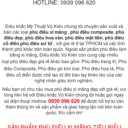
HOTLINE: 0939 096 620
Điêu khắc Mỹ Thuật Vũ Kiên chúng tôi chuyên sản xuất và
bán các loại
phù điêu xi măng
,
phù điêu composite
,
phù
điêu đẹp
,
phù điêu hoa văn
,
phù điêu mặt tiền
,
phù điêu
cổ điển
,
phù
điêu sư tử
, với giá rẻ ở tại TPHCM và các tỉnh
thành phố khác trên toàn quốc. Ngoài sản phẩm phù điêu làm
bằng xi măng, Điêu khắc Vũ Kiên còn cung cấp nhiều
loại
phù điêu đẹp giá rẻ
khác bao gồm: Phù điêu trang trí, Phù
điêu Composite, Phù điêu gò kim loại,
Phù điêu hoa lá
, Phù
điêu cổ điển được chế tạo từ đôi bàn tay khéo léo của các
nghệ nhân giàu kinh nghiệm.
Nếu bạn có nhu cầu mua phù điêu xi măng đẹp với giá rẻ, vui
lòng liên hệ với Điêu khắc Vũ Kiên chúng tôi hoặc gọi ngay
0939 096 620
số điện thoại Hotline:
để được hỗ trợ tư vấn
thêm thông tin về sản phẩm và giao hàng tận nơi trên toàn
quốc. Xin cảm ơn!
SẢN PHẨM PHÙ ĐIÊU XI MĂNG TIÊU BIỂU