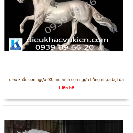
điêu khắc con ngựa 03, mô hình con ngựa bằng nhựa bột đá
Liên hệ