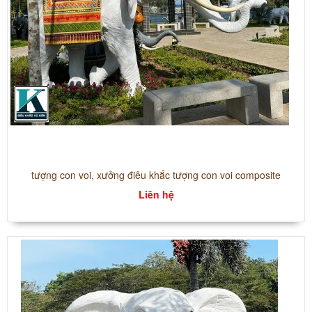
tượng con voi, xưởng điêu khắc tượng con voi composite
Liên hệ