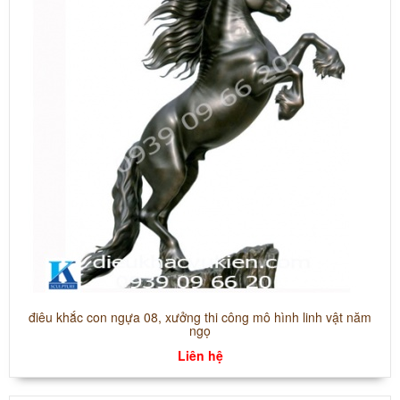
điêu khắc con ngựa 08, xưởng thi công mô hình linh vật năm
ngọ
Liên hệ