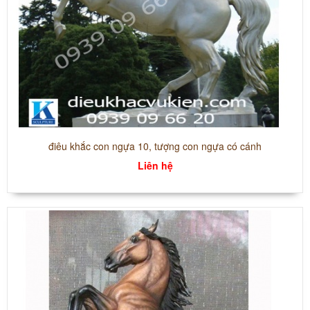
điêu khắc con ngựa 10, tượng con ngựa có cánh
Liên hệ