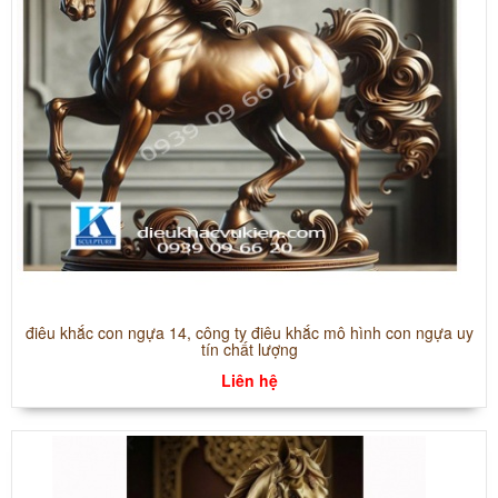
điêu khắc con ngựa 14, công ty điêu khắc mô hình con ngựa uy
tín chất lượng
Liên hệ