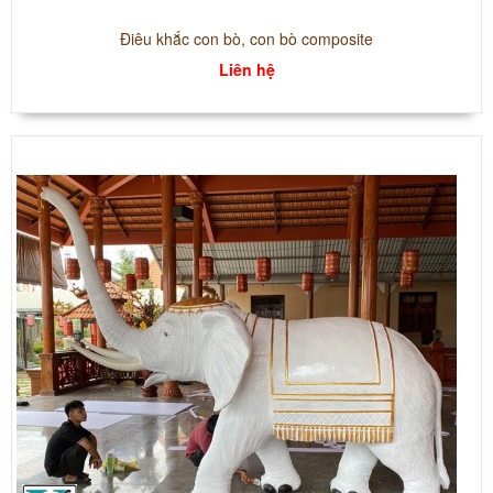
Điêu khắc con bò, con bò composite
Liên hệ