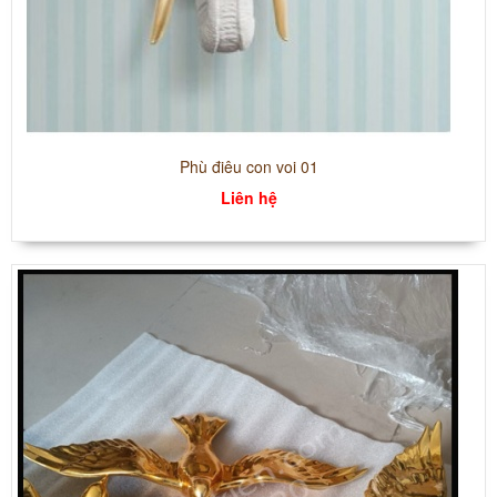
Phù điêu con voi 01
Liên hệ