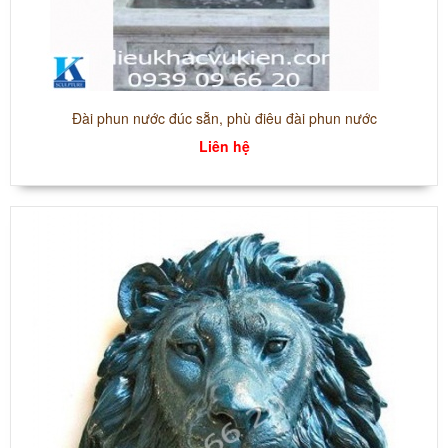
Đài phun nước đúc sẵn, phù điêu đài phun nước
Liên hệ