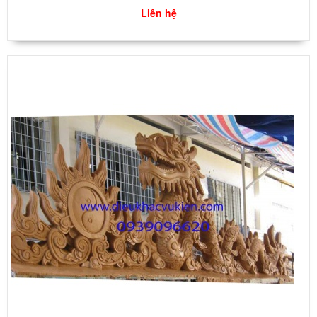
Liên hệ