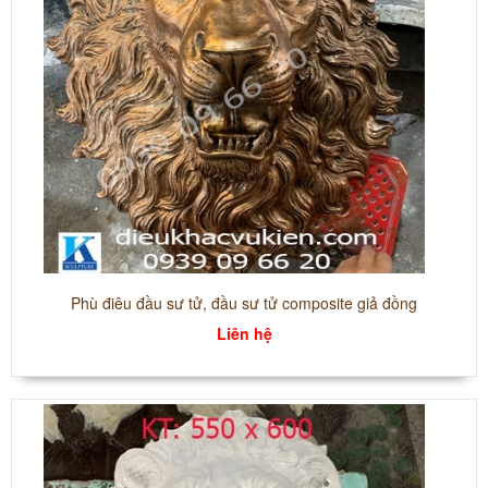
Phù điêu đầu sư tử, đầu sư tử composite giả đồng
Liên hệ