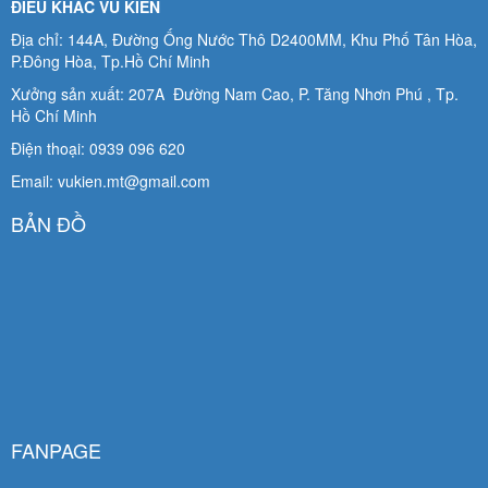
ĐIÊU KHẮC VŨ KIÊN
Địa chỉ: 144A, Đường Ống Nước Thô D2400MM, Khu Phố Tân Hòa,
P.Đông Hòa, Tp.Hồ Chí Minh
Xưởng sản xuất: 207A Đường Nam Cao, P. Tăng Nhơn Phú , Tp.
Hồ Chí Minh
Điện thoại: 0939 096 620
Email: vukien.mt@gmail.com
BẢN ĐỒ
FANPAGE