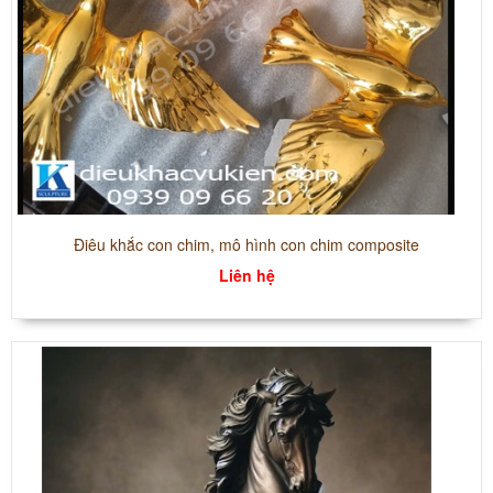
Điêu khắc con chim, mô hình con chim composite
Liên hệ