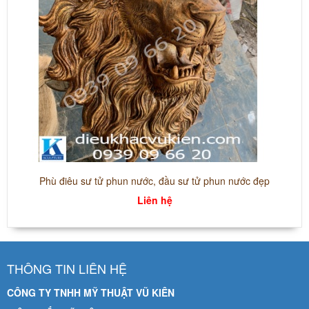
Phù điêu sư tử phun nước, đầu sư tử phun nước đẹp
Liên hệ
THÔNG TIN LIÊN HỆ
CÔNG TY TNHH MỸ THUẬT VŨ KIÊN