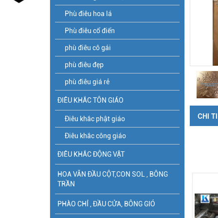
Phù điêu hoa lá
Phù điêu cổ điển
phù điêu cô gái
phù điêu đẹp
phù điêu giá rẻ
ĐIÊU KHẮC TÔN GIÁO
CHI T
Điêu khắc phật giáo
Điêu khắc công giáo
ĐIÊU KHẮC ĐỘNG VẬT
HOA VĂN ĐẦU CỘT,CON SOL , BÔNG
TRẦN
PHÀO CHỈ , ĐẦU CỬA, BÔNG GIÓ