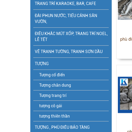
TRANG TRÍ KARAOKE, BAR, CAFE
ĐÀI PHUN NƯỚC, TIỂU CẢNH SÂN
VƯỜN,
ĐIÊU KHẮC MÚT XỐP, TRANG TRÍ NOEL,
phù đi
LỄ TẾT
VẼ TRANH TƯỜNG, TRANH SƠN DẦU
TƯỢNG
Tượng cổ điển
Tượng chân dung
Tượng trang trí
tượng cô gái
tượng thiên thần
TƯỢNG , PHÙ ĐIÊU BẢO TÀNG
ph