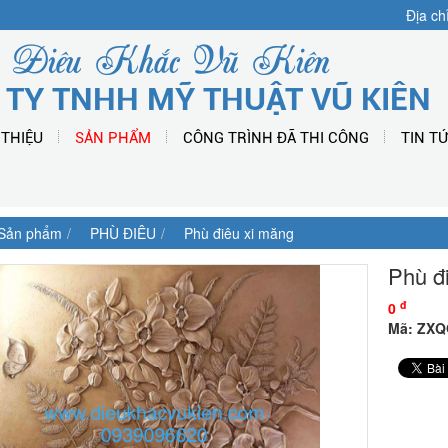
Địa ch
Điêu Khắc Vũ Kiên
 TY TNHH MỸ THUẬT VŨ KIÊN
 THIỆU
SẢN PHẨM
CÔNG TRÌNH ĐÃ THI CÔNG
TIN T
Sản phẩm
PHÙ ĐIÊU
Phù điêu xi măng
Phù đ
đ
0
Mã: ZX