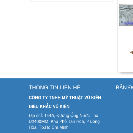
điêu khắc con ngưa 19, công ty điêu
khắc tượng con ngựa chất...
điêu khắc con ngựa 18, xưởng sản
xuất linh vật năm ngọ uy tí...
P
điêu khắc con ngựa 17, xưởng điêu
khắc con ngựa trang trí tế...
điêu khắc con ngựa 16, đơn vị thi công
tượng con ngựa bằng c...
THÔNG TIN LIÊN HỆ
BẢN Đ
CÔNG TY TNHH MỸ THUẬT VŨ KIÊN
điêu khắc con ngựa 14, công ty điêu
ĐIÊU KHẮC VŨ KIÊN
khắc mô hình con ngựa uy...
Địa chỉ: 144A, Đường Ống Nước Thô
D2400MM, Khu Phố Tân Hòa, P.Đông
điêu khắc con ngựa 15, đơn vị thi công
Hòa, Tp.Hồ Chí Minh
mô hình con ngựa tran...