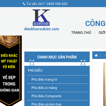
Tư vấn 24/7: 0939 096 620
CÔNG
dieukhacvukien.com
TRANG CHỦ
GIỚI
DANH MỤC SẢN PHẨM
PHÙ ĐIÊU
Phù điêu trang trí
Phù điêu xi măng
Phù điêu Composite
Phù điêu gò kim loại