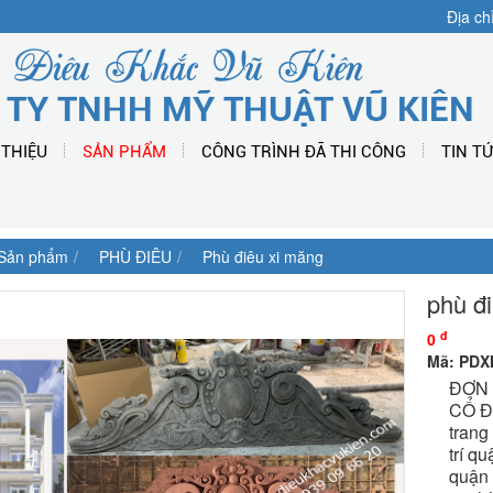
Địa ch
Điêu Khắc Vũ Kiên
 TY TNHH MỸ THUẬT VŨ KIÊN
 THIỆU
SẢN PHẨM
CÔNG TRÌNH ĐÃ THI CÔNG
TIN T
Sản phẩm
PHÙ ĐIÊU
Phù điêu xi măng
phù đ
đ
0
Mã: PDX
ĐƠN 
CỔ Đ
trang
trí qu
quận 