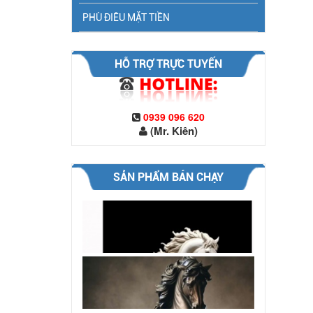
PHÙ ĐIÊU MẶT TIỀN
điêu khắc con ngựa 12,chuyên thi
HỖ TRỢ TRỰC TUYẾN
công điêu khắc tượng con ng...
điêu khắc con ngựa 11, xưởng sản
0939 096 620
xuất và thi công tượng con ...
(Mr. Kiên)
điêu khắc con ngựa 20, xưởng thi
SẢN PHẨM BÁN CHẠY
công tượng con ngựa chất li...
điêu khắc con ngưa 19, công ty điêu
khắc tượng con ngựa chất...
điêu khắc con ngựa 18, xưởng sản
xuất linh vật năm ngọ uy tí...