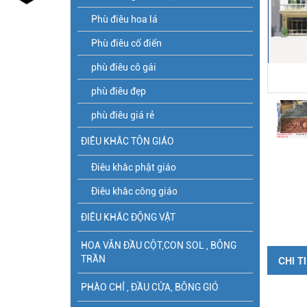
Phù điêu hoa lá
Phù điêu cổ điển
phù điêu cô gái
phù điêu đẹp
phù điêu giá rẻ
ĐIÊU KHẮC TÔN GIÁO
Điêu khắc phật giáo
Điêu khắc công giáo
ĐIÊU KHẮC ĐỘNG VẬT
HOA VĂN ĐẦU CỘT,CON SOL , BÔNG
TRẦN
CHI T
PHÀO CHỈ , ĐẦU CỬA, BÔNG GIÓ