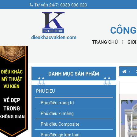
Tư vấn 24/7: 0939 096 620
CÔNG
dieukhacvukien.com
TRANG CHỦ
GIỚI
DANH MỤC SẢN PHẨM
PHÙ ĐIÊU
Phù điêu trang trí
Phù điêu xi măng
Phù điêu Composite
Phù điêu gò kim loại