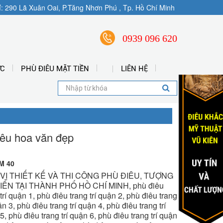
ỉ: 290 Lã Xuân Oai, P.Tăng Nhơn Phú , Tp. Hồ Chí Minh
0939 096 620
ỨC
PHÙ ĐIÊU MẶT TIỀN
LIÊN HỆ
iêu hoa văn đẹp
M 40
VỊ THIẾT KẾ VÀ THI CÔNG PHÙ ĐIÊU, TƯỢNG
IỂN TẠI THÀNH PHỐ HỒ CHÍ MINH, phù điêu
 trí quận 1, phù điêu trang trí quận 2, phù điêu trang
ận 3, phù điêu trang trí quận 4, phù điêu trang trí
5, phù điêu trang trí quận 6, phù điêu trang trí quận