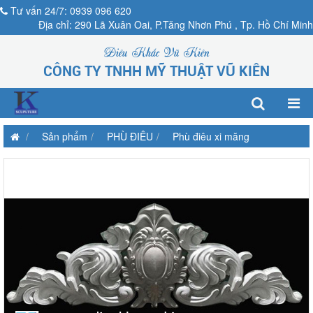
Tư vấn 24/7: 0939 096 620
Địa chỉ: 290 Lã Xuân Oai, P.Tăng Nhơn Phú , Tp. Hồ Chí Minh
Điêu Khắc Vũ Kiên
CÔNG TY TNHH MỸ THUẬT VŨ KIÊN
Sản phẩm
PHÙ ĐIÊU
Phù điêu xi măng