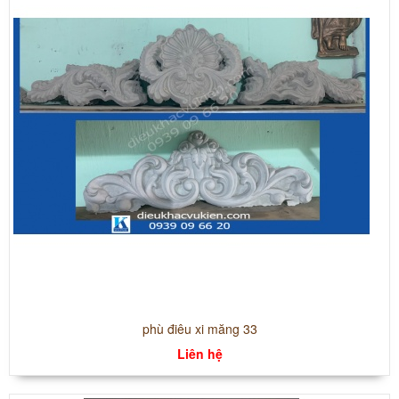
phù điêu xi măng 33
Liên hệ