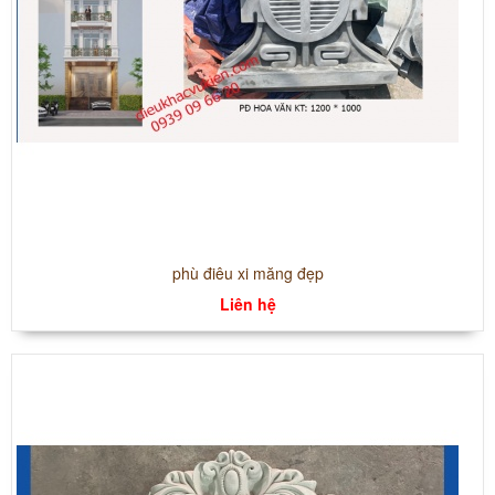
phù điêu xi măng đẹp
Liên hệ