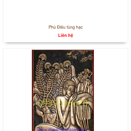
Phù Điêu tùng hạc
Liên hệ