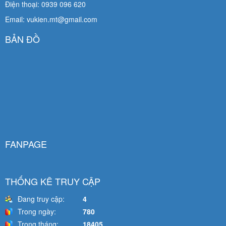
Điện thoại: 0939 096 620
Email: vukien.mt@gmail.com
BẢN ĐỒ
FANPAGE
THỐNG KÊ TRUY CẬP
Đang truy cập:
4
Trong ngày:
780
Trong tháng:
18405