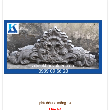
phù điêu xi măng 13
Liên hệ