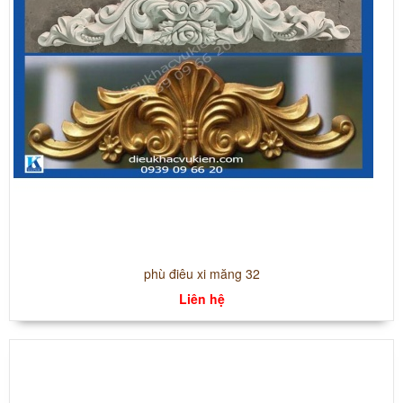
phù điêu xi măng 32
Liên hệ