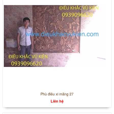
Phù điêu xi măng 27
Liên hệ