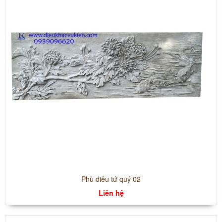
Phù điêu tứ quý 02
Liên hệ