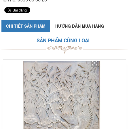
CHI TIẾT SẢN PHẨM
HƯỚNG DẪN MUA HÀNG
SẢN PHẨM CÙNG LOẠI