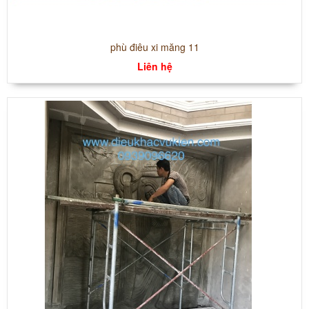
phù điêu xi măng 11
Liên hệ