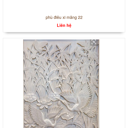
phù điêu xi măng 22
Liên hệ