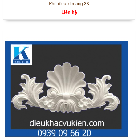
Phù điêu xi măng 33
Liên hệ