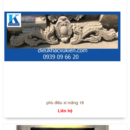
phù điêu xi măng 18
Liên hệ