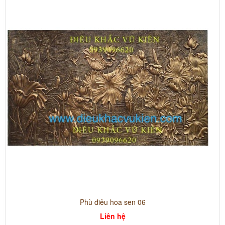
Phù điêu hoa sen 06
Liên hệ