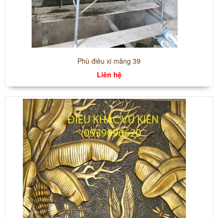
Phù điêu xi măng 39
Liên hệ