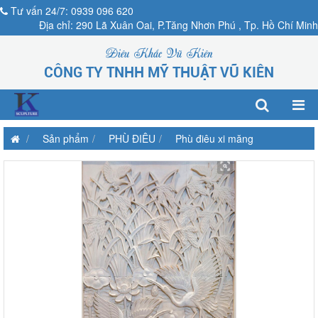
Tư vấn 24/7: 0939 096 620
Địa chỉ: 290 Lã Xuân Oai, P.Tăng Nhơn Phú , Tp. Hồ Chí Minh
Điêu Khắc Vũ Kiên
CÔNG TY TNHH MỸ THUẬT VŨ KIÊN
Sản phẩm
PHÙ ĐIÊU
Phù điêu xi măng