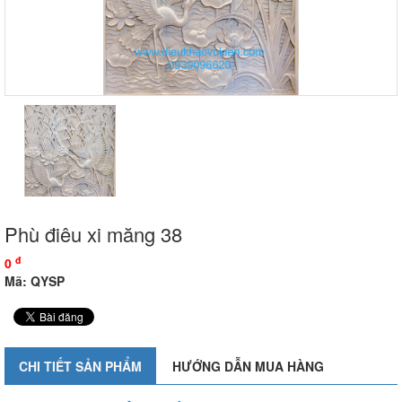
Phù điêu xi măng 38
đ
0
Mã: QYSP
CHI TIẾT SẢN PHẨM
HƯỚNG DẪN MUA HÀNG