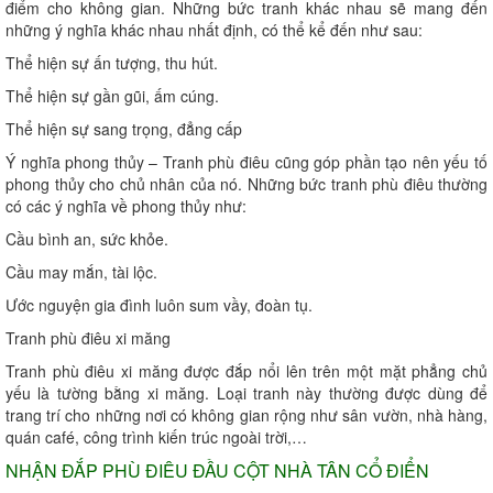
điểm cho không gian. Những bức tranh khác nhau sẽ mang đến
những ý nghĩa khác nhau nhất định, có thể kể đến như sau:
Thể hiện sự ấn tượng, thu hút.
Thể hiện sự gần gũi, ấm cúng.
Thể hiện sự sang trọng, đẳng cấp
Ý nghĩa phong thủy – Tranh phù điêu cũng góp phần tạo nên yếu tố
phong thủy cho chủ nhân của nó. Những bức tranh phù điêu thường
có các ý nghĩa về phong thủy như:
Cầu bình an, sức khỏe.
Cầu may mắn, tài lộc.
Ước nguyện gia đình luôn sum vầy, đoàn tụ.
Tranh phù điêu xi măng
Tranh phù điêu xi măng được đắp nổi lên trên một mặt phẳng chủ
yếu là tường bằng xi măng. Loại tranh này thường được dùng để
trang trí cho những nơi có không gian rộng như sân vườn, nhà hàng,
quán café, công trình kiến trúc ngoài trời,…
NHẬN ĐẮP PHÙ ĐIÊU ĐẦU CỘT NHÀ TÂN CỔ ĐIỂN