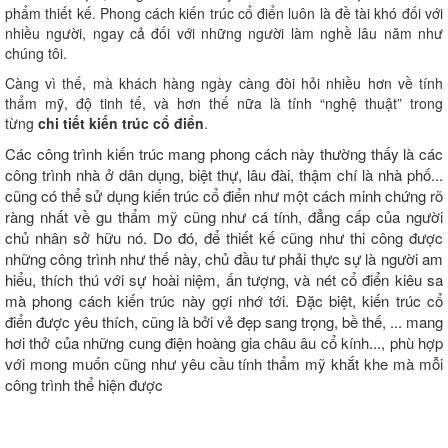
phẩm thiết kế. Phong cách kiến trúc cổ điển luôn là đề tài khó đối với
nhiều người, ngay cả đối với những người làm nghề lâu năm như
chúng tôi.
Càng vì thế, mà khách hàng ngày càng đòi hỏi nhiều hơn về tính
thẩm mỹ, độ tinh tế, và hơn thế nữa là tính “nghệ thuật” trong
từng
chi tiết kiến trúc cổ điển
.
Các công trình kiến trúc mang phong cách này thường thấy là các
công trình nhà ở dân dụng, biệt thự, lâu đài, thậm chí là nhà phố...
cũng có thể sử dụng kiến trúc cổ điển như một cách minh chứng rõ
ràng nhất về gu thẩm mỹ cũng như cá tính, đẳng cấp của người
chủ nhân sở hữu nó. Do đó, để thiết kế cũng như thi công được
những công trình như thế này, chủ đầu tư phải thực sự là người am
hiểu, thích thú với sự hoài niệm, ấn tượng, và nét cổ điển kiêu sa
mà phong cách kiến trúc này gợi nhớ tới. Đặc biệt, kiến trúc cổ
điển được yêu thích, cũng là bởi vẻ đẹp sang trọng, bề thế, ... mang
hơi thở của những cung điện hoàng gia châu âu cổ kính..., phù hợp
với mong muốn cũng như yêu cầu tính thẩm mỹ khắt khe mà mỗi
công trình thể hiện được