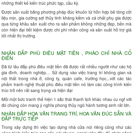
những thiết kế kiến trúc phức tạp, cầu kỳ.
Được sản xuất bằng phương pháp đúc khuôn từ hỗn hợp bê tông cốt
liệu mịn, gia cường sợi thủy tinh kháng kiềm và cá chất phụ gia được
qua từng khâu sản xuất cho ra sản phẩm không những đẹp, bền mà
còn hiện đại tiết kiệm được chi phí nhân công và sản xuất hỗ trợ giá
tốt nhất thị trường.
NHẬN ĐẮP PHÙ ĐIÊU MẶT TIỀN , PHÀO CHỈ NHÀ CỔ
ĐIỂN
Đã từ lâu đắp phù điêu mặt tiền đã được rất nhiều người như các hộ
gia đình, doanh nghiệp… Sử dụng vào việc trang trí không gian và
nội thất trong nhà ở, công ty, quán cafe, trường học,..với các tác
phẩm tranh nghệ thuật phù điêu mặt tiền nó làm các công trình kiến
trúc trở nên rất sang trọng và hiện đại
Mỗi một bức tranh thể hiện 1 sắc thái thanh lịch khác nhau cu ngf với
đó chúng còn mang ý nghĩa phong thủy ngũ hành tương sinh rất lớn.
NHẬN ĐẮP HOA VĂN TRANG TRÍ, HOA VĂN ĐÚC SẴN VÀ
ĐẮP TRỰC TIẾP
Trong xây dựng thì việc tạo dựng nhà cửa nói riêng cũng như các