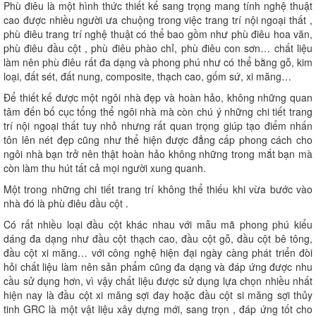
Phù điêu là một hình thức thiết kế sang trọng mang tính nghệ thuật
cao được nhiều người ưa chuộng trong việc trang trí nội ngoại thất ,
phù điêu trang trí nghệ thuật có thể bao gồm như phù điêu hoa văn,
phù điêu đầu cột , phù điêu phào chỉ, phù điêu con sơn… chất liệu
làm nên phù điêu rất đa dạng và phong phú như có thể bằng gỗ, kim
loại, đất sét, đất nung, composite, thạch cao, gốm sứ, xi măng…
Để thiết kế được một ngôi nhà đẹp và hoàn hảo, không những quan
tâm đến bố cục tổng thể ngôi nhà mà còn chú ý những chi tiết trang
trí nội ngoại thất tuy nhỏ nhưng rất quan trọng giúp tạo điểm nhấn
tôn lên nét đẹp cũng như thể hiện được đẳng cấp phong cách cho
ngôi nhà bạn trở nên thật hoàn hảo không những trong mắt bạn mà
còn làm thu hút tất cả mọi người xung quanh.
Một trong những chi tiết trang trí không thể thiếu khi vừa bước vào
nhà đó là phù điêu đầu cột .
Có rất nhiều loại đầu cột khác nhau với mẫu mã phong phú kiểu
dáng đa dạng như đầu cột thạch cao, đầu cột gỗ, đầu cột bê tông,
đầu cột xi măng… với công nghệ hiện đại ngày càng phát triển đòi
hỏi chất liệu làm nên sản phẩm cũng đa dạng và đáp ứng được nhu
cầu sử dụng hơn, vì vậy chất liệu được sử dụng lựa chọn nhiều nhất
hiện nay là đầu cột xi măng sợi đay hoặc đầu cột si măng sợi thủy
tinh GRC là một vật liệu xây dựng mới, sang trọn , đáp ứng tốt cho