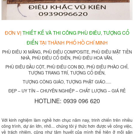
ĐƠN VỊ
THIẾT KẾ VÀ THI CÔNG PHÙ ĐIÊU, TƯỢNG CỔ
ĐIỂN
TẠI THÀNH PHỐ HỒ CHÍ MINH
PHÙ ĐIÊU XI MĂNG, PHÙ ĐIÊU COMPOSITE, PHÙ ĐIÊU MẶT TIỀN
NHÀ, PHÙ ĐIÊU CỔ ĐIỂN, PHÙ ĐIÊU HOA VĂN,
PHÙ ĐIÊU ĐẦU CỘT, PHÙ ĐIÊU CON BỌ, PHÙ ĐIÊU PHÀO CHỈ,
TƯỢNG TRANG TRÍ, TƯỢNG CỔ ĐIỂN,
TƯỢNG CÔNG GIÁO, TƯỢNG PHẬT GIÁO.....
ĐẸP – UY TÍN – CHUYÊN NGHIỆP – CHẤT LƯỢNG – GIÁ RẺ
HOTLINE: 0939 096 620
Với kinh nghiệm làm nghề hơn chục năm nay, trinh chiến trên nhiều
công trình, dự án lớn, nhỏ... chúng tôi ý thức hơn được về công việc,
về trách nhiệm, cũng như tâm huyết của mình thể hiện ở mỗi sản