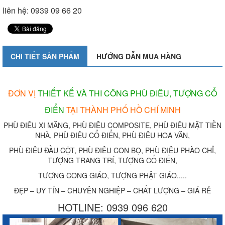
liên hệ: 0939 09 66 20
CHI TIẾT SẢN PHẨM
HƯỚNG DẪN MUA HÀNG
ĐƠN VỊ
THIẾT KẾ VÀ THI CÔNG PHÙ ĐIÊU, TƯỢNG CỔ
ĐIỂN
TẠI THÀNH PHỐ HỒ CHÍ MINH
PHÙ ĐIÊU XI MĂNG, PHÙ ĐIÊU COMPOSITE, PHÙ ĐIÊU MẶT TIỀN
NHÀ, PHÙ ĐIÊU CỔ ĐIỂN, PHÙ ĐIÊU HOA VĂN,
PHÙ ĐIÊU ĐẦU CỘT, PHÙ ĐIÊU CON BỌ, PHÙ ĐIÊU PHÀO CHỈ,
TƯỢNG TRANG TRÍ, TƯỢNG CỔ ĐIỂN,
TƯỢNG CÔNG GIÁO, TƯỢNG PHẬT GIÁO.....
ĐẸP – UY TÍN – CHUYÊN NGHIỆP – CHẤT LƯỢNG – GIÁ RẺ
HOTLINE: 0939 096 620