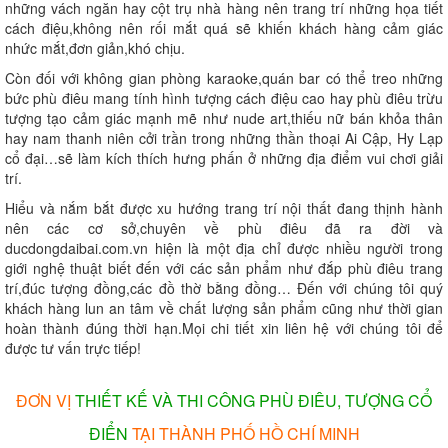
những vách ngăn hay cột trụ nhà hàng nên trang trí những họa tiết
cách điệu,không nên rối mắt quá sẽ khiến khách hàng cảm giác
nhức mắt,đơn giản,khó chịu.
Còn đối với không gian phòng karaoke,quán bar có thể treo những
bức phù điêu mang tính hình tượng cách điệu cao hay phù điêu trừu
tượng tạo cảm giác mạnh mẽ như nude art,thiếu nữ bán khỏa thân
hay nam thanh niên cởi trần trong những thần thoại Ai Cập, Hy Lạp
cổ đại…sẽ làm kích thích hưng phấn ở những địa điểm vui chơi giải
trí.
Hiểu và nắm bắt được xu hướng trang trí nội thất đang thịnh hành
nên các cơ sở,chuyên về phù điêu đã ra đời và
ducdongdaibai.com.vn hiện là một địa chỉ được nhiều người trong
giới nghệ thuật biết đến với các sản phẩm như đắp phù điêu trang
trí,đúc tượng đồng,các đồ thờ bằng đồng… Đến với chúng tôi quý
khách hàng lun an tâm về chất lượng sản phẩm cũng như thời gian
hoàn thành đúng thời hạn.Mọi chi tiết xin liên hệ với chúng tôi để
được tư vấn trực tiếp!
ĐƠN VỊ
THIẾT KẾ VÀ THI CÔNG PHÙ ĐIÊU, TƯỢNG CỔ
ĐIỂN
TẠI THÀNH PHỐ HỒ CHÍ MINH