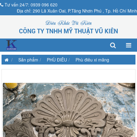
Tư vấn 24/7: 0939 096 620
Địa chỉ: 290 Lã Xuân Oai, P.Tăng Nhơn Phú , Tp. Hồ Chí Minh
Điêu Khắc Vũ Kiên
CÔNG TY TNHH MỸ THUẬT VŨ KIÊN
Sản phẩm
PHÙ ĐIÊU
Phù điêu xi măng