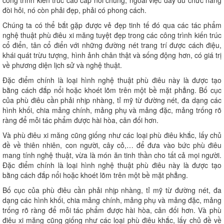
công trình kiến trúc cao cấp nói chung, ngoài việc đầy đủ chức năng
đòi hỏi, nó còn phải đẹp, phải có phong cách.
Chúng ta có thể bắt gặp được vẻ đẹp tinh tế đó qua các tác phẩm
nghệ thuật phù điêu xi măng tuyệt đẹp trong các công trình kiến trúc
cổ điển, tân cổ điển với những đường nét trang trí được cách điệu,
khái quát trừu tượng, hình ảnh chân thật và sống động hơn, có giá trị
về phương diện lịch sử và nghệ thuật.
Đặc điểm chính là loại hình nghệ thuật phù điêu này là được tạo
bằng cách đắp nổi hoặc khoét lõm trên một bề mặt phẳng. Bố cục
của phù điêu cần phải nhịp nhàng, tỉ mỹ từ đường nét, đa dạng các
hình khối, chia mảng chính, mảng phụ và mảng đặc, mảng trống rõ
ràng để mỗi tác phẩm được hài hòa, cân đối hơn.
Và phù điêu xi măng cũng giống như các loại phù điêu khắc, lấy chủ
đề về thiên nhiên, con người, cây cỏ,… để đưa vào bức phù điêu
mang tính nghệ thuật, vừa là món ăn tinh thần cho tất cả mọi người.
Đặc điểm chính là loại hình nghệ thuật phù điêu này là được tạo
bằng cách đắp nổi hoặc khoét lõm trên một bề mặt phẳng.
Bố cục của phù điêu cần phải nhịp nhàng, tỉ mỹ từ đường nét, đa
dạng các hình khối, chia mảng chính, mảng phụ và mảng đặc, mảng
trống rõ ràng để mỗi tác phẩm được hài hòa, cân đối hơn. Và phù
điêu xi măng cũng giống như các loại phù điêu khắc, lấy chủ đề về