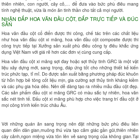
thiên nhiên, con người, cây cỏ,… để đưa vào bức phù điêu mang
tính nghệ thuật, vừa là món ăn tinh thần cho tất cả mọi người.
NHẬN ĐẮP HOA VĂN ĐẦU CỘT, ĐẮP TRỰC TIẾP VÀ ĐÚC
SẴN
Hoa văn đầu cột cổ điển được thi công, chế tác trên các chất liệu
như hoa văn đầu cột xi măng, hoa văn đầu cột composite được thi
công trực tiếp tại Xưởng sản xuất phù điêu công ty điêu khắc ứng
dụng Việt Nam với giá rẻ hơn các đơn vị cùng cung cấp.
Hoa văn đầu cột xi măng sợi đay hoặc sợi thủy tinh GRC là một vật
liệu xây dựng mới, sang trọng, đáp ứng tốt cho những thiết kế kiến
trúc phức tạp, tỉ mỉ. Do được sản xuất bằng phương pháp đúc khuôn
từ hỗn hợp bê tông cốt liệu mịn, gia cường sợi thủy tinh kháng kiềm
và các phụ gia hóa dẻo. Nên dễ dàng tạo ra nhiều mẫu đầu cột đẹp.
Các sản phẩm đầu cột xi măng GRC có màu sắc tự nhiên, hoa văn
sắc nét tinh tế. Đấu cột xi măng phù hợp cho việc trang trí đầu cột ở
mọi công trình kiến trúc châu Âu.
Với những quán ăn sang trọng nên đặt những bức phù điêu liên
quan đến dân gian,muông thú vừa tạo cảm giác gần gũi,thiên nhiên
cây cảnh,ngon miệng vừa tôn lên vẻ sang trọng của không gian.Tại