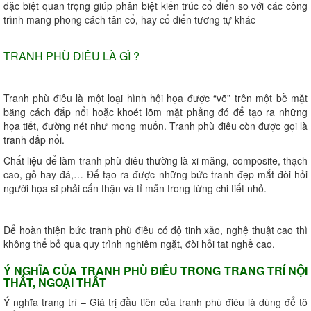
đặc biệt quan trọng giúp phân biệt kiến trúc cổ điển so với các công
trình mang phong cách tân cổ, hay cổ điển tương tự khác
TRANH PHÙ ĐIÊU LÀ GÌ ?
Tranh phù điêu là một loại hình hội họa được “vẽ” trên một bề mặt
bằng cách đắp nổi hoặc khoét lõm mặt phẳng đó để tạo ra những
họa tiết, đường nét như mong muốn. Tranh phù điêu còn được gọi là
tranh đắp nổi.
Chất liệu để làm tranh phù điêu thường là xi măng, composite, thạch
cao, gỗ hay đá,… Để tạo ra được những bức tranh đẹp mắt đòi hỏi
người họa sĩ phải cẩn thận và tỉ mẫn trong từng chi tiết nhỏ.
Để hoàn thiện bức tranh phù điêu có độ tinh xảo, nghệ thuật cao thì
không thể bỏ qua quy trình nghiêm ngặt, đòi hỏi tat nghề cao.
Ý NGHĨA CỦA TRANH PHÙ ĐIÊU TRONG TRANG TRÍ NỘI
THẤT, NGOẠI THẤT
Ý nghĩa trang trí – Giá trị đầu tiên của tranh phù điêu là dùng để tô