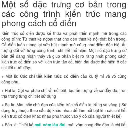
Một số đặc trưng cơ bản trong
các công trình kiến trúc mang
phong cách cổ điển
Kiến trúc cổ điển được kế thừa và phát triển mạnh mẽ trong các
công trình: Từ thiết kế ngoại thất cho đến thiết kế nội thất bên trong,
Cổ điển luôn mang lại sức hút mạnh mẽ cũng như điểm đặc biệt ấn
tượng đối với từng công trình, chi tiết thể hiện. Một số đặc trưng cơ
bản dễ dàng nhận thấy và giúp phân biệt rõ ràng nhất phong cách
kiến trúc cổ điển so với kiến trúc tân cổ, hiện đại được thể hiện ở các
chi tiết dưới đây:
+ Một là: Các
chi tiết kiến trúc cổ điển
cầu kì, tỷ mỉ và vô cùng
công phu.
+ Hai là: Cột và phào chỉ rất nổi bật, tạo ấn tượng về sự đầy đủ, tròn
trịa trong từng chi tiết sử dụng
+ Ba là: Màu sắc chủ đạo của kiến trúc cổ điển là trắng và vàng ( Sử
dụng tùy thuộc theo sắc độ khác nhau để làm nổi bật lên các chi tiết
kiến trúc cổ điển khác nhau phụ thuộc vào ý đồ của người thiết kế)
+ Bốn là: Thiết kế
mái vòm lâu đài
, mái vòm cong độc đáo là chi tiết