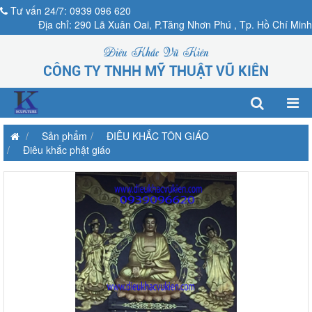
Tư vấn 24/7: 0939 096 620
Địa chỉ: 290 Lã Xuân Oai, P.Tăng Nhơn Phú , Tp. Hồ Chí Minh
Điêu Khắc Vũ Kiên
CÔNG TY TNHH MỸ THUẬT VŨ KIÊN
Sản phẩm
ĐIÊU KHẮC TÔN GIÁO
Điêu khắc phật giáo