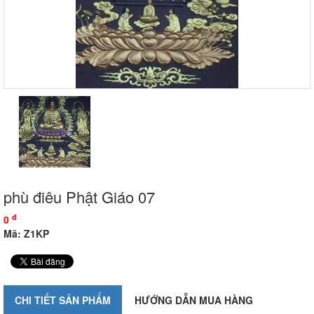
phù điêu Phật Giáo 07
đ
0
Mã: Z1KP
CHI TIẾT SẢN PHẨM
HƯỚNG DẪN MUA HÀNG