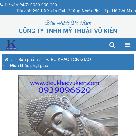
Tư vấn 24/7: 0939 096 620
Địa chỉ: 290 Lã Xuân Oai, P.Tăng Nhơn Phú , Tp. Hồ Chí Minh
Điêu Khắc Vũ Kiên
CÔNG TY TNHH MỸ THUẬT VŨ KIÊN
Sản phẩm
ĐIÊU KHẮC TÔN GIÁO
Điêu khắc phật giáo