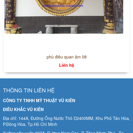
phù điêu quan âm 08
Liên hệ
THÔNG TIN LIÊN HỆ
CÔNG TY TNHH MỸ THUẬT VŨ KIÊN
ĐIÊU KHẮC VŨ KIÊN
Địa chỉ: 144A, Đường Ống Nước Thô D2400MM, Khu Phố Tân Hòa,
P.Đông Hòa, Tp.Hồ Chí Minh
Xưởng sản xuất: 207A Đường Nam Cao, P. Tăng Nhơn Phú , Tp.