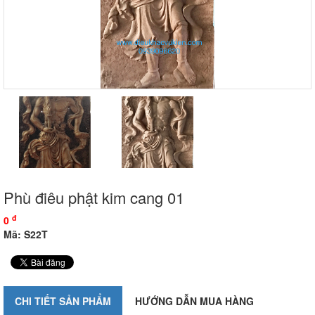
Phù điêu phật kim cang 01
đ
0
Mã: S22T
CHI TIẾT SẢN PHẨM
HƯỚNG DẪN MUA HÀNG