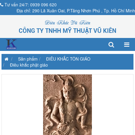
Tư vấn 24/7: 0939 096 620
Địa chỉ: 290 Lã Xuân Oai, P.Tăng Nhơn Phú , Tp. Hồ Chí Minh
Điêu Khắc Vũ Kiên
CÔNG TY TNHH MỸ THUẬT VŨ KIÊN
Sản phẩm
ĐIÊU KHẮC TÔN GIÁO
Điêu khắc phật giáo