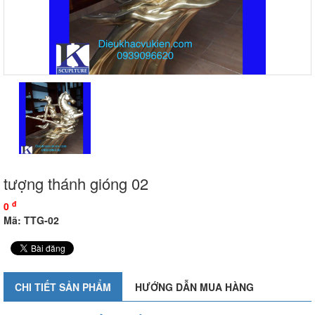
tượng thánh gióng 02
đ
0
Mã: TTG-02
CHI TIẾT SẢN PHẨM
HƯỚNG DẪN MUA HÀNG