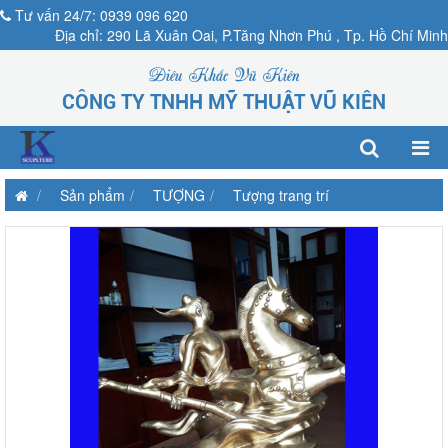
Tư vấn 24/7: 0939 096 620
Địa chỉ: 290 Lã Xuân Oai, P.Tăng Nhơn Phú , Tp. Hồ Chí Minh
Điêu Khắc Vũ Kiên
CÔNG TY TNHH MỸ THUẬT VŨ KIÊN
Sản phẩm
TƯỢNG
Tượng trang trí