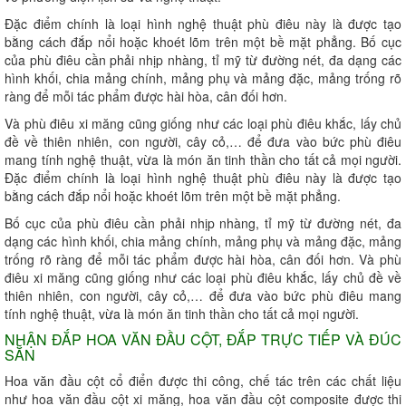
Đặc điểm chính là loại hình nghệ thuật phù điêu này là được tạo
bằng cách đắp nổi hoặc khoét lõm trên một bề mặt phẳng. Bố cục
của phù điêu cần phải nhịp nhàng, tỉ mỹ từ đường nét, đa dạng các
hình khối, chia mảng chính, mảng phụ và mảng đặc, mảng trống rõ
ràng để mỗi tác phẩm được hài hòa, cân đối hơn.
Và phù điêu xi măng cũng giống như các loại phù điêu khắc, lấy chủ
đề về thiên nhiên, con người, cây cỏ,… để đưa vào bức phù điêu
mang tính nghệ thuật, vừa là món ăn tinh thần cho tất cả mọi người.
Đặc điểm chính là loại hình nghệ thuật phù điêu này là được tạo
bằng cách đắp nổi hoặc khoét lõm trên một bề mặt phẳng.
Bố cục của phù điêu cần phải nhịp nhàng, tỉ mỹ từ đường nét, đa
dạng các hình khối, chia mảng chính, mảng phụ và mảng đặc, mảng
trống rõ ràng để mỗi tác phẩm được hài hòa, cân đối hơn. Và phù
điêu xi măng cũng giống như các loại phù điêu khắc, lấy chủ đề về
thiên nhiên, con người, cây cỏ,… để đưa vào bức phù điêu mang
tính nghệ thuật, vừa là món ăn tinh thần cho tất cả mọi người.
NHẬN ĐẮP HOA VĂN ĐẦU CỘT, ĐẮP TRỰC TIẾP VÀ ĐÚC
SẴN
Hoa văn đầu cột cổ điển được thi công, chế tác trên các chất liệu
như hoa văn đầu cột xi măng, hoa văn đầu cột composite được thi