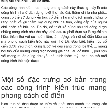
từng
chi tiết kiến trúc cổ điển
.
Các công trình kiến trúc mang phong cách này thường thấy là các
công trình nhà ở dân dụng, biệt thự, lâu đài, thậm chí là nhà phố...
cũng có thể sử dụng kiến trúc cổ điển như một cách minh chứng rõ
ràng nhất về gu thẩm mỹ cũng như cá tính, đẳng cấp của người
chủ nhân sở hữu nó. Do đó, để thiết kế cũng như thi công được
những công trình như thế này, chủ đầu tư phải thực sự là người am
hiểu, thích thú với sự hoài niệm, ấn tượng, và nét cổ điển kiêu sa
mà phong cách kiến trúc này gợi nhớ tới. Đặc biệt, kiến trúc cổ
điển được yêu thích, cũng là bởi vẻ đẹp sang trọng, bề thế, ... mang
hơi thở của những cung điện hoàng gia châu âu cổ kính..., phù hợp
với mong muốn cũng như yêu cầu tính thẩm mỹ khắt khe mà mỗi
công trình thể hiện được
Một số đặc trưng cơ bản trong
các công trình kiến trúc mang
phong cách cổ điển
Kiến trúc cổ điển được kế thừa và phát triển mạnh mẽ trong các