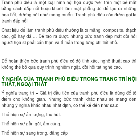
Tranh phù điêu là một loại hình hội họa được “vẽ” trên một bề mặt
bằng cách đắp nổi hoặc khoét lõm mặt phẳng đó để tạo ra những
họa tiết, đường nét như mong muốn. Tranh phù điêu còn được gọi là
tranh đắp nổi.
Chất liệu để làm tranh phù điêu thường là xi măng, composite, thạch
cao, gỗ hay đá,… Để tạo ra được những bức tranh đẹp mắt đòi hỏi
người họa sĩ phải cẩn thận và tỉ mẫn trong từng chi tiết nhỏ.
Để hoàn thiện bức tranh phù điêu có độ tinh xảo, nghệ thuật cao thì
không thể bỏ qua quy trình nghiêm ngặt, đòi hỏi tat nghề cao.
Ý NGHĨA CỦA TRANH PHÙ ĐIÊU TRONG TRANG TRÍ NỘI
THẤT, NGOẠI THẤT
Ý nghĩa trang trí – Giá trị đầu tiên của tranh phù điêu là dùng để tô
điểm cho không gian. Những bức tranh khác nhau sẽ mang đến
những ý nghĩa khác nhau nhất định, có thể kể đến như sau:
Thể hiện sự ấn tượng, thu hút.
Thể hiện sự gần gũi, ấm cúng.
Thể hiện sự sang trọng, đẳng cấp