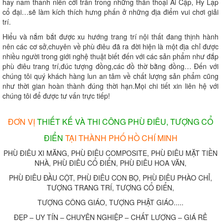
hay nam thanh niên cởi trần trong những thần thoại Ai Cập, Hy Lạp
cổ đại…sẽ làm kích thích hưng phấn ở những địa điểm vui chơi giải
trí.
Hiểu và nắm bắt được xu hướng trang trí nội thất đang thịnh hành
nên các cơ sở,chuyên về phù điêu đã ra đời hiện là một địa chỉ được
nhiều người trong giới nghệ thuật biết đến với các sản phẩm như đắp
phù điêu trang trí,đúc tượng đồng,các đồ thờ bằng đồng… Đến với
chúng tôi quý khách hàng lun an tâm về chất lượng sản phẩm cũng
như thời gian hoàn thành đúng thời hạn.Mọi chi tiết xin liên hệ với
chúng tôi để được tư vấn trực tiếp!
ĐƠN VỊ
THIẾT KẾ VÀ THI CÔNG PHÙ ĐIÊU, TƯỢNG CỔ
ĐIỂN
TẠI THÀNH PHỐ HỒ CHÍ MINH
PHÙ ĐIÊU XI MĂNG, PHÙ ĐIÊU COMPOSITE, PHÙ ĐIÊU MẶT TIỀN
NHÀ, PHÙ ĐIÊU CỔ ĐIỂN, PHÙ ĐIÊU HOA VĂN,
PHÙ ĐIÊU ĐẦU CỘT, PHÙ ĐIÊU CON BỌ, PHÙ ĐIÊU PHÀO CHỈ,
TƯỢNG TRANG TRÍ, TƯỢNG CỔ ĐIỂN,
TƯỢNG CÔNG GIÁO, TƯỢNG PHẬT GIÁO.....
ĐẸP – UY TÍN – CHUYÊN NGHIỆP – CHẤT LƯỢNG – GIÁ RẺ