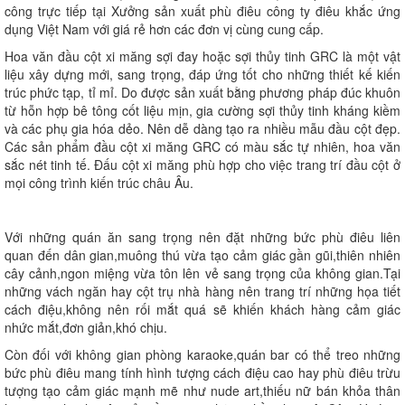
công trực tiếp tại Xưởng sản xuất phù điêu công ty điêu khắc ứng
dụng Việt Nam với giá rẻ hơn các đơn vị cùng cung cấp.
Hoa văn đầu cột xi măng sợi đay hoặc sợi thủy tinh GRC là một vật
liệu xây dựng mới, sang trọng, đáp ứng tốt cho những thiết kế kiến
trúc phức tạp, tỉ mỉ. Do được sản xuất bằng phương pháp đúc khuôn
từ hỗn hợp bê tông cốt liệu mịn, gia cường sợi thủy tinh kháng kiềm
và các phụ gia hóa dẻo. Nên dễ dàng tạo ra nhiều mẫu đầu cột đẹp.
Các sản phẩm đầu cột xi măng GRC có màu sắc tự nhiên, hoa văn
sắc nét tinh tế. Đấu cột xi măng phù hợp cho việc trang trí đầu cột ở
mọi công trình kiến trúc châu Âu.
Với những quán ăn sang trọng nên đặt những bức phù điêu liên
quan đến dân gian,muông thú vừa tạo cảm giác gần gũi,thiên nhiên
cây cảnh,ngon miệng vừa tôn lên vẻ sang trọng của không gian.Tại
những vách ngăn hay cột trụ nhà hàng nên trang trí những họa tiết
cách điệu,không nên rối mắt quá sẽ khiến khách hàng cảm giác
nhức mắt,đơn giản,khó chịu.
Còn đối với không gian phòng karaoke,quán bar có thể treo những
bức phù điêu mang tính hình tượng cách điệu cao hay phù điêu trừu
tượng tạo cảm giác mạnh mẽ như nude art,thiếu nữ bán khỏa thân