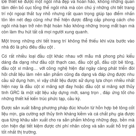
Để thiết kế được một ngôi nhà đẹp và hoàn hảo, không những quan
tâm đến bố cục tổng thể ngôi nhà mà còn chú ý những chi tiết trang
trí nội ngoại thất tuy nhỏ nhưng rất quan trọng giúp tạo điểm nhấn
tôn lên nét đẹp cũng như thể hiện được đẳng cấp phong cách cho
ngôi nhà bạn trở nên thật hoàn hảo không những trong mắt bạn mà
còn làm thu hút tất cả mọi người xung quanh.
Một trong những chi tiết trang trí không thể thiếu khi vừa bước vào
nhà đó là phù điêu đầu cột .
Có rất nhiều loại đầu cột khác nhau với mẫu mã phong phú kiểu
dáng đa dạng như đầu cột thạch cao, đầu cột gỗ, đầu cột bê tông,
đầu cột xi măng… với công nghệ hiện đại ngày càng phát triển đòi
hỏi chất liệu làm nên sản phẩm cũng đa dạng và đáp ứng được nhu
cầu sử dụng hơn, vì vậy chất liệu được sử dụng lựa chọn nhiều nhất
hiện nay là đầu cột xi măng sợi đay hoặc đầu cột si măng sợi thủy
tinh GRC là một vật liệu xây dựng mới, sang trọn , đáp ứng tốt cho
những thiết kế kiến trúc phức tạp, cầu kỳ.
Được sản xuất bằng phương pháp đúc khuôn từ hỗn hợp bê tông cốt
liệu mịn, gia cường sợi thủy tinh kháng kiềm và cá chất phụ gia được
qua từng khâu sản xuất cho ra sản phẩm không những đẹp, bền mà
còn hiện đại tiết kiệm được chi phí nhân công và sản xuất hỗ trợ giá
tốt nhất thị trường.