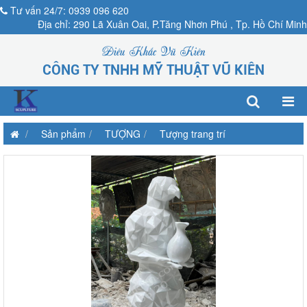
Tư vấn 24/7: 0939 096 620
Địa chỉ: 290 Lã Xuân Oai, P.Tăng Nhơn Phú , Tp. Hồ Chí Minh
Điêu Khắc Vũ Kiên
CÔNG TY TNHH MỸ THUẬT VŨ KIÊN
Sản phẩm
TƯỢNG
Tượng trang trí