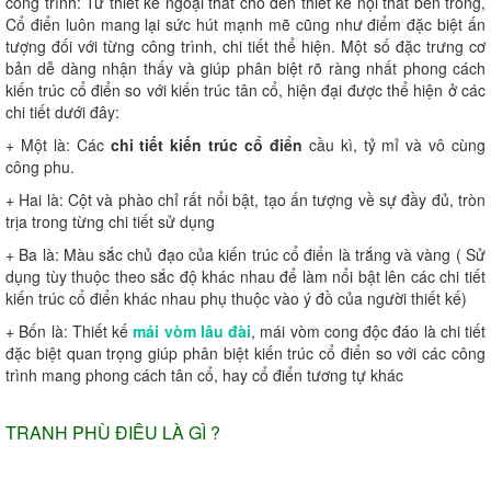
công trình: Từ thiết kế ngoại thất cho đến thiết kế nội thất bên trong,
Cổ điển luôn mang lại sức hút mạnh mẽ cũng như điểm đặc biệt ấn
tượng đối với từng công trình, chi tiết thể hiện. Một số đặc trưng cơ
bản dễ dàng nhận thấy và giúp phân biệt rõ ràng nhất phong cách
kiến trúc cổ điển so với kiến trúc tân cổ, hiện đại được thể hiện ở các
chi tiết dưới đây:
+ Một là: Các
chi tiết kiến trúc cổ điển
cầu kì, tỷ mỉ và vô cùng
công phu.
+ Hai là: Cột và phào chỉ rất nổi bật, tạo ấn tượng về sự đầy đủ, tròn
trịa trong từng chi tiết sử dụng
+ Ba là: Màu sắc chủ đạo của kiến trúc cổ điển là trắng và vàng ( Sử
dụng tùy thuộc theo sắc độ khác nhau để làm nổi bật lên các chi tiết
kiến trúc cổ điển khác nhau phụ thuộc vào ý đồ của người thiết kế)
+ Bốn là: Thiết kế
mái vòm lâu đài
, mái vòm cong độc đáo là chi tiết
đặc biệt quan trọng giúp phân biệt kiến trúc cổ điển so với các công
trình mang phong cách tân cổ, hay cổ điển tương tự khác
TRANH PHÙ ĐIÊU LÀ GÌ ?