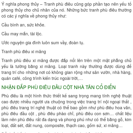
Ý nghĩa phong thủy – Tranh phù điêu cũng góp phần tạo nên yếu tố
phong thủy cho chủ nhân của nó. Những bức tranh phù điêu thường
có các ý nghĩa về phong thủy như:
Cầu bình an, sức khỏe.
Cầu may mắn, tài lộc.
Ước nguyện gia đình luôn sum vầy, đoàn tụ.
Tranh phù điêu xi măng
Tranh phù điêu xi măng được đắp nổi lên trên một mặt phẳng chủ
yếu là tường bằng xi măng. Loại tranh này thường được dùng để
trang trí cho những nơi có không gian rộng như sân vườn, nhà hàng,
quán café, công trình kiến trúc ngoài trời,…
NHẬN ĐẮP PHÙ ĐIÊU ĐẦU CỘT NHÀ TÂN CỔ ĐIỂN
Phù điêu là một hình thức thiết kế sang trọng mang tính nghệ thuật
cao được nhiều người ưa chuộng trong việc trang trí nội ngoại thất ,
phù điêu trang trí nghệ thuật có thể bao gồm như phù điêu hoa văn,
phù điêu đầu cột , phù điêu phào chỉ, phù điêu con sơn… chất liệu
làm nên phù điêu rất đa dạng và phong phú như có thể bằng gỗ, kim
loại, đất sét, đất nung, composite, thạch cao, gốm sứ, xi măng…