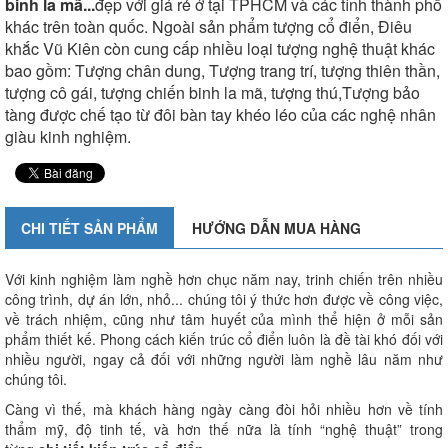
binh la mã...
đẹp với giá rẻ ở tại TPHCM và các tỉnh thành phố
khác trên toàn quốc. Ngoài sản phẩm tượng cổ điển, Điêu
khắc Vũ Kiên còn cung cấp nhiều loại tượng nghệ thuật khác
bao gồm: Tượng chân dung, Tượng trang trí, tượng thiên thần,
tượng cô gái, tượng chiến binh la mã, tượng thú,Tượng bảo
tàng được chế tạo từ đôi bàn tay khéo léo của các nghệ nhân
giàu kinh nghiệm.
CHI TIẾT SẢN PHẨM
HƯỚNG DẪN MUA HÀNG
Với kinh nghiệm làm nghề hơn chục năm nay, trinh chiến trên nhiều
công trình, dự án lớn, nhỏ... chúng tôi ý thức hơn được về công việc,
về trách nhiệm, cũng như tâm huyết của mình thể hiện ở mỗi sản
phẩm thiết kế. Phong cách kiến trúc cổ điển luôn là đề tài khó đối với
nhiều người, ngay cả đối với những người làm nghề lâu năm như
chúng tôi.
Càng vì thế, mà khách hàng ngày càng đòi hỏi nhiều hơn về tính
thẩm mỹ, độ tinh tế, và hơn thế nữa là tính “nghệ thuật” trong