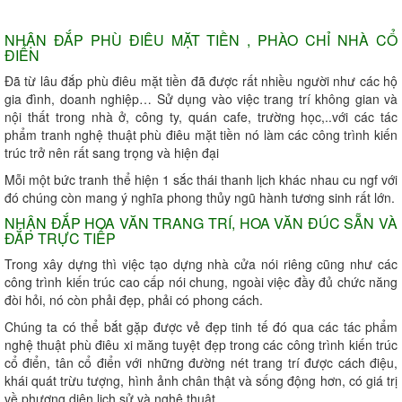
NHẬN ĐẮP PHÙ ĐIÊU MẶT TIỀN , PHÀO CHỈ NHÀ CỔ
ĐIỂN
Đã từ lâu đắp phù điêu mặt tiền đã được rất nhiều người như các hộ
gia đình, doanh nghiệp… Sử dụng vào việc trang trí không gian và
nội thất trong nhà ở, công ty, quán cafe, trường học,..với các tác
phẩm tranh nghệ thuật phù điêu mặt tiền nó làm các công trình kiến
trúc trở nên rất sang trọng và hiện đại
Mỗi một bức tranh thể hiện 1 sắc thái thanh lịch khác nhau cu ngf với
đó chúng còn mang ý nghĩa phong thủy ngũ hành tương sinh rất lớn.
NHẬN ĐẮP HOA VĂN TRANG TRÍ, HOA VĂN ĐÚC SẴN VÀ
ĐẮP TRỰC TIẾP
Trong xây dựng thì việc tạo dựng nhà cửa nói riêng cũng như các
công trình kiến trúc cao cấp nói chung, ngoài việc đầy đủ chức năng
đòi hỏi, nó còn phải đẹp, phải có phong cách.
Chúng ta có thể bắt gặp được vẻ đẹp tinh tế đó qua các tác phẩm
nghệ thuật phù điêu xi măng tuyệt đẹp trong các công trình kiến trúc
cổ điển, tân cổ điển với những đường nét trang trí được cách điệu,
khái quát trừu tượng, hình ảnh chân thật và sống động hơn, có giá trị
về phương diện lịch sử và nghệ thuật.