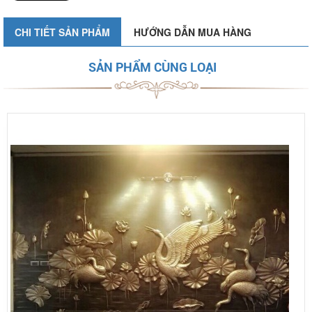
CHI TIẾT SẢN PHẨM
HƯỚNG DẪN MUA HÀNG
SẢN PHẨM CÙNG LOẠI