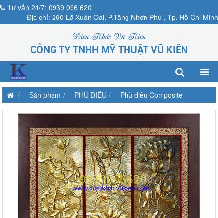
Tư vấn 24/7: 0939 096 620
Địa chỉ: 290 Lã Xuân Oai, P.Tăng Nhơn Phú , Tp. Hồ Chí Minh
Điêu Khắc Vũ Kiên
CÔNG TY TNHH MỸ THUẬT VŨ KIÊN
Sản phẩm
PHÙ ĐIÊU
Phù điêu Composite