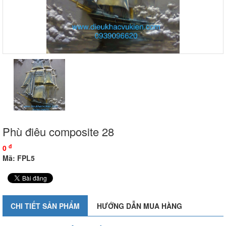
Phù điêu composite 28
đ
0
Mã: FPL5
CHI TIẾT SẢN PHẨM
HƯỚNG DẪN MUA HÀNG