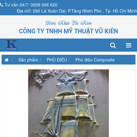
Tư vấn 24/7: 0939 096 620
Địa chỉ: 290 Lã Xuân Oai, P.Tăng Nhơn Phú , Tp. Hồ Chí Minh
Điêu Khắc Vũ Kiên
CÔNG TY TNHH MỸ THUẬT VŨ KIÊN
Sản phẩm
PHÙ ĐIÊU
Phù điêu Composite