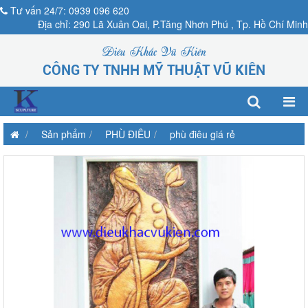
Tư vấn 24/7: 0939 096 620
Địa chỉ: 290 Lã Xuân Oai, P.Tăng Nhơn Phú , Tp. Hồ Chí Minh
Điêu Khắc Vũ Kiên
CÔNG TY TNHH MỸ THUẬT VŨ KIÊN
Sản phẩm
PHÙ ĐIÊU
phù điêu giá rẻ