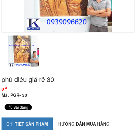
phù điêu giá rẻ 30
đ
0
Mã: PGR- 30
CHI TIẾT SẢN PHẨM
HƯỚNG DẪN MUA HÀNG