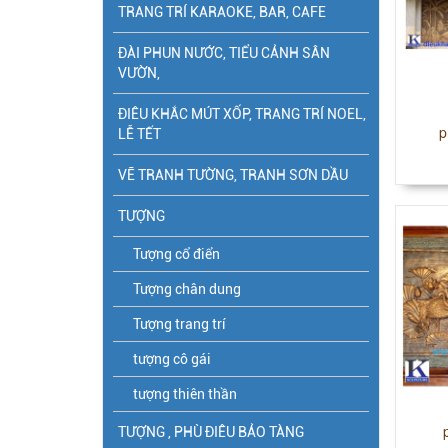
TRANG TRÍ KARAOKE, BAR, CAFE
ĐÀI PHUN NƯỚC, TIỂU CẢNH SÂN
VƯỜN,
ĐIÊU KHẮC MÚT XỐP, TRANG TRÍ NOEL,
p
LỄ TẾT
VẼ TRANH TƯỜNG, TRANH SƠN DẦU
TƯỢNG
Tượng cổ điển
Tượng chân dung
Tượng trang trí
tượng cô gái
tượng thiên thần
TƯỢNG , PHÙ ĐIÊU BẢO TÀNG