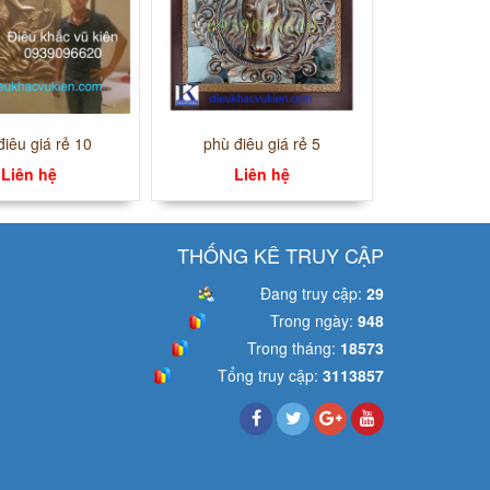
điêu giá rẻ 10
phù điêu giá rẻ 5
Liên hệ
Liên hệ
THỐNG KÊ TRUY CẬP
Đang truy cập:
29
Trong ngày:
948
Trong tháng:
18573
Tổng truy cập:
3113857