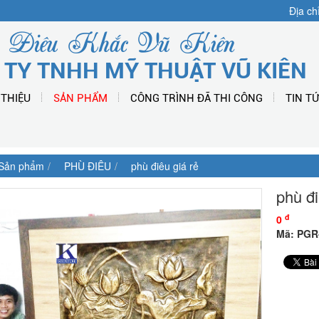
Địa ch
Điêu Khắc Vũ Kiên
 TY TNHH MỸ THUẬT VŨ KIÊN
 THIỆU
SẢN PHẨM
CÔNG TRÌNH ĐÃ THI CÔNG
TIN T
Sản phẩm
PHÙ ĐIÊU
phù điêu giá rẻ
phù đi
đ
0
Mã: PGR