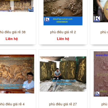
hù điêu giá rẻ 38
phù điêu giá rẻ 2
phù 
Liên hệ
Liên hệ
phù điêu giá rẻ 4
phù điêu giá rẻ 27
phù 