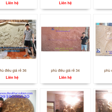
Liên hệ
Liên hệ
hù điêu giá rẻ 36
phù điêu giá rẻ 34
phù 
Liên hệ
Liên hệ