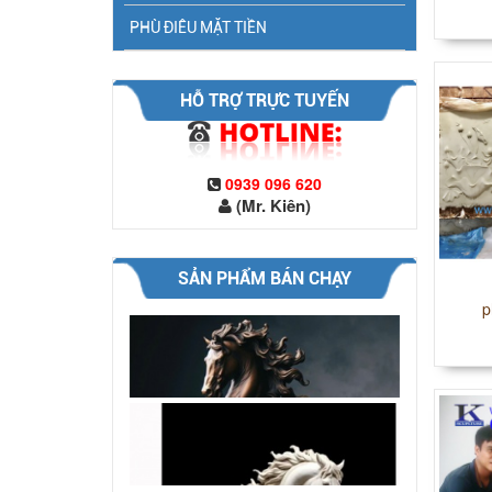
PHÙ ĐIÊU MẶT TIỀN
HỖ TRỢ TRỰC TUYẾN
0939 096 620
(Mr. Kiên)
điêu khắc con ngựa 12,chuyên thi
công điêu khắc tượng con ng...
SẢN PHẨM BÁN CHẠY
p
điêu khắc con ngựa 11, xưởng sản
xuất và thi công tượng con ...
điêu khắc con ngựa 20, xưởng thi
công tượng con ngựa chất li...