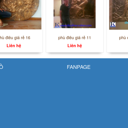
hù điêu giá rẻ 16
phù điêu giá rẻ 11
phù 
Liên hệ
Liên hệ
Ồ
FANPAGE