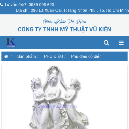
Tư vấn 24/7: 0939 096 620
Địa chỉ: 290 Lã Xuân Oai, P.Tăng Nhơn Phú , Tp. Hồ Chí Minh
Điêu Khắc Vũ Kiên
CÔNG TY TNHH MỸ THUẬT VŨ KIÊN
Sản phẩm
PHÙ ĐIÊU
Phù điêu cổ điển