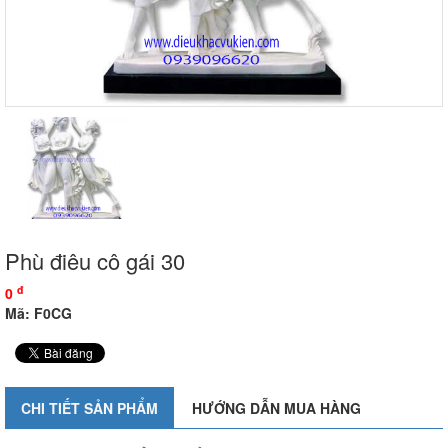
Phù điêu cô gái 30
đ
0
Mã: F0CG
CHI TIẾT SẢN PHẨM
HƯỚNG DẪN MUA HÀNG