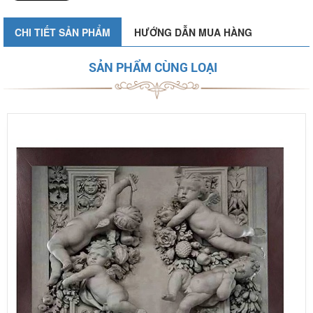
CHI TIẾT SẢN PHẨM
HƯỚNG DẪN MUA HÀNG
SẢN PHẨM CÙNG LOẠI