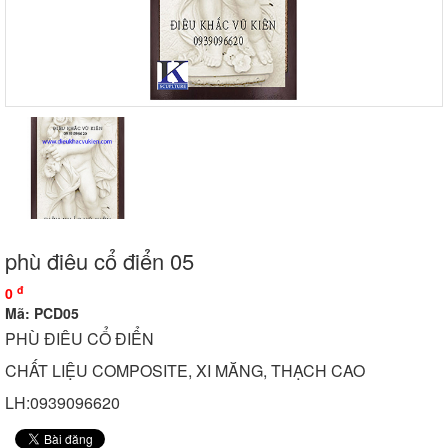
phù điêu cổ điển 05
đ
0
Mã: PCD05
PHÙ ĐIÊU CỔ ĐIỂN
CHẤT LIỆU COMPOSITE, XI MĂNG, THẠCH CAO
LH:0939096620