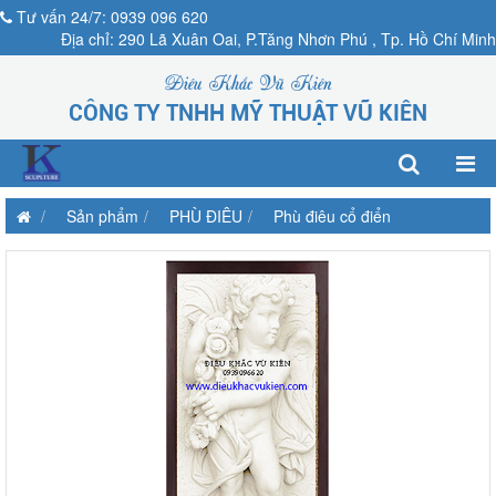
Tư vấn 24/7: 0939 096 620
Địa chỉ: 290 Lã Xuân Oai, P.Tăng Nhơn Phú , Tp. Hồ Chí Minh
Điêu Khắc Vũ Kiên
CÔNG TY TNHH MỸ THUẬT VŨ KIÊN
Sản phẩm
PHÙ ĐIÊU
Phù điêu cổ điển