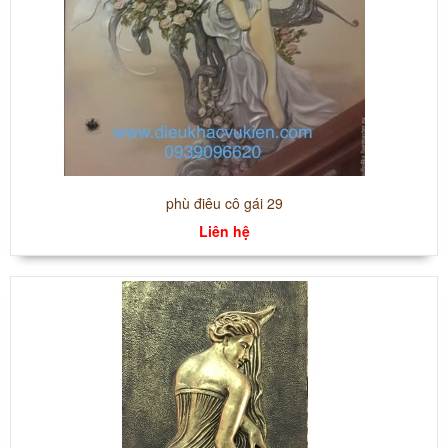
phù điêu cô gái 29
Liên hệ