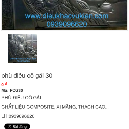
phù điêu cô gái 30
đ
0
Mã: PCG30
PHÙ ĐIÊU CÔ GÁI
CHẤT LIỆU COMPOSITE, XI MĂNG, THẠCH CAO...
LH:0939096620