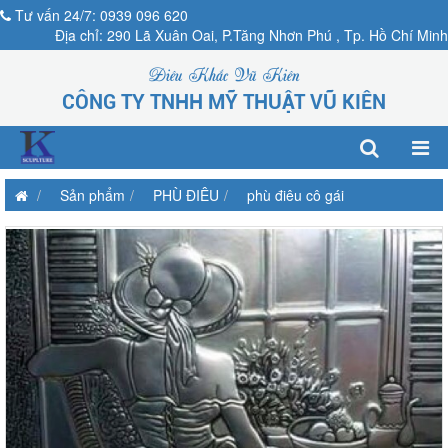
Tư vấn 24/7: 0939 096 620
Địa chỉ: 290 Lã Xuân Oai, P.Tăng Nhơn Phú , Tp. Hồ Chí Minh
Điêu Khắc Vũ Kiên
CÔNG TY TNHH MỸ THUẬT VŨ KIÊN
Sản phẩm
PHÙ ĐIÊU
phù điêu cô gái