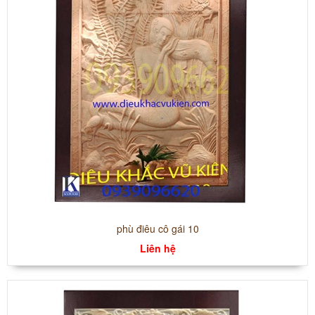
phù điêu cô gái 10
Liên hệ