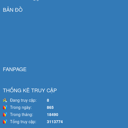
BẢN ĐỒ
FANPAGE
THỐNG KÊ TRUY CẬP
Đang truy cập:
8
Trong ngày:
865
Trong tháng:
18490
Tổng truy cập:
3113774