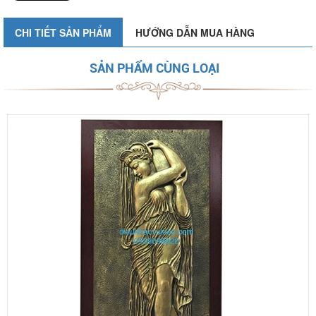
CHI TIẾT SẢN PHẨM
HƯỚNG DẪN MUA HÀNG
SẢN PHẨM CÙNG LOẠI