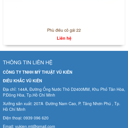
Phù điêu cô gái 22
Liên hệ
THÔNG TIN LIÊN HỆ
CÔNG TY TNHH MỸ THUẬT VŨ KIÊN
ĐIÊU KHẮC VŨ KIÊN
Địa chỉ: 144A, Đường Ống Nước Thô D2400MM, Khu Phố Tân Hòa,
P.Đông Hòa, Tp.Hồ Chí Minh
Xưởng sản xuất: 207A Đường Nam Cao, P. Tăng Nhơn Phú , Tp.
Hồ Chí Minh
Điện thoại: 0939 096 620
Email: vukien.mt@gmail.com