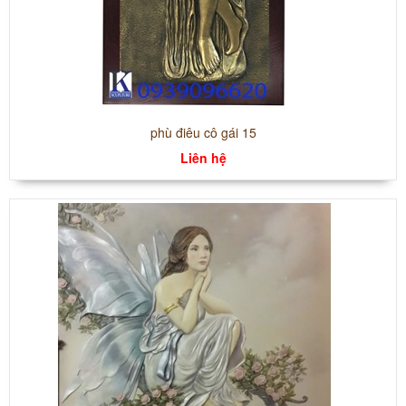
phù điêu cô gái 15
Liên hệ