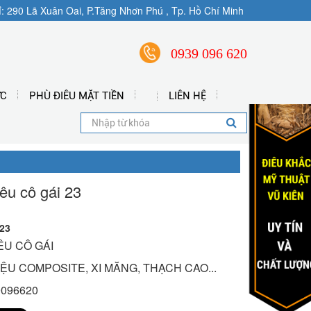
ỉ: 290 Lã Xuân Oai, P.Tăng Nhơn Phú , Tp. Hồ Chí Minh
0939 096 620
ỨC
PHÙ ĐIÊU MẶT TIỀN
LIÊN HỆ
êu cô gái 23
23
ÊU CÔ GÁI
IỆU COMPOSITE, XI MĂNG, THẠCH CAO...
9096620