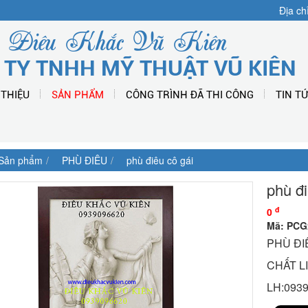
Địa ch
Điêu Khắc Vũ Kiên
 TY TNHH MỸ THUẬT VŨ KIÊN
 THIỆU
SẢN PHẨM
CÔNG TRÌNH ĐÃ THI CÔNG
TIN T
Sản phẩm
PHÙ ĐIÊU
phù điêu cô gái
phù đi
đ
0
Mã: PCG
PHÙ ĐI
CHẤT L
LH:093