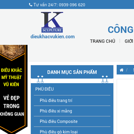
Tư vấn 24/7: 0939 096 620
CÔNG
dieukhacvukien.com
TRANG CHỦ
GIỚI
DANH MỤC SẢN PHẨM
PHÙ ĐIÊU
Phù điêu trang trí
Phù điêu xi măng
Phù điêu Composite
Phù điêu gò kim loại