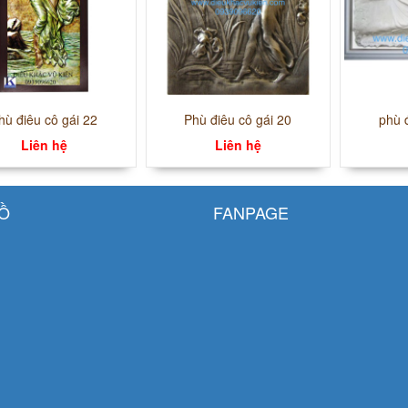
hù điêu cô gái 22
Phù điêu cô gái 20
phù 
Liên hệ
Liên hệ
Ồ
FANPAGE