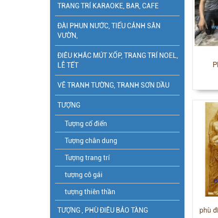
TRANG TRÍ KARAOKE, BAR, CAFE
ĐÀI PHUN NƯỚC, TIỂU CẢNH SÂN
VƯỜN,
ĐIÊU KHẮC MÚT XỐP, TRANG TRÍ NOEL,
P
LỄ TẾT
VẼ TRANH TƯỜNG, TRANH SƠN DẦU
TƯỢNG
Tượng cổ điển
Tượng chân dung
Tượng trang trí
tượng cô gái
tượng thiên thần
phù đ
TƯỢNG , PHÙ ĐIÊU BẢO TÀNG