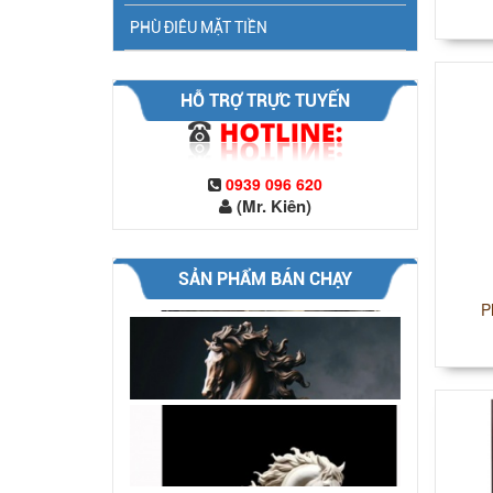
PHÙ ĐIÊU MẶT TIỀN
HỖ TRỢ TRỰC TUYẾN
0939 096 620
(Mr. Kiên)
điêu khắc con ngựa 12,chuyên thi
công điêu khắc tượng con ng...
SẢN PHẨM BÁN CHẠY
P
điêu khắc con ngựa 11, xưởng sản
xuất và thi công tượng con ...
điêu khắc con ngựa 20, xưởng thi
công tượng con ngựa chất li...