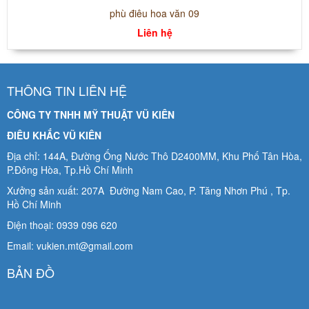
phù điêu hoa văn 09
Liên hệ
THÔNG TIN LIÊN HỆ
CÔNG TY TNHH MỸ THUẬT VŨ KIÊN
ĐIÊU KHẮC VŨ KIÊN
Địa chỉ: 144A, Đường Ống Nước Thô D2400MM, Khu Phố Tân Hòa,
P.Đông Hòa, Tp.Hồ Chí Minh
Xưởng sản xuất: 207A Đường Nam Cao, P. Tăng Nhơn Phú , Tp.
Hồ Chí Minh
Điện thoại: 0939 096 620
Email: vukien.mt@gmail.com
BẢN ĐỒ