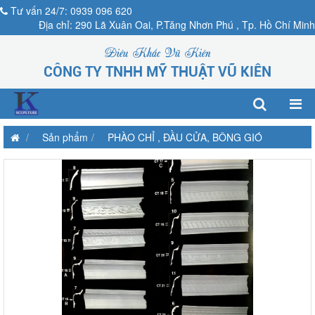
Tư vấn 24/7: 0939 096 620
Địa chỉ: 290 Lã Xuân Oai, P.Tăng Nhơn Phú , Tp. Hồ Chí Minh
Điêu Khắc Vũ Kiên
CÔNG TY TNHH MỸ THUẬT VŨ KIÊN
Sản phẩm
PHÀO CHỈ , ĐẦU CỬA, BÔNG GIÓ