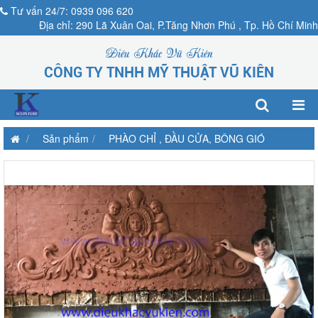
Tư vấn 24/7: 0939 096 620
Địa chỉ: 290 Lã Xuân Oai, P.Tăng Nhơn Phú , Tp. Hồ Chí Minh
Điêu Khắc Vũ Kiên
CÔNG TY TNHH MỸ THUẬT VŨ KIÊN
Sản phẩm
PHÀO CHỈ , ĐẦU CỬA, BÔNG GIÓ