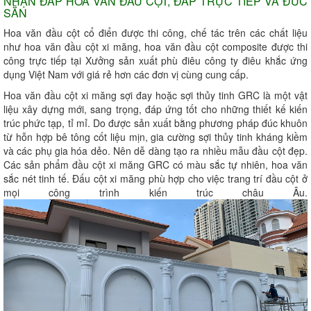
NHẬN ĐẮP HOA VĂN ĐẦU CỘT, ĐẮP TRỰC TIẾP VÀ ĐÚC
SẴN
Hoa văn đầu cột cổ điển được thi công, chế tác trên các chất liệu
như hoa văn đầu cột xi măng, hoa văn đầu cột composite được thi
công trực tiếp tại Xưởng sản xuất phù điêu công ty điêu khắc ứng
dụng Việt Nam với giá rẻ hơn các đơn vị cùng cung cấp.
Hoa văn đầu cột xi măng sợi đay hoặc sợi thủy tinh GRC là một vật
liệu xây dựng mới, sang trọng, đáp ứng tốt cho những thiết kế kiến
trúc phức tạp, tỉ mỉ. Do được sản xuất bằng phương pháp đúc khuôn
từ hỗn hợp bê tông cốt liệu mịn, gia cường sợi thủy tinh kháng kiềm
và các phụ gia hóa dẻo. Nên dễ dàng tạo ra nhiều mẫu đầu cột đẹp.
Các sản phẩm đầu cột xi măng GRC có màu sắc tự nhiên, hoa văn
sắc nét tinh tế. Đấu cột xi măng phù hợp cho việc trang trí đầu cột ở
mọi công trình kiến trúc châu Âu.