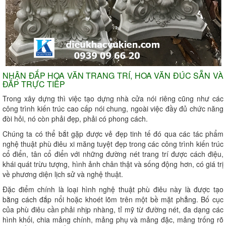
NHẬN ĐẮP HOA VĂN TRANG TRÍ, HOA VĂN ĐÚC SẴN VÀ
ĐẮP TRỰC TIẾP
Trong xây dựng thì việc tạo dựng nhà cửa nói riêng cũng như các
công trình kiến trúc cao cấp nói chung, ngoài việc đầy đủ chức năng
đòi hỏi, nó còn phải đẹp, phải có phong cách.
Chúng ta có thể bắt gặp được vẻ đẹp tinh tế đó qua các tác phẩm
nghệ thuật phù điêu xi măng tuyệt đẹp trong các công trình kiến trúc
cổ điển, tân cổ điển với những đường nét trang trí được cách điệu,
khái quát trừu tượng, hình ảnh chân thật và sống động hơn, có giá trị
về phương diện lịch sử và nghệ thuật.
Đặc điểm chính là loại hình nghệ thuật phù điêu này là được tạo
bằng cách đắp nổi hoặc khoét lõm trên một bề mặt phẳng. Bố cục
của phù điêu cần phải nhịp nhàng, tỉ mỹ từ đường nét, đa dạng các
hình khối, chia mảng chính, mảng phụ và mảng đặc, mảng trống rõ