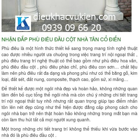
NHẬN ĐẮP PHÙ ĐIÊU ĐẦU CỘT NHÀ TÂN CỔ ĐIỂN
Phù điêu là một hình thức thiết kế sang trọng mang tính nghệ thuật
cao được nhiều người ưa chuộng trong việc trang trí nội ngoại thất ,
phù điêu trang trí nghệ thuật có thể bao gồm như phù điêu hoa văn,
phù điêu đầu cột , phù điêu phào chỉ, phù điêu con sơn… chất liệu
làm nên phù điêu rất đa dạng và phong phú như có thể bằng gỗ, kim
loại, đất sét, đất nung, composite, thạch cao, gốm sứ, xi măng…
Để thiết kế được một ngôi nhà đẹp và hoàn hảo, không những quan
tâm đến bố cục tổng thể ngôi nhà mà còn chú ý những chi tiết trang
trí nội ngoại thất tuy nhỏ nhưng rất quan trọng giúp tạo điểm nhấn
tôn lên nét đẹp cũng như thể hiện được đẳng cấp phong cách cho
ngôi nhà bạn trở nên thật hoàn hảo không những trong mắt bạn mà
còn làm thu hút tất cả mọi người xung quanh.
Một trong những chi tiết trang trí không thể thiếu khi vừa bước vào
nhà đó là phù điêu đầu cột .