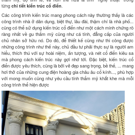
từng
chi tiết kiến trúc cổ điển
.
Các công trình kiến trúc mang phong cách này thường thấy là các
công trình nhà ở dân dụng, biệt thự, lâu đài, thậm chí là nhà phố...
cũng có thể sử dụng kiến trúc cổ điển như một cách minh chứng rõ
ràng nhất về gu thẩm mỹ cũng như cá tính, đẳng cấp của người
chủ nhân sở hữu nó. Do đó, để thiết kế cũng như thi công được
những công trình như thế này, chủ đầu tư phải thực sự là người am
hiểu, thích thú với sự hoài niệm, ấn tượng, và nét cổ điển kiêu sa
mà phong cách kiến trúc này gợi nhớ tới. Đặc biệt, kiến trúc cổ
điển được yêu thích, cũng là bởi vẻ đẹp sang trọng, bề thế, ... mang
hơi thở của những cung điện hoàng gia châu âu cổ kính..., phù hợp
với mong muốn cũng như yêu cầu tính thẩm mỹ khắt khe mà mỗi
công trình thể hiện được