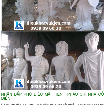
NHẬN ĐẮP PHÙ ĐIÊU MẶT TIỀN , PHÀO CHỈ NHÀ CỔ
ĐIỂN
Đã từ lâu đắp phù điêu mặt tiền đã được rất nhiều người như các hộ