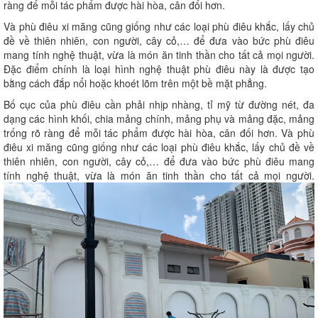
ràng để mỗi tác phẩm được hài hòa, cân đối hơn.
Và phù điêu xi măng cũng giống như các loại phù điêu khắc, lấy chủ
đề về thiên nhiên, con người, cây cỏ,… để đưa vào bức phù điêu
mang tính nghệ thuật, vừa là món ăn tinh thần cho tất cả mọi người.
Đặc điểm chính là loại hình nghệ thuật phù điêu này là được tạo
bằng cách đắp nổi hoặc khoét lõm trên một bề mặt phẳng.
Bố cục của phù điêu cần phải nhịp nhàng, tỉ mỹ từ đường nét, đa
dạng các hình khối, chia mảng chính, mảng phụ và mảng đặc, mảng
trống rõ ràng để mỗi tác phẩm được hài hòa, cân đối hơn. Và phù
điêu xi măng cũng giống như các loại phù điêu khắc, lấy chủ đề về
thiên nhiên, con người, cây cỏ,… để đưa vào bức phù điêu mang
tính nghệ thuật, vừa là món ăn tinh thần cho tất cả mọi người.