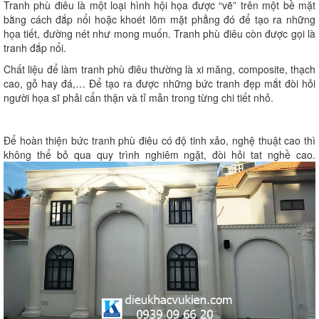
Tranh phù điêu là một loại hình hội họa được “vẽ” trên một bề mặt
bằng cách đắp nổi hoặc khoét lõm mặt phẳng đó để tạo ra những
họa tiết, đường nét như mong muốn. Tranh phù điêu còn được gọi là
tranh đắp nổi.
Chất liệu để làm tranh phù điêu thường là xi măng, composite, thạch
cao, gỗ hay đá,… Để tạo ra được những bức tranh đẹp mắt đòi hỏi
người họa sĩ phải cẩn thận và tỉ mẫn trong từng chi tiết nhỏ.
Để hoàn thiện bức tranh phù điêu có độ tinh xảo, nghệ thuật cao thì
không thể bỏ qua quy trình nghiêm ngặt, đòi hỏi tat nghề cao.