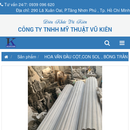
Tư vấn 24/7: 0939 096 620
Địa chỉ: 290 Lã Xuân Oai, P.Tăng Nhơn Phú , Tp. Hồ Chí Minh
Điêu Khắc Vũ Kiên
CÔNG TY TNHH MỸ THUẬT VŨ KIÊN
Sản phẩm
HOA VĂN ĐẦU CỘT,CON SOL , BÔNG TRẦN