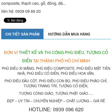
composite, thạch cao, gỗ, đồng, đá...
liên hệ: 0939 09 66 20
CHI TIẾT SẢN PHẨM
HƯỚNG DẪN MUA HÀNG
ĐƠN VỊ
THIẾT KẾ VÀ THI CÔNG PHÙ ĐIÊU, TƯỢNG CỔ
ĐIỂN
TẠI THÀNH PHỐ HỒ CHÍ MINH
PHÙ ĐIÊU XI MĂNG, PHÙ ĐIÊU COMPOSITE, PHÙ ĐIÊU MẶT TIỀN
NHÀ, PHÙ ĐIÊU CỔ ĐIỂN, PHÙ ĐIÊU HOA VĂN,
PHÙ ĐIÊU ĐẦU CỘT, PHÙ ĐIÊU CON BỌ, PHÙ ĐIÊU PHÀO CHỈ,
TƯỢNG TRANG TRÍ, TƯỢNG CỔ ĐIỂN,
TƯỢNG CÔNG GIÁO, TƯỢNG PHẬT GIÁO.....
ĐẸP – UY TÍN – CHUYÊN NGHIỆP – CHẤT LƯỢNG – GIÁ RẺ
HOTLINE: 0939 096 620