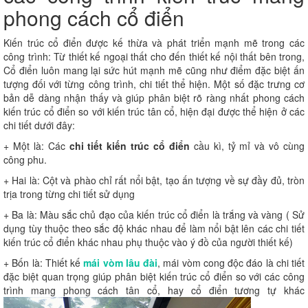
phong cách cổ điển
Kiến trúc cổ điển được kế thừa và phát triển mạnh mẽ trong các
công trình: Từ thiết kế ngoại thất cho đến thiết kế nội thất bên trong,
Cổ điển luôn mang lại sức hút mạnh mẽ cũng như điểm đặc biệt ấn
tượng đối với từng công trình, chi tiết thể hiện. Một số đặc trưng cơ
bản dễ dàng nhận thấy và giúp phân biệt rõ ràng nhất phong cách
kiến trúc cổ điển so với kiến trúc tân cổ, hiện đại được thể hiện ở các
chi tiết dưới đây:
+ Một là: Các
chi tiết kiến trúc cổ điển
cầu kì, tỷ mỉ và vô cùng
công phu.
+ Hai là: Cột và phào chỉ rất nổi bật, tạo ấn tượng về sự đầy đủ, tròn
trịa trong từng chi tiết sử dụng
+ Ba là: Màu sắc chủ đạo của kiến trúc cổ điển là trắng và vàng ( Sử
dụng tùy thuộc theo sắc độ khác nhau để làm nổi bật lên các chi tiết
kiến trúc cổ điển khác nhau phụ thuộc vào ý đồ của người thiết kế)
+ Bốn là: Thiết kế
mái vòm lâu đài
, mái vòm cong độc đáo là chi tiết
đặc biệt quan trọng giúp phân biệt kiến trúc cổ điển so với các công
trình mang phong cách tân cổ, hay cổ điển tương tự khác