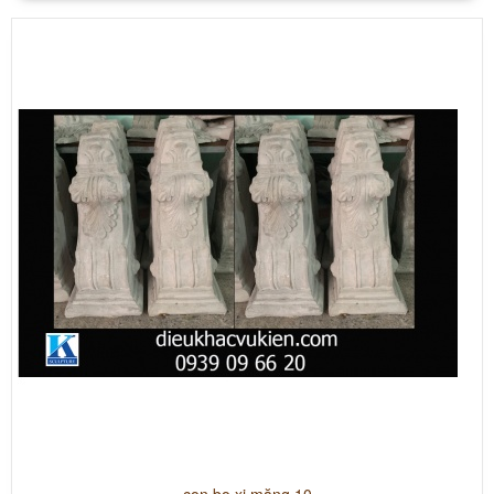
con bọ xi măng 10