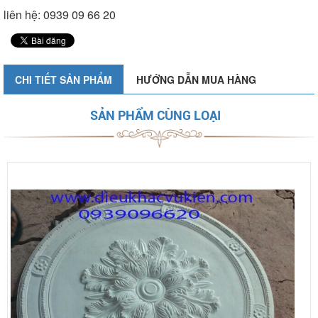
liên hệ: 0939 09 66 20
CHI TIẾT SẢN PHẨM
HƯỚNG DẪN MUA HÀNG
SẢN PHẨM CÙNG LOẠI