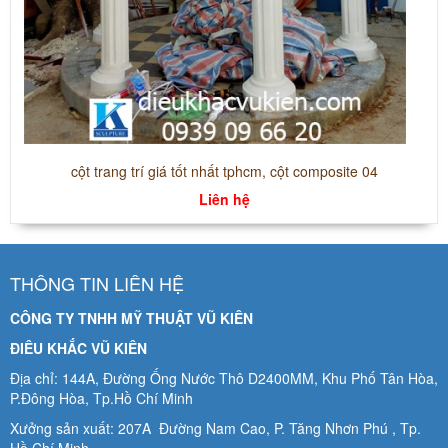
cột trang trí giá tốt nhất tphcm, cột composite 04
Liên hệ
THÔNG TIN LIÊN HỆ
CÔNG TY TNHH MỸ THUẬT VŨ KIÊN
ĐIÊU KHẮC VŨ KIÊN
Địa chỉ: 144A, Đường Ống Nước Thô D2400MM, Khu Phố Tân Hòa,
P.Đông Hòa, Tp.Hồ Chí Minh
Xưởng sản xuất: 207A Đường Nam Cao, P. Tăng Nhơn Phú , Tp.
Hồ Chí Minh