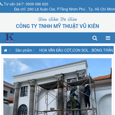
Tư vấn 24/7: 0939 096 620
Địa chỉ: 290 Lã Xuân Oai, P.Tăng Nhơn Phú , Tp. Hồ Chí Minh
Điêu Khắc Vũ Kiên
CÔNG TY TNHH MỸ THUẬT VŨ KIÊN
Sản phẩm
HOA VĂN ĐẦU CỘT,CON SOL , BÔNG TRẦN