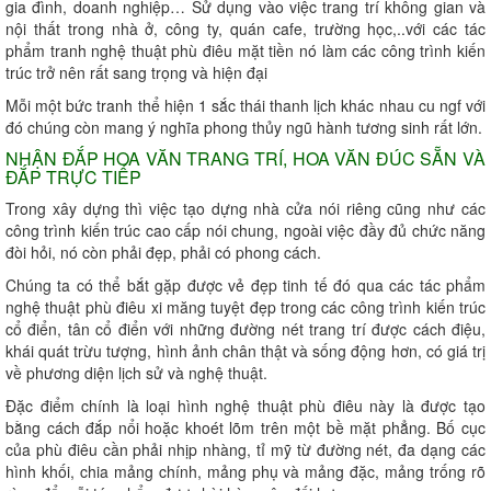
gia đình, doanh nghiệp… Sử dụng vào việc trang trí không gian và
nội thất trong nhà ở, công ty, quán cafe, trường học,..với các tác
phẩm tranh nghệ thuật phù điêu mặt tiền nó làm các công trình kiến
trúc trở nên rất sang trọng và hiện đại
Mỗi một bức tranh thể hiện 1 sắc thái thanh lịch khác nhau cu ngf với
đó chúng còn mang ý nghĩa phong thủy ngũ hành tương sinh rất lớn.
NHẬN ĐẮP HOA VĂN TRANG TRÍ, HOA VĂN ĐÚC SẴN VÀ
ĐẮP TRỰC TIẾP
Trong xây dựng thì việc tạo dựng nhà cửa nói riêng cũng như các
công trình kiến trúc cao cấp nói chung, ngoài việc đầy đủ chức năng
đòi hỏi, nó còn phải đẹp, phải có phong cách.
Chúng ta có thể bắt gặp được vẻ đẹp tinh tế đó qua các tác phẩm
nghệ thuật phù điêu xi măng tuyệt đẹp trong các công trình kiến trúc
cổ điển, tân cổ điển với những đường nét trang trí được cách điệu,
khái quát trừu tượng, hình ảnh chân thật và sống động hơn, có giá trị
về phương diện lịch sử và nghệ thuật.
Đặc điểm chính là loại hình nghệ thuật phù điêu này là được tạo
bằng cách đắp nổi hoặc khoét lõm trên một bề mặt phẳng. Bố cục
của phù điêu cần phải nhịp nhàng, tỉ mỹ từ đường nét, đa dạng các
hình khối, chia mảng chính, mảng phụ và mảng đặc, mảng trống rõ