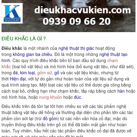
ĐIÊU KHẮC LÀ GÌ ?
Điêu khắc
là một nhánh của
nghệ thuật thị giác
hoạt động
trong
không gian ba chiều
. Đó là một trong những
nghệ thuật tạo
hình
. Các quy trình điêu khắc bền bỉ ban đầu sử dụng
chạm
khắc
(loại bỏ vật liệu) và mô hình hóa (bổ sung vật liệu, như đất sét),
trong
đá
,
kim loại
,
gốm sứ
,
gỗ
và các vật liệu khác, nhưng từ
thời
Hiện đại
, với tự do gần như hoàn toàn của vật liệu sử dụng và
quá trình sáng tạo. Một loạt các vật liệu có thể được gia công bằng
cách loại bỏ, chẳng hạn như chạm khắc, lắp ráp bằng cách
hàn
hoặc
mô hình hóa, hoặc
nung khuôn
hoặc
đúc
.
Điêu khắc trên đá tồn tại tốt hơn nhiều so với các tác phẩm nghệ
thuật bằng vật liệu dễ hỏng và thường đại diện cho phần lớn các tác
phẩm còn sót lại (trừ
đồ gốm
) từ các nền văn hóa cổ đại, mặc dù
truyền thống điêu khắc trên gỗ có thể đã biến mất gần như hoàn
toàn. Tuy nhiên, hầu hết các tác phẩm điêu khắc cổ đại đã được vẽ
màu rực rỡ, và các màu sắc này đã bị mất.