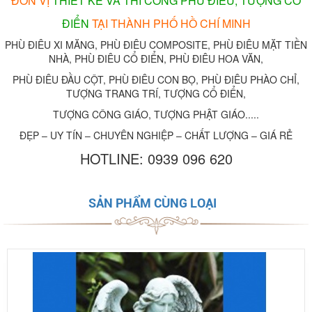
ĐƠN VỊ
THIẾT KẾ VÀ THI CÔNG PHÙ ĐIÊU, TƯỢNG CỔ
ĐIỂN
TẠI THÀNH PHỐ HỒ CHÍ MINH
PHÙ ĐIÊU XI MĂNG, PHÙ ĐIÊU COMPOSITE, PHÙ ĐIÊU MẶT TIỀN
NHÀ, PHÙ ĐIÊU CỔ ĐIỂN, PHÙ ĐIÊU HOA VĂN,
PHÙ ĐIÊU ĐẦU CỘT, PHÙ ĐIÊU CON BỌ, PHÙ ĐIÊU PHÀO CHỈ,
TƯỢNG TRANG TRÍ, TƯỢNG CỔ ĐIỂN,
TƯỢNG CÔNG GIÁO, TƯỢNG PHẬT GIÁO.....
ĐẸP – UY TÍN – CHUYÊN NGHIỆP – CHẤT LƯỢNG – GIÁ RẺ
HOTLINE: 0939 096 620
SẢN PHẨM CÙNG LOẠI