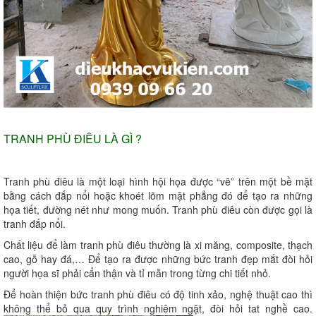
TRANH PHÙ ĐIÊU LÀ GÌ ?
Tranh phù điêu là một loại hình hội họa được “vẽ” trên một bề mặt
bằng cách đắp nổi hoặc khoét lõm mặt phẳng đó để tạo ra những
họa tiết, đường nét như mong muốn. Tranh phù điêu còn được gọi là
tranh đắp nổi.
Chất liệu để làm tranh phù điêu thường là xi măng, composite, thạch
cao, gỗ hay đá,… Để tạo ra được những bức tranh đẹp mắt đòi hỏi
người họa sĩ phải cẩn thận và tỉ mẫn trong từng chi tiết nhỏ.
Để hoàn thiện bức tranh phù điêu có độ tinh xảo, nghệ thuật cao thì
không thể bỏ qua quy trình nghiêm ngặt, đòi hỏi tat nghề cao.