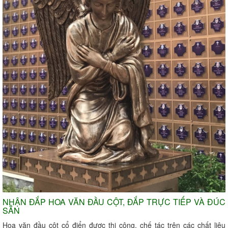
NHẬN ĐẮP HOA VĂN ĐẦU CỘT, ĐẮP TRỰC TIẾP VÀ ĐÚC
SẴN
Hoa văn đầu cột cổ điển được thi công, chế tác trên các chất liệu