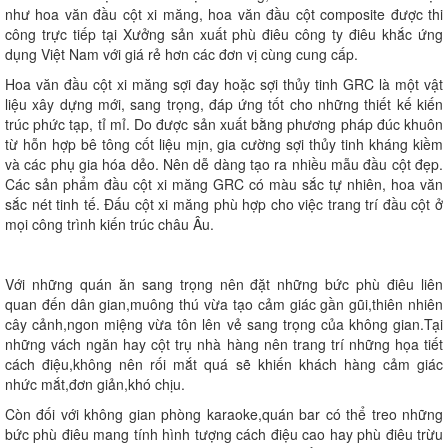
như hoa văn đầu cột xi măng, hoa văn đầu cột composite được thi
công trực tiếp tại Xưởng sản xuất phù điêu công ty điêu khắc ứng
dụng Việt Nam với giá rẻ hơn các đơn vị cùng cung cấp.
Hoa văn đầu cột xi măng sợi đay hoặc sợi thủy tinh GRC là một vật
liệu xây dựng mới, sang trọng, đáp ứng tốt cho những thiết kế kiến
trúc phức tạp, tỉ mỉ. Do được sản xuất bằng phương pháp đúc khuôn
từ hỗn hợp bê tông cốt liệu mịn, gia cường sợi thủy tinh kháng kiềm
và các phụ gia hóa dẻo. Nên dễ dàng tạo ra nhiều mẫu đầu cột đẹp.
Các sản phẩm đầu cột xi măng GRC có màu sắc tự nhiên, hoa văn
sắc nét tinh tế. Đấu cột xi măng phù hợp cho việc trang trí đầu cột ở
mọi công trình kiến trúc châu Âu.
Với những quán ăn sang trọng nên đặt những bức phù điêu liên
quan đến dân gian,muông thú vừa tạo cảm giác gần gũi,thiên nhiên
cây cảnh,ngon miệng vừa tôn lên vẻ sang trọng của không gian.Tại
những vách ngăn hay cột trụ nhà hàng nên trang trí những họa tiết
cách điệu,không nên rối mắt quá sẽ khiến khách hàng cảm giác
nhức mắt,đơn giản,khó chịu.
Còn đối với không gian phòng karaoke,quán bar có thể treo những
bức phù điêu mang tính hình tượng cách điệu cao hay phù điêu trừu