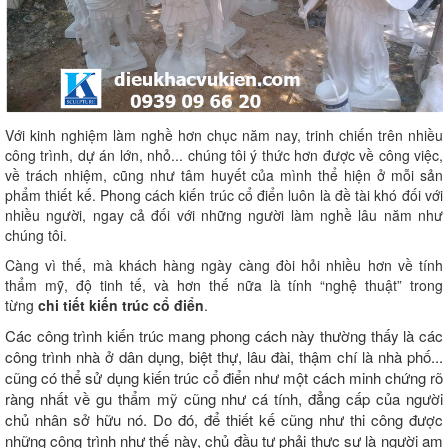
Với kinh nghiệm làm nghề hơn chục năm nay, trinh chiến trên nhiều
công trình, dự án lớn, nhỏ... chúng tôi ý thức hơn được về công việc,
về trách nhiệm, cũng như tâm huyết của mình thể hiện ở mỗi sản
phẩm thiết kế. Phong cách kiến trúc cổ điển luôn là đề tài khó đối với
nhiều người, ngay cả đối với những người làm nghề lâu năm như
chúng tôi.
Càng vì thế, mà khách hàng ngày càng đòi hỏi nhiều hơn về tính
thẩm mỹ, độ tinh tế, và hơn thế nữa là tính “nghệ thuật” trong
từng
chi tiết kiến trúc cổ điển
.
Các công trình kiến trúc mang phong cách này thường thấy là các
công trình nhà ở dân dụng, biệt thự, lâu đài, thậm chí là nhà phố...
cũng có thể sử dụng kiến trúc cổ điển như một cách minh chứng rõ
ràng nhất về gu thẩm mỹ cũng như cá tính, đẳng cấp của người
chủ nhân sở hữu nó. Do đó, để thiết kế cũng như thi công được
những công trình như thế này, chủ đầu tư phải thực sự là người am