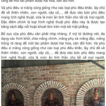
ràng để mỗi tác phẩm được hài hòa, cân đối hơn.
Và phù điêu xi măng cũng giống như các loại phù điêu khắc, lấy chủ
đề về thiên nhiên, con người, cây cỏ,… để đưa vào bức phù điêu
mang tính nghệ thuật, vừa là món ăn tinh thần cho tất cả mọi người.
Đặc điểm chính là loại hình nghệ thuật phù điêu này là được tạo
bằng cách đắp nổi hoặc khoét lõm trên một bề mặt phẳng.
Bố cục của phù điêu cần phải nhịp nhàng, tỉ mỹ từ đường nét, đa
dạng các hình khối, chia mảng chính, mảng phụ và mảng đặc, mảng
trống rõ ràng để mỗi tác phẩm được hài hòa, cân đối hơn. Và phù
điêu xi măng cũng giống như các loại phù điêu khắc, lấy chủ đề về
thiên nhiên, con người, cây cỏ,… để đưa vào bức phù điêu mang
tính nghệ thuật, vừa là món ăn tinh thần cho tất cả mọi người.