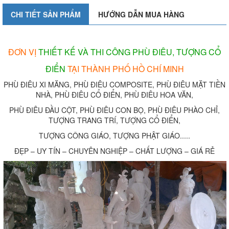
CHI TIẾT SẢN PHẨM
HƯỚNG DẪN MUA HÀNG
ĐƠN VỊ
THIẾT KẾ VÀ THI CÔNG PHÙ ĐIÊU, TƯỢNG CỔ
ĐIỂN
TẠI THÀNH PHỐ HỒ CHÍ MINH
PHÙ ĐIÊU XI MĂNG, PHÙ ĐIÊU COMPOSITE, PHÙ ĐIÊU MẶT TIỀN
NHÀ, PHÙ ĐIÊU CỔ ĐIỂN, PHÙ ĐIÊU HOA VĂN,
PHÙ ĐIÊU ĐẦU CỘT, PHÙ ĐIÊU CON BỌ, PHÙ ĐIÊU PHÀO CHỈ,
TƯỢNG TRANG TRÍ, TƯỢNG CỔ ĐIỂN,
TƯỢNG CÔNG GIÁO, TƯỢNG PHẬT GIÁO.....
ĐẸP – UY TÍN – CHUYÊN NGHIỆP – CHẤT LƯỢNG – GIÁ RẺ