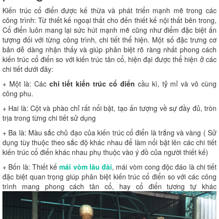
Kiến trúc cổ điển được kế thừa và phát triển mạnh mẽ trong các
công trình: Từ thiết kế ngoại thất cho đến thiết kế nội thất bên trong,
Cổ điển luôn mang lại sức hút mạnh mẽ cũng như điểm đặc biệt ấn
tượng đối với từng công trình, chi tiết thể hiện. Một số đặc trưng cơ
bản dễ dàng nhận thấy và giúp phân biệt rõ ràng nhất phong cách
kiến trúc cổ điển so với kiến trúc tân cổ, hiện đại được thể hiện ở các
chi tiết dưới đây:
+ Một là: Các
chi tiết kiến trúc cổ điển
cầu kì, tỷ mỉ và vô cùng
công phu.
+ Hai là: Cột và phào chỉ rất nổi bật, tạo ấn tượng về sự đầy đủ, tròn
trịa trong từng chi tiết sử dụng
+ Ba là: Màu sắc chủ đạo của kiến trúc cổ điển là trắng và vàng ( Sử
dụng tùy thuộc theo sắc độ khác nhau để làm nổi bật lên các chi tiết
kiến trúc cổ điển khác nhau phụ thuộc vào ý đồ của người thiết kế)
+ Bốn là: Thiết kế
mái vòm lâu đài
, mái vòm cong độc đáo là chi tiết
đặc biệt quan trọng giúp phân biệt kiến trúc cổ điển so với các công
trình mang phong cách tân cổ, hay cổ điển tương tự khác