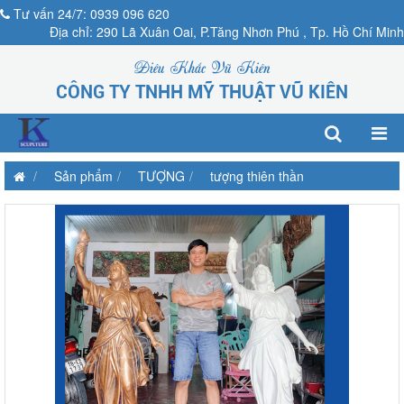
Tư vấn 24/7: 0939 096 620
Địa chỉ: 290 Lã Xuân Oai, P.Tăng Nhơn Phú , Tp. Hồ Chí Minh
Điêu Khắc Vũ Kiên
CÔNG TY TNHH MỸ THUẬT VŨ KIÊN
Sản phẩm
TƯỢNG
tượng thiên thần