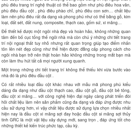
phù điêu trang trí nghệ thuật có thể bao gồm như phù điêu hoa văn,
phù điêu đầu cột , phù điêu phào chỉ, phù điêu con sơn… chất liệu
làm nên phù điêu rất đa dạng và phong phú như có thể bằng gỗ, kim
loại, đất sét, đất nung, composite, thạch cao, gốm sứ, xi măng…
Để thiết kế được một ngôi nhà đẹp và hoàn hảo, không những quan
tâm đến bố cục tổng thể ngôi nhà mà còn chú ý những chi tiết trang
trí nội ngoại thất tuy nhỏ nhưng rất quan trọng giúp tạo điểm nhấn
tôn lên nét đẹp cũng như thể hiện được đẳng cấp phong cách cho
ngôi nhà bạn trở nên thật hoàn hảo không những trong mắt bạn mà
còn làm thu hút tất cả mọi người xung quanh.
Một trong những chi tiết trang trí không thể thiếu khi vừa bước vào
nhà đó là phù điêu đầu cột .
Có rất nhiều loại đầu cột khác nhau với mẫu mã phong phú kiểu
dáng đa dạng như đầu cột thạch cao, đầu cột gỗ, đầu cột bê tông,
đầu cột xi măng… với công nghệ hiện đại ngày càng phát triển đòi
hỏi chất liệu làm nên sản phẩm cũng đa dạng và đáp ứng được nhu
cầu sử dụng hơn, vì vậy chất liệu được sử dụng lựa chọn nhiều nhất
hiện nay là đầu cột xi măng sợi đay hoặc đầu cột si măng sợi thủy
tinh GRC là một vật liệu xây dựng mới, sang trọn , đáp ứng tốt cho
những thiết kế kiến trúc phức tạp, cầu kỳ.