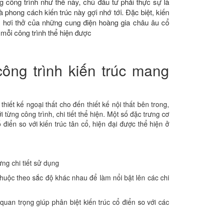
 công trình như thế này, chủ đầu tư phải thực sự là
à phong cách kiến trúc này gợi nhớ tới. Đặc biệt, kiến
ng hơi thở của những cung điện hoàng gia châu âu cổ
mỗi công trình thể hiện được
ông trình kiến trúc mang
hiết kế ngoại thất cho đến thiết kế nội thất bên trong,
ừng công trình, chi tiết thể hiện. Một số đặc trưng cơ
điển so với kiến trúc tân cổ, hiện đại được thể hiện ở
ừng chi tiết sử dụng
thuộc theo sắc độ khác nhau để làm nổi bật lên các chi
 quan trọng giúp phân biệt kiến trúc cổ điển so với các