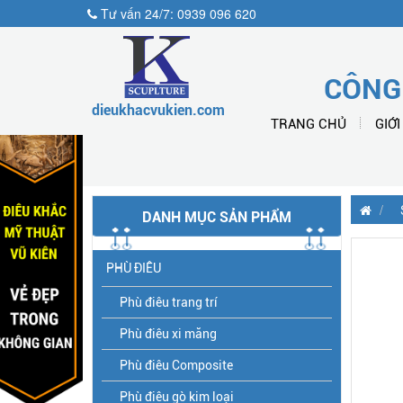
Tư vấn 24/7: 0939 096 620
CÔNG
dieukhacvukien.com
TRANG CHỦ
GIỚI
DANH MỤC SẢN PHẨM
PHÙ ĐIÊU
Phù điêu trang trí
Phù điêu xi măng
Phù điêu Composite
Phù điêu gò kim loại