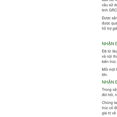
cầu sử dụ
điêu khắc con ngựa 13, xưởng điêu
tinh GRC 
khắc mô hình con ngựa tran...
Được sản
được qua
điêu khắc con ngựa 12,chuyên thi
hỗ trợ giá
công điêu khắc tượng con ng...
NHẬN Đ
điêu khắc con ngựa 11, xưởng sản
Đã từ lâ
xuất và thi công tượng con ...
và nội t
kiến trúc
Mỗi một 
điêu khắc con ngựa 20, xưởng thi
lớn.
công tượng con ngựa chất li...
NHẬN Đ
Trong xâ
điêu khắc con ngưa 19, công ty điêu
đòi hỏi, 
khắc tượng con ngựa chất...
Chúng ta
trúc cổ đ
giá trị v