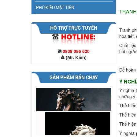
PHÙ ĐIÊU MẶT TIỀN
TRANH 
HỖ TRỢ TRỰC TUYẾN
Tranh ph
họa tiết
Chất liệ
0939 096 620
hỏi người
(Mr. Kiên)
điêu khắc con ngựa 12,chuyên thi
công điêu khắc tượng con ng...
Để hoàn t
SẢN PHẨM BÁN CHẠY
Ý NGHĨ
điêu khắc con ngựa 11, xưởng sản
Ý nghĩa 
xuất và thi công tượng con ...
những ý 
Thể hiện 
điêu khắc con ngựa 20, xưởng thi
Thể hiện
công tượng con ngựa chất li...
Thể hiện
Ý nghĩa 
điêu khắc con ngưa 19, công ty điêu