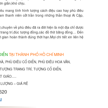
n giản,khó chịu.
iêu mang tính hình tượng cách điệu cao hay phù điêu
m thanh niên cởi trần trong những thần thoại Ai Cập,
,chuyên về phù điêu đã ra đời hiện là một địa chỉ được
u trang trí,đúc tượng đồng,các đồ thờ bằng đồng… Đến
gian hoàn thành đúng thời hạn.Mọi chi tiết xin liên hệ
 ĐIỂN
TẠI THÀNH PHỐ HỒ CHÍ MINH
À, PHÙ ĐIÊU CỔ ĐIỂN, PHÙ ĐIÊU HOA VĂN,
, TƯỢNG TRANG TRÍ, TƯỢNG CỔ ĐIỂN,
GIÁO.....
 LƯỢNG – GIÁ RẺ
620
I