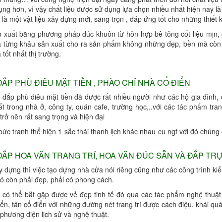
ng hơn, vì vậy chất liệu được sử dụng lựa chọn nhiều nhất hiện nay là
là một vật liệu xây dựng mới, sang trọn , đáp ứng tốt cho những thiết k
 xuất bằng phương pháp đúc khuôn từ hỗn hợp bê tông cốt liệu mịn, g
 từng khâu sản xuất cho ra sản phẩm không những đẹp, bền mà còn hi
 tốt nhất thị trường.
ẮP PHÙ ĐIÊU MẶT TIỀN , PHÀO CHỈ NHÀ CỔ ĐIỂN
u đắp phù điêu mặt tiền đã được rất nhiều người như các hộ gia đình,
hất trong nhà ở, công ty, quán cafe, trường học,..với các tác phẩm tr
 trở nên rất sang trọng và hiện đại
bức tranh thể hiện 1 sắc thái thanh lịch khác nhau cu ngf với đó chún
ẮP HOA VĂN TRANG TRÍ, HOA VĂN ĐÚC SẴN VÀ ĐẮP TRỰ
y dựng thì việc tạo dựng nhà cửa nói riêng cũng như các công trình ki
nó còn phải đẹp, phải có phong cách.
 có thể bắt gặp được vẻ đẹp tinh tế đó qua các tác phẩm nghệ thuật 
iển, tân cổ điển với những đường nét trang trí được cách điệu, khái qu
ề phương diện lịch sử và nghệ thuật.