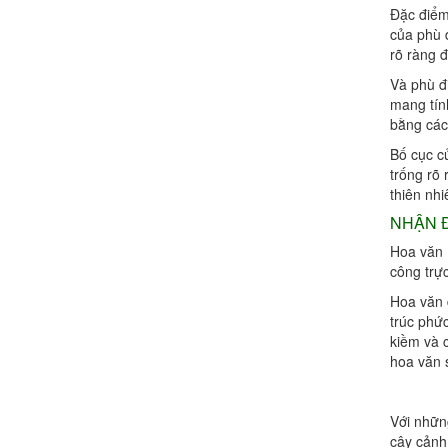
Đặc điểm
của phù 
rõ ràng 
Và phù đ
mang tín
bằng các
Bố cục c
trống rõ
thiên nhi
NHẬN Đ
Hoa văn 
công trực
Hoa văn đ
trúc phứ
kiềm và 
hoa văn s
Với nhữn
cây cảnh