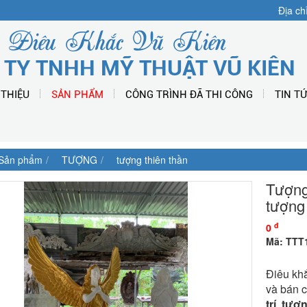
Địa ch
Điêu Khắc Vũ Kiên
 TY TNHH MỸ THUẬT VŨ KIÊN
 THIỆU
SẢN PHẨM
CÔNG TRÌNH ĐÃ THI CÔNG
TIN T
Sản phẩm
TƯỢNG
tượng thiên thần
Tượng
tượng 
đ
0
Mã: TTT
Điêu kh
và bán c
trí
,
tượn