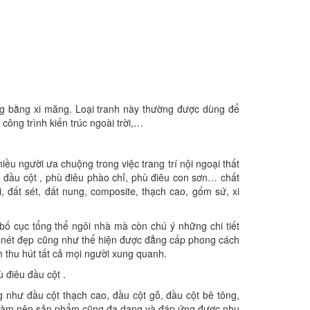
ng bằng xi măng. Loại tranh này thường được dùng để
công trình kiến trúc ngoài trời,…
ều người ưa chuộng trong việc trang trí nội ngoại thất
u đầu cột , phù điêu phào chỉ, phù điêu con sơn… chất
 đất sét, đất nung, composite, thạch cao, gốm sứ, xi
ố cục tổng thể ngôi nhà mà còn chú ý những chi tiết
lên nét đẹp cũng như thể hiện được đẳng cấp phong cách
 thu hút tất cả mọi người xung quanh.
ù điêu đầu cột .
 như đầu cột thạch cao, đầu cột gỗ, đầu cột bê tông,
ệu làm nên sản phẩm cũng đa dạng và đáp ứng được nhu