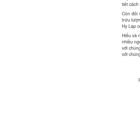
tiết các
Còn đối 
trừu tượ
Hy Lạp cổ
Hiểu và n
nhiều ng
với chún
với chúng