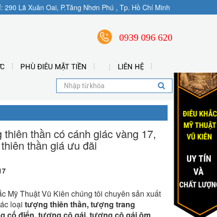
ỉ: 290 Lã Xuân Oai, P.Tăng Nhơn Phú , Tp. Hồ Chí Minh
0939 096 620
ỨC
PHÙ ĐIÊU MẶT TIỀN
LIÊN HỆ
 thiên thần có cánh giác vàng 17,
thiên thần giá ưu đãi
17
ắc Mỹ Thuật Vũ Kiên chúng tôi chuyên sản xuất
ác loại
tượng thiên thần,
tượng trang
g cố điển, tượng cô gái, tượng cô gái ôm