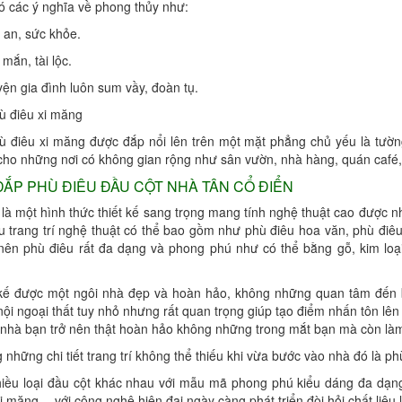
ó các ý nghĩa về phong thủy như:
 an, sức khỏe.
mắn, tài lộc.
ện gia đình luôn sum vầy, đoàn tụ.
ù điêu xi măng
ù điêu xi măng được đắp nổi lên trên một mặt phẳng chủ yếu là tườ
 cho những nơi có không gian rộng như sân vườn, nhà hàng, quán café, 
ẮP PHÙ ĐIÊU ĐẦU CỘT NHÀ TÂN CỔ ĐIỂN
là một hình thức thiết kế sang trọng mang tính nghệ thuật cao được nhi
êu trang trí nghệ thuật có thể bao gồm như phù điêu hoa văn, phù điê
 nên phù điêu rất đa dạng và phong phú như có thể bằng gỗ, kim loại,
 kế được một ngôi nhà đẹp và hoàn hảo, không những quan tâm đến b
í nội ngoại thất tuy nhỏ nhưng rất quan trọng giúp tạo điểm nhấn tôn 
 nhà bạn trở nên thật hoàn hảo không những trong mắt bạn mà còn làm
 những chi tiết trang trí không thể thiếu khi vừa bước vào nhà đó là ph
hiều loại đầu cột khác nhau với mẫu mã phong phú kiểu dáng đa dạng
xi măng… với công nghệ hiện đại ngày càng phát triển đòi hỏi chất li