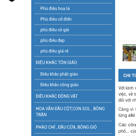
Phù điêu hoa lá
Phù điêu cổ điển
phù điêu cô gái
phù điêu đẹp
phù điêu giá rẻ
ĐIÊU KHẮC TÔN GIÁO
Điêu khắc phật giáo
CHI T
Điêu khắc công giáo
Với kinh
việc, về
ĐIÊU KHẮC ĐỘNG VẬT
đối với 
Càng vì 
HOA VĂN ĐẦU CỘT,CON SOL , BÔNG
từng
chi
TRẦN
Các công
PHÀO CHỈ , ĐẦU CỬA, BÔNG GIÓ
phố... c