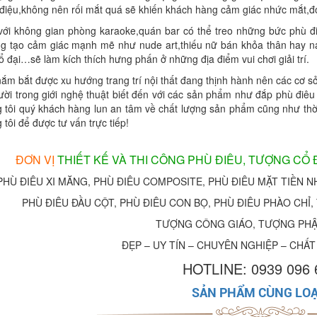
h điệu,không nên rối mắt quá sẽ khiến khách hàng cảm giác nhức mắt,đơ
với không gian phòng karaoke,quán bar có thể treo những bức phù đ
ng tạo cảm giác mạnh mẽ như nude art,thiếu nữ bán khỏa thân hay na
 đại…sẽ làm kích thích hưng phấn ở những địa điểm vui chơi giải trí.
ắm bắt được xu hướng trang trí nội thất đang thịnh hành nên các cơ sở
ười trong giới nghệ thuật biết đến với các sản phẩm như đắp phù điê
g tôi quý khách hàng lun an tâm về chất lượng sản phẩm cũng như thời 
 tôi để được tư vấn trực tiếp!
ĐƠN VỊ
THIẾT KẾ VÀ THI CÔNG PHÙ ĐIÊU, TƯỢNG CỔ
PHÙ ĐIÊU XI MĂNG, PHÙ ĐIÊU COMPOSITE, PHÙ ĐIÊU MẶT TIỀN NH
PHÙ ĐIÊU ĐẦU CỘT, PHÙ ĐIÊU CON BỌ, PHÙ ĐIÊU PHÀO CHỈ
TƯỢNG CÔNG GIÁO, TƯỢNG PHẬT 
ĐẸP – UY TÍN – CHUYÊN NGHIỆP – CHẤT
HOTLINE: 0939 096 
SẢN PHẨM CÙNG LOẠ