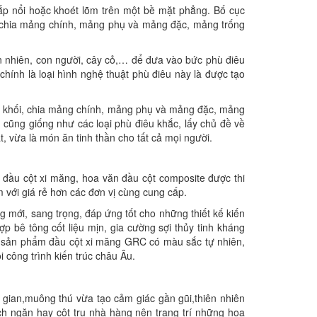
đắp nổi hoặc khoét lõm trên một bề mặt phẳng. Bố cục
i, chia mảng chính, mảng phụ và mảng đặc, mảng trống
ên nhiên, con người, cây cỏ,… để đưa vào bức phù điêu
chính là loại hình nghệ thuật phù điêu này là được tạo
nh khối, chia mảng chính, mảng phụ và mảng đặc, mảng
 cũng giống như các loại phù điêu khắc, lấy chủ đề về
, vừa là món ăn tinh thần cho tất cả mọi người.
n đầu cột xi măng, hoa văn đầu cột composite được thi
 với giá rẻ hơn các đơn vị cùng cung cấp.
g mới, sang trọng, đáp ứng tốt cho những thiết kế kiến
 bê tông cốt liệu mịn, gia cường sợi thủy tinh kháng
c sản phẩm đầu cột xi măng GRC có màu sắc tự nhiên,
i công trình kiến trúc châu Âu.
gian,muông thú vừa tạo cảm giác gần gũi,thiên nhiên
h ngăn hay cột trụ nhà hàng nên trang trí những họa