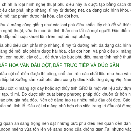
 chính là loại hình nghệ thuật phù điêu này là được tạo bằng cách 
điêu cần phải nhịp nhàng, tỉ mỹ từ đường nét, đa dạng các hình khố
để mỗi tác phẩm được hài hòa, cân đối hơn.
iêu xi măng cũng giống như các loại phù điêu khắc, lấy chủ đề về thi
h nghệ thuật, vừa là món ăn tinh thần cho tất cả mọi người. Đặc điểm 
h đắp nổi hoặc khoét lõm trên một bề mặt phẳng.
ủa phù điêu cần phải nhịp nhàng, tỉ mỹ từ đường nét, đa dạng các hì
 ràng để mỗi tác phẩm được hài hòa, cân đối hơn. Và phù điêu xi măng
ên, con người, cây cỏ,… để đưa vào bức phù điêu mang tính nghệ thuật
ẮP HOA VĂN ĐẦU CỘT, ĐẮP TRỰC TIẾP VÀ ĐÚC SẴN
đầu cột cổ điển được thi công, chế tác trên các chất liệu như hoa vă
 tiếp tại Xưởng sản xuất phù điêu công ty điêu khắc ứng dụng Việt Nam
ầu cột xi măng sợi đay hoặc sợi thủy tinh GRC là một vật liệu xây dựn
c tạp, tỉ mỉ. Do được sản xuất bằng phương pháp đúc khuôn từ hỗn hợp
các phụ gia hóa dẻo. Nên dễ dàng tạo ra nhiều mẫu đầu cột đẹp. Cá
ắc nét tinh tế. Đấu cột xi măng phù hợp cho việc trang trí đầu cột ở mọ
g quán ăn sang trọng nên đặt những bức phù điêu liên quan đến dân 
,ngon miệng vừa tôn lên vẻ sang trọng của không gian.Tại những vác