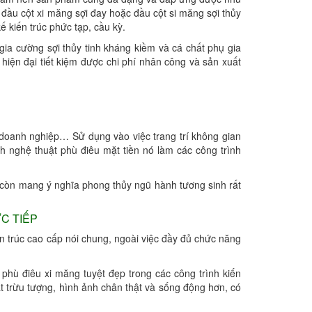
 đầu cột xi măng sợi đay hoặc đầu cột si măng sợi thủy
ế kiến trúc phức tạp, cầu kỳ.
ia cường sợi thủy tinh kháng kiềm và cá chất phụ gia
ện đại tiết kiệm được chi phí nhân công và sản xuất
 doanh nghiệp… Sử dụng vào việc trang trí không gian
anh nghệ thuật phù điêu mặt tiền nó làm các công trình
g còn mang ý nghĩa phong thủy ngũ hành tương sinh rất
C TIẾP
ến trúc cao cấp nói chung, ngoài việc đầy đủ chức năng
phù điêu xi măng tuyệt đẹp trong các công trình kiến
át trừu tượng, hình ảnh chân thật và sống động hơn, có