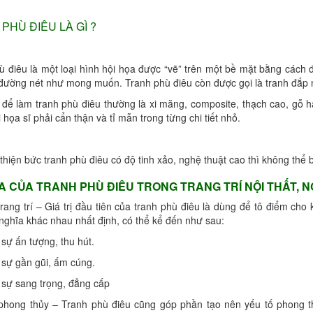
PHÙ ĐIÊU LÀ GÌ ?
ù điêu là một loại hình hội họa được “vẽ” trên một bề mặt bằng cách
, đường nét như mong muốn. Tranh phù điêu còn được gọi là tranh đắp n
u để làm tranh phù điêu thường là xi măng, composite, thạch cao, gỗ
 họa sĩ phải cẩn thận và tỉ mẫn trong từng chi tiết nhỏ.
hiện bức tranh phù điêu có độ tinh xảo, nghệ thuật cao thì không thể b
A CỦA TRANH PHÙ ĐIÊU TRONG TRANG TRÍ NỘI THẤT, N
trang trí – Giá trị đầu tiên của tranh phù điêu là dùng để tô điểm c
nghĩa khác nhau nhất định, có thể kể đến như sau:
sự ấn tượng, thu hút.
 sự gần gũi, ấm cúng.
 sự sang trọng, đẳng cấp
phong thủy – Tranh phù điêu cũng góp phần tạo nên yếu tố phong 