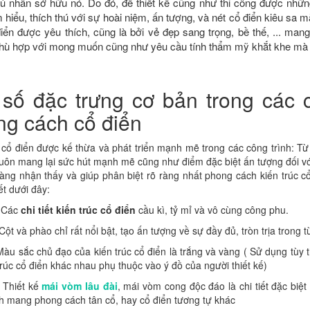
ủ nhân sở hữu nó. Do đó, để thiết kế cũng như thi công được những
 hiểu, thích thú với sự hoài niệm, ấn tượng, và nét cổ điển kiêu sa m
điển được yêu thích, cũng là bởi vẻ đẹp sang trọng, bề thế, ... ma
 phù hợp với mong muốn cũng như yêu cầu tính thẩm mỹ khắt khe mà 
số đặc trưng cơ bản trong các c
g cách cổ điển
 cổ điển được kế thừa và phát triển mạnh mẽ trong các công trình: Từ t
uôn mang lại sức hút mạnh mẽ cũng như điểm đặc biệt ấn tượng đối với t
àng nhận thấy và giúp phân biệt rõ ràng nhất phong cách kiến trúc cổ 
iết dưới đây:
: Các
chi tiết kiến trúc cổ điển
cầu kì, tỷ mỉ và vô cùng công phu.
 Cột và phào chỉ rất nổi bật, tạo ấn tượng về sự đầy đủ, tròn trịa trong t
Màu sắc chủ đạo của kiến trúc cổ điển là trắng và vàng ( Sử dụng tùy 
 trúc cổ điển khác nhau phụ thuộc vào ý đồ của người thiết kế)
: Thiết kế
mái vòm lâu đài
, mái vòm cong độc đáo là chi tiết đặc biệt
nh mang phong cách tân cổ, hay cổ điển tương tự khác