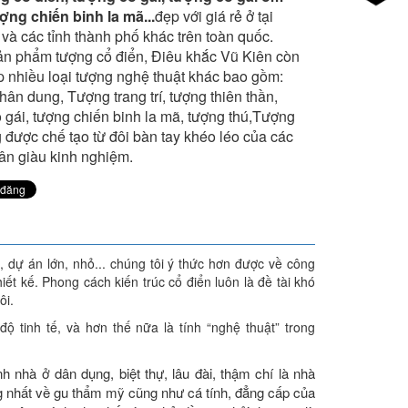
ợng chiến binh la mã...
đẹp với giá rẻ ở tại
 các tỉnh thành phố khác trên toàn quốc.
ản phẩm tượng cổ điển, Điêu khắc Vũ Kiên còn
 nhiều loại tượng nghệ thuật khác bao gồm:
ân dung, Tượng trang trí, tượng thiên thần,
 gái, tượng chiến binh la mã, tượng thú,Tượng
 được chế tạo từ đôi bàn tay khéo léo của các
ân giàu kinh nghiệm.
, dự án lớn, nhỏ... chúng tôi ý thức hơn được về công
ết kế. Phong cách kiến trúc cổ điển luôn là đề tài khó
ôi.
 tinh tế, và hơn thế nữa là tính “nghệ thuật” trong
 nhà ở dân dụng, biệt thự, lâu đài, thậm chí là nhà
ng nhất về gu thẩm mỹ cũng như cá tính, đẳng cấp của