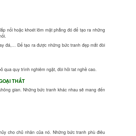
 đắp nổi hoặc khoét lõm mặt phẳng đó để tạo ra những
ổi.
 hay đá,… Để tạo ra được những bức tranh đẹp mắt đòi
ỏ qua quy trình nghiêm ngặt, đòi hỏi tat nghề cao.
GOẠI THẤT
ho không gian. Những bức tranh khác nhau sẽ mang đến
thủy cho chủ nhân của nó. Những bức tranh phù điêu