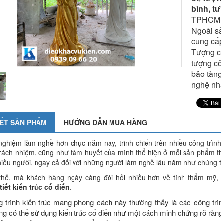
bình, tư
TPHCM và
Ngoài s
cung cấp
Tượng ch
tượng cô
bảo tàng
nghệ nh
IẾT SẢN PHẨM
HƯỚNG DẪN MUA HÀNG
 nghiệm làm nghề hơn chục năm nay, trinh chiến trên nhiều công trình
 trách nhiệm, cũng như tâm huyết của mình thể hiện ở mỗi sản phẩm thi
nhiều người, ngay cả đối với những người làm nghề lâu năm như chúng t
thế, mà khách hàng ngày càng đòi hỏi nhiều hơn về tính thẩm mỹ, độ
 tiết kiến trúc cổ điển
.
 trình kiến trúc mang phong cách này thường thấy là các công trình
ũng có thể sử dụng kiến trúc cổ điển như một cách minh chứng rõ rà