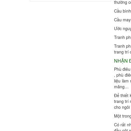
thường c
khắc tượng con ngựa chất...
Cầu bình
Cầu may 
điêu khắc con ngựa 18, xưởng sản
xuất linh vật năm ngọ uy tí...
Ước nguy
Tranh ph
điêu khắc con ngựa 17, xưởng điêu
Tranh ph
khắc con ngựa trang trí tế...
trang trí
NHẬN Đ
điêu khắc con ngựa 16, đơn vị thi công
Phù điêu 
tượng con ngựa bằng c...
, phù đi
liệu làm
măng…
điêu khắc con ngựa 14, công ty điêu
Để thiết
khắc mô hình con ngựa uy...
trang tr
cho ngôi
điêu khắc con ngựa 15, đơn vị thi công
Một trong
mô hình con ngựa tran...
Có rất n
đầu cột 