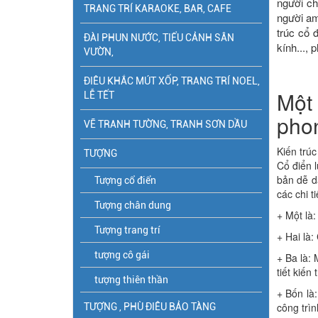
người ch
TRANG TRÍ KARAOKE, BAR, CAFE
người am
trúc cổ 
ĐÀI PHUN NƯỚC, TIỂU CẢNH SÂN
kính...,
VƯỜN,
ĐIÊU KHẮC MÚT XỐP, TRANG TRÍ NOEL,
Một 
LỄ TẾT
phon
VẼ TRANH TƯỜNG, TRANH SƠN DẦU
Kiến trúc
TƯỢNG
Cổ điển l
bản dễ d
Tượng cổ điển
các chi t
Tượng chân dung
+ Một là
Tượng trang trí
+ Hai là:
tượng cô gái
+ Ba là: 
tiết kiến
tượng thiên thần
+ Bốn là
công trì
TƯỢNG , PHÙ ĐIÊU BẢO TÀNG