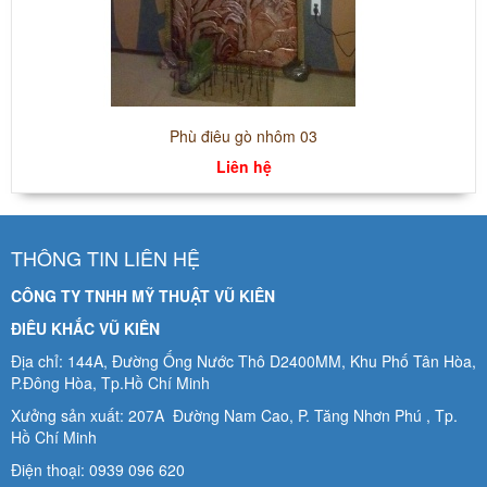
Phù điêu gò nhôm 03
Liên hệ
THÔNG TIN LIÊN HỆ
CÔNG TY TNHH MỸ THUẬT VŨ KIÊN
ĐIÊU KHẮC VŨ KIÊN
Địa chỉ: 144A, Đường Ống Nước Thô D2400MM, Khu Phố Tân Hòa,
P.Đông Hòa, Tp.Hồ Chí Minh
Xưởng sản xuất: 207A Đường Nam Cao, P. Tăng Nhơn Phú , Tp.
Hồ Chí Minh
Điện thoại: 0939 096 620