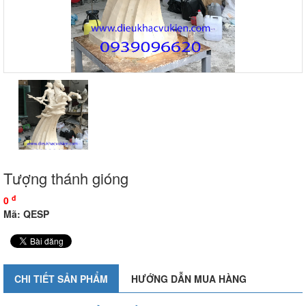
Tượng thánh gióng
đ
0
Mã: QESP
CHI TIẾT SẢN PHẨM
HƯỚNG DẪN MUA HÀNG