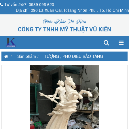
Tư vấn 24/7: 0939 096 620
Địa chỉ: 290 Lã Xuân Oai, P.Tăng Nhơn Phú , Tp. Hồ Chí Minh
Điêu Khắc Vũ Kiên
CÔNG TY TNHH MỸ THUẬT VŨ KIÊN
Sản phẩm
TƯỢNG , PHÙ ĐIÊU BẢO TÀNG