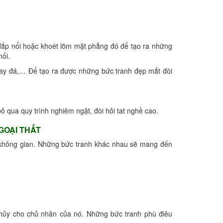
 đắp nổi hoặc khoét lõm mặt phẳng đó để tạo ra những
ổi.
 hay đá,… Để tạo ra được những bức tranh đẹp mắt đòi
ỏ qua quy trình nghiêm ngặt, đòi hỏi tat nghề cao.
GOẠI THẤT
ho không gian. Những bức tranh khác nhau sẽ mang đến
thủy cho chủ nhân của nó. Những bức tranh phù điêu