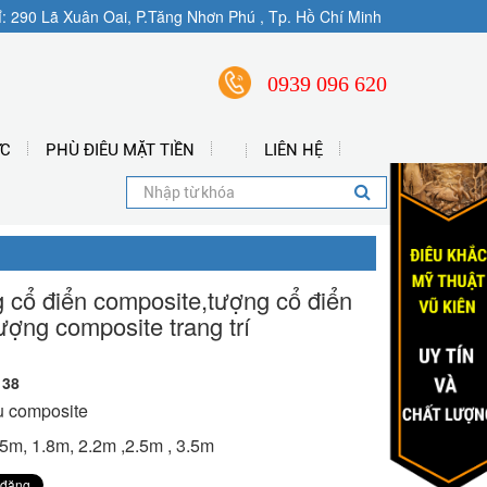
ỉ: 290 Lã Xuân Oai, P.Tăng Nhơn Phú , Tp. Hồ Chí Minh
0939 096 620
ỨC
PHÙ ĐIÊU MẶT TIỀN
LIÊN HỆ
 cổ điển composite,tượng cổ điển
ượng composite trang trí
 38
u composite
.5m, 1.8m, 2.2m ,2.5m , 3.5m