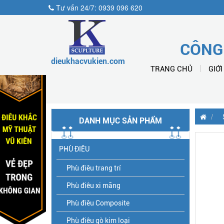
Tư vấn 24/7: 0939 096 620
CÔNG
dieukhacvukien.com
TRANG CHỦ
GIỚI
DANH MỤC SẢN PHẨM
PHÙ ĐIÊU
Phù điêu trang trí
Phù điêu xi măng
Phù điêu Composite
Phù điêu gò kim loại