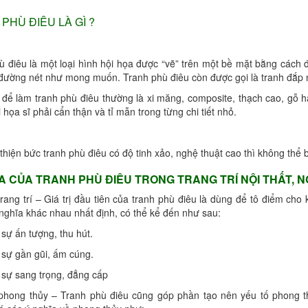
PHÙ ĐIÊU LÀ GÌ ?
ù điêu là một loại hình hội họa được “vẽ” trên một bề mặt bằng cách
, đường nét như mong muốn. Tranh phù điêu còn được gọi là tranh đắp n
u để làm tranh phù điêu thường là xi măng, composite, thạch cao, gỗ
 họa sĩ phải cẩn thận và tỉ mẫn trong từng chi tiết nhỏ.
hiện bức tranh phù điêu có độ tinh xảo, nghệ thuật cao thì không thể b
A CỦA TRANH PHÙ ĐIÊU TRONG TRANG TRÍ NỘI THẤT, N
trang trí – Giá trị đầu tiên của tranh phù điêu là dùng để tô điểm c
nghĩa khác nhau nhất định, có thể kể đến như sau:
sự ấn tượng, thu hút.
 sự gần gũi, ấm cúng.
 sự sang trọng, đẳng cấp
phong thủy – Tranh phù điêu cũng góp phần tạo nên yếu tố phong 