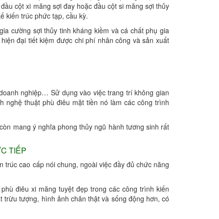
 đầu cột xi măng sợi đay hoặc đầu cột si măng sợi thủy
ế kiến trúc phức tạp, cầu kỳ.
ia cường sợi thủy tinh kháng kiềm và cá chất phụ gia
ện đại tiết kiệm được chi phí nhân công và sản xuất
 doanh nghiệp… Sử dụng vào việc trang trí không gian
anh nghệ thuật phù điêu mặt tiền nó làm các công trình
g còn mang ý nghĩa phong thủy ngũ hành tương sinh rất
C TIẾP
ến trúc cao cấp nói chung, ngoài việc đầy đủ chức năng
phù điêu xi măng tuyệt đẹp trong các công trình kiến
át trừu tượng, hình ảnh chân thật và sống động hơn, có