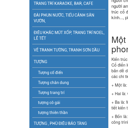
người ch
TRANG TRÍ KARAOKE, BAR, CAFE
người am
trúc cổ 
ĐÀI PHUN NƯỚC, TIỂU CẢNH SÂN
kính...,
VƯỜN,
ĐIÊU KHẮC MÚT XỐP, TRANG TRÍ NOEL,
Một 
LỄ TẾT
phon
VẼ TRANH TƯỜNG, TRANH SƠN DẦU
Kiến trúc
TƯỢNG
Cổ điển l
bản dễ d
Tượng cổ điển
các chi t
Tượng chân dung
+ Một là
Tượng trang trí
+ Hai là:
+ Ba là: 
tượng cô gái
tiết kiến
tượng thiên thần
+ Bốn là
công trì
TƯỢNG , PHÙ ĐIÊU BẢO TÀNG