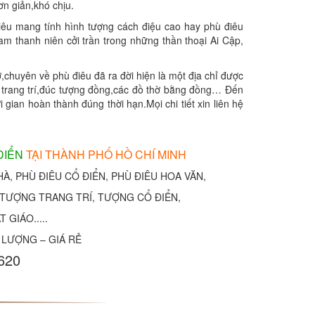
n giản,khó chịu.
iêu mang tính hình tượng cách điệu cao hay phù điêu
m thanh niên cởi trần trong những thần thoại Ai Cập,
,chuyên về phù điêu đã ra đời hiện là một địa chỉ được
u trang trí,đúc tượng đồng,các đồ thờ bằng đồng… Đến
gian hoàn thành đúng thời hạn.Mọi chi tiết xin liên hệ
 ĐIỂN
TẠI THÀNH PHỐ HỒ CHÍ MINH
À, PHÙ ĐIÊU CỔ ĐIỂN, PHÙ ĐIÊU HOA VĂN,
, TƯỢNG TRANG TRÍ, TƯỢNG CỔ ĐIỂN,
GIÁO.....
 LƯỢNG – GIÁ RẺ
620