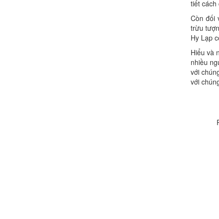
tiết các
Còn đối 
trừu tượ
Hy Lạp cổ
Hiểu và n
nhiều ng
với chún
với chúng