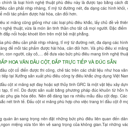
 chính là loại hình nghệ thuật phù điêu này là được tạo bằng cách 
điêu cần phải nhịp nhàng, tỉ mỹ từ đường nét, đa dạng các hình khố
để mỗi tác phẩm được hài hòa, cân đối hơn.
iêu xi măng cũng giống như các loại phù điêu khắc, lấy chủ đề về thi
h nghệ thuật, vừa là món ăn tinh thần cho tất cả mọi người. Đặc điểm 
h đắp nổi hoặc khoét lõm trên một bề mặt phẳng.
ủa phù điêu cần phải nhịp nhàng, tỉ mỹ từ đường nét, đa dạng các hì
 ràng để mỗi tác phẩm được hài hòa, cân đối hơn. Và phù điêu xi măng
ên, con người, cây cỏ,… để đưa vào bức phù điêu mang tính nghệ thuật
ẮP HOA VĂN ĐẦU CỘT, ĐẮP TRỰC TIẾP VÀ ĐÚC SẴN
đầu cột cổ điển được thi công, chế tác trên các chất liệu như hoa vă
 tiếp tại Xưởng sản xuất phù điêu công ty điêu khắc ứng dụng Việt Nam
ầu cột xi măng sợi đay hoặc sợi thủy tinh GRC là một vật liệu xây dựn
c tạp, tỉ mỉ. Do được sản xuất bằng phương pháp đúc khuôn từ hỗn hợp
các phụ gia hóa dẻo. Nên dễ dàng tạo ra nhiều mẫu đầu cột đẹp. Cá
ắc nét tinh tế. Đấu cột xi măng phù hợp cho việc trang trí đầu cột ở mọ
g quán ăn sang trọng nên đặt những bức phù điêu liên quan đến dân 
,ngon miệng vừa tôn lên vẻ sang trọng của không gian.Tại những vác