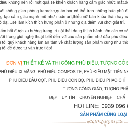
h điệu,không nên rối mắt quá sẽ khiến khách hàng cảm giác nhức mắt,đơ
với không gian phòng karaoke,quán bar có thể treo những bức phù đ
ng tạo cảm giác mạnh mẽ như nude art,thiếu nữ bán khỏa thân hay na
 đại…sẽ làm kích thích hưng phấn ở những địa điểm vui chơi giải trí.
ắm bắt được xu hướng trang trí nội thất đang thịnh hành nên các cơ sở
ười trong giới nghệ thuật biết đến với các sản phẩm như đắp phù điê
g tôi quý khách hàng lun an tâm về chất lượng sản phẩm cũng như thời 
 tôi để được tư vấn trực tiếp!
ĐƠN VỊ
THIẾT KẾ VÀ THI CÔNG PHÙ ĐIÊU, TƯỢNG CỔ
PHÙ ĐIÊU XI MĂNG, PHÙ ĐIÊU COMPOSITE, PHÙ ĐIÊU MẶT TIỀN NH
PHÙ ĐIÊU ĐẦU CỘT, PHÙ ĐIÊU CON BỌ, PHÙ ĐIÊU PHÀO CHỈ
TƯỢNG CÔNG GIÁO, TƯỢNG PHẬT 
ĐẸP – UY TÍN – CHUYÊN NGHIỆP – CHẤT
HOTLINE: 0939 096 
SẢN PHẨM CÙNG LOẠI