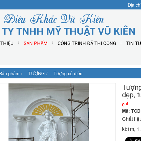
Địa ch
Điêu Khắc Vũ Kiên
 TY TNHH MỸ THUẬT VŨ KIÊN
 THIỆU
SẢN PHẨM
CÔNG TRÌNH ĐÃ THI CÔNG
TIN T
Sản phẩm
TƯỢNG
Tượng cổ điển
Tượng
đẹp, t
đ
0
Mã: TCĐ
Chất liệ
kt:1m, 1