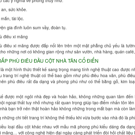
ó các ý nghĩa về phong thủy như:
 an, sức khỏe.
mắn, tài lộc.
ện gia đình luôn sum vầy, đoàn tụ.
ù điêu xi măng
ù điêu xi măng được đắp nổi lên trên một mặt phẳng chủ yếu là tườ
 cho những nơi có không gian rộng như sân vườn, nhà hàng, quán café, 
ẮP PHÙ ĐIÊU ĐẦU CỘT NHÀ TÂN CỔ ĐIỂN
là một hình thức thiết kế sang trọng mang tính nghệ thuật cao được nhi
êu trang trí nghệ thuật có thể bao gồm như phù điêu hoa văn, phù điê
 nên phù điêu rất đa dạng và phong phú như có thể bằng gỗ, kim loại,
 kế được một ngôi nhà đẹp và hoàn hảo, không những quan tâm đến b
í nội ngoại thất tuy nhỏ nhưng rất quan trọng giúp tạo điểm nhấn tôn 
 nhà bạn trở nên thật hoàn hảo không những trong mắt bạn mà còn làm
 những chi tiết trang trí không thể thiếu khi vừa bước vào nhà đó là ph
hiều loại đầu cột khác nhau với mẫu mã phong phú kiểu dáng đa dạng
xi măng… với công nghệ hiện đại ngày càng phát triển đòi hỏi chất li