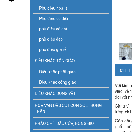
Phù điêu hoa lá
Phù điêu cổ điển
phù điêu cô gái
phù điêu đẹp
phù điêu giá rẻ
ĐIÊU KHẮC TÔN GIÁO
CHI T
Điêu khắc phật giáo
Điêu khắc công giáo
Với kinh
việc, về
ĐIÊU KHẮC ĐỘNG VẬT
đối với 
Càng vì 
HOA VĂN ĐẦU CỘT,CON SOL , BÔNG
từng
chi
TRẦN
Các công
PHÀO CHỈ , ĐẦU CỬA, BÔNG GIÓ
phố... c