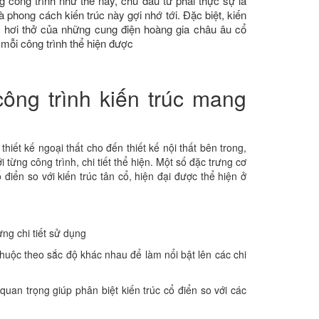
 công trình như thế này, chủ đầu tư phải thực sự là
à phong cách kiến trúc này gợi nhớ tới. Đặc biệt, kiến
ng hơi thở của những cung điện hoàng gia châu âu cổ
mỗi công trình thể hiện được
ông trình kiến trúc mang
hiết kế ngoại thất cho đến thiết kế nội thất bên trong,
ừng công trình, chi tiết thể hiện. Một số đặc trưng cơ
điển so với kiến trúc tân cổ, hiện đại được thể hiện ở
ừng chi tiết sử dụng
thuộc theo sắc độ khác nhau để làm nổi bật lên các chi
 quan trọng giúp phân biệt kiến trúc cổ điển so với các