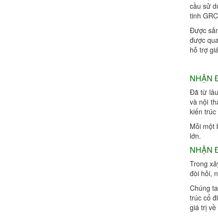
cầu sử dụ
điêu khắc con ngựa 12,chuyên thi
tinh GRC 
công điêu khắc tượng con ng...
Được sản
được qua
hỗ trợ giá
điêu khắc con ngựa 11, xưởng sản
xuất và thi công tượng con ...
NHẬN Đ
Đã từ lâ
điêu khắc con ngựa 20, xưởng thi
và nội t
công tượng con ngựa chất li...
kiến trúc
Mỗi một 
điêu khắc con ngưa 19, công ty điêu
lớn.
khắc tượng con ngựa chất...
NHẬN Đ
Trong xâ
đòi hỏi, 
Chúng ta
trúc cổ đ
giá trị v