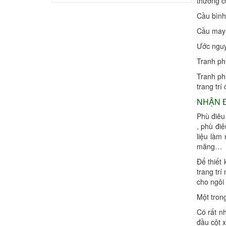
thường c
xuất linh vật năm ngọ uy tí...
Cầu bình
Cầu may 
điêu khắc con ngựa 17, xưởng điêu
Ước nguy
khắc con ngựa trang trí tế...
Tranh ph
Tranh ph
điêu khắc con ngựa 16, đơn vị thi công
trang trí
tượng con ngựa bằng c...
NHẬN Đ
Phù điêu 
điêu khắc con ngựa 14, công ty điêu
, phù đi
khắc mô hình con ngựa uy...
liệu làm
măng…
điêu khắc con ngựa 15, đơn vị thi công
Để thiết
mô hình con ngựa tran...
trang tr
cho ngôi
Một trong
điêu khắc con ngựa 13, xưởng điêu
khắc mô hình con ngựa tran...
Có rất n
đầu cột 