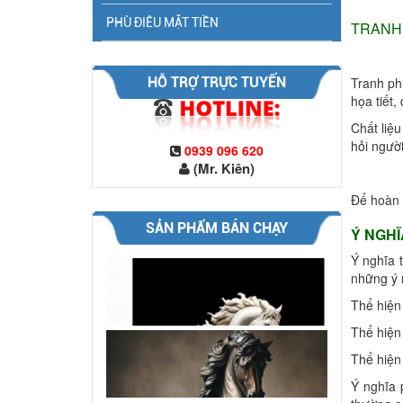
PHÙ ĐIÊU MẶT TIỀN
TRANH 
HỖ TRỢ TRỰC TUYẾN
Tranh ph
họa tiết
điêu khắc con ngựa 12,chuyên thi
Chất liệ
công điêu khắc tượng con ng...
hỏi người
0939 096 620
(Mr. Kiên)
điêu khắc con ngựa 11, xưởng sản
Để hoàn t
xuất và thi công tượng con ...
SẢN PHẨM BÁN CHẠY
Ý NGHĨ
điêu khắc con ngựa 20, xưởng thi
Ý nghĩa 
công tượng con ngựa chất li...
những ý 
Thể hiện 
điêu khắc con ngưa 19, công ty điêu
Thể hiện
khắc tượng con ngựa chất...
Thể hiện
Ý nghĩa 
điêu khắc con ngựa 18, xưởng sản