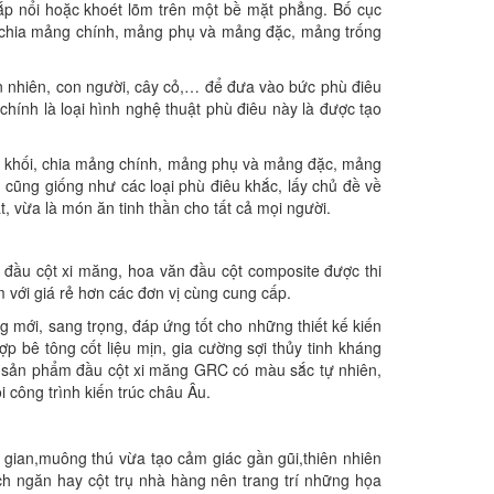
đắp nổi hoặc khoét lõm trên một bề mặt phẳng. Bố cục
i, chia mảng chính, mảng phụ và mảng đặc, mảng trống
ên nhiên, con người, cây cỏ,… để đưa vào bức phù điêu
chính là loại hình nghệ thuật phù điêu này là được tạo
nh khối, chia mảng chính, mảng phụ và mảng đặc, mảng
 cũng giống như các loại phù điêu khắc, lấy chủ đề về
, vừa là món ăn tinh thần cho tất cả mọi người.
n đầu cột xi măng, hoa văn đầu cột composite được thi
 với giá rẻ hơn các đơn vị cùng cung cấp.
g mới, sang trọng, đáp ứng tốt cho những thiết kế kiến
 bê tông cốt liệu mịn, gia cường sợi thủy tinh kháng
c sản phẩm đầu cột xi măng GRC có màu sắc tự nhiên,
i công trình kiến trúc châu Âu.
gian,muông thú vừa tạo cảm giác gần gũi,thiên nhiên
h ngăn hay cột trụ nhà hàng nên trang trí những họa