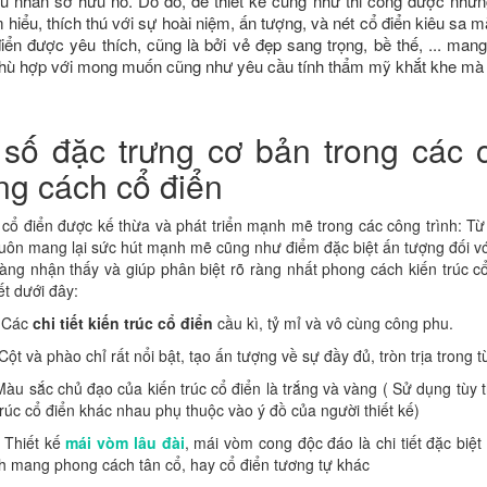
ủ nhân sở hữu nó. Do đó, để thiết kế cũng như thi công được những
 hiểu, thích thú với sự hoài niệm, ấn tượng, và nét cổ điển kiêu sa m
điển được yêu thích, cũng là bởi vẻ đẹp sang trọng, bề thế, ... ma
 phù hợp với mong muốn cũng như yêu cầu tính thẩm mỹ khắt khe mà 
số đặc trưng cơ bản trong các c
g cách cổ điển
 cổ điển được kế thừa và phát triển mạnh mẽ trong các công trình: Từ t
uôn mang lại sức hút mạnh mẽ cũng như điểm đặc biệt ấn tượng đối với t
àng nhận thấy và giúp phân biệt rõ ràng nhất phong cách kiến trúc cổ 
iết dưới đây:
: Các
chi tiết kiến trúc cổ điển
cầu kì, tỷ mỉ và vô cùng công phu.
 Cột và phào chỉ rất nổi bật, tạo ấn tượng về sự đầy đủ, tròn trịa trong t
Màu sắc chủ đạo của kiến trúc cổ điển là trắng và vàng ( Sử dụng tùy 
 trúc cổ điển khác nhau phụ thuộc vào ý đồ của người thiết kế)
: Thiết kế
mái vòm lâu đài
, mái vòm cong độc đáo là chi tiết đặc biệt
nh mang phong cách tân cổ, hay cổ điển tương tự khác