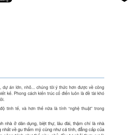
, dự án lớn, nhỏ... chúng tôi ý thức hơn được về công
ết kế. Phong cách kiến trúc cổ điển luôn là đề tài khó
ôi.
 tinh tế, và hơn thế nữa là tính “nghệ thuật” trong
 nhà ở dân dụng, biệt thự, lâu đài, thậm chí là nhà
ng nhất về gu thẩm mỹ cũng như cá tính, đẳng cấp của