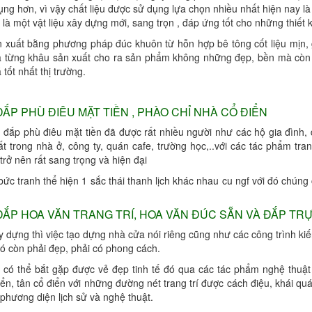
ng hơn, vì vậy chất liệu được sử dụng lựa chọn nhiều nhất hiện nay là
là một vật liệu xây dựng mới, sang trọn , đáp ứng tốt cho những thiết k
 xuất bằng phương pháp đúc khuôn từ hỗn hợp bê tông cốt liệu mịn, g
 từng khâu sản xuất cho ra sản phẩm không những đẹp, bền mà còn hi
 tốt nhất thị trường.
ẮP PHÙ ĐIÊU MẶT TIỀN , PHÀO CHỈ NHÀ CỔ ĐIỂN
u đắp phù điêu mặt tiền đã được rất nhiều người như các hộ gia đình,
hất trong nhà ở, công ty, quán cafe, trường học,..với các tác phẩm tr
 trở nên rất sang trọng và hiện đại
bức tranh thể hiện 1 sắc thái thanh lịch khác nhau cu ngf với đó chún
ẮP HOA VĂN TRANG TRÍ, HOA VĂN ĐÚC SẴN VÀ ĐẮP TRỰ
y dựng thì việc tạo dựng nhà cửa nói riêng cũng như các công trình ki
nó còn phải đẹp, phải có phong cách.
 có thể bắt gặp được vẻ đẹp tinh tế đó qua các tác phẩm nghệ thuật 
iển, tân cổ điển với những đường nét trang trí được cách điệu, khái qu
ề phương diện lịch sử và nghệ thuật.