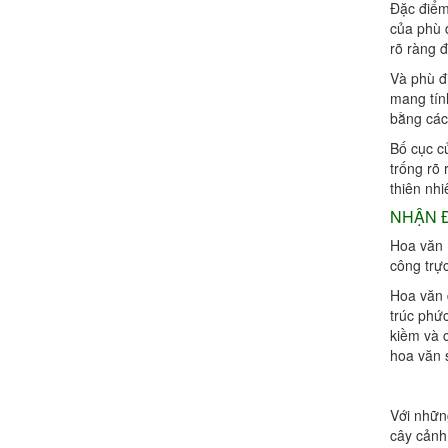
Đặc điểm
của phù 
rõ ràng 
Và phù đ
mang tín
bằng các
Bố cục c
trống rõ
thiên nhi
NHẬN Đ
Hoa văn 
công trực
Hoa văn đ
trúc phứ
kiềm và 
hoa văn s
Với nhữn
cây cảnh