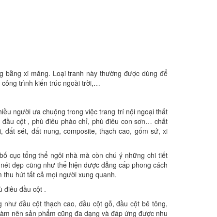
ng bằng xi măng. Loại tranh này thường được dùng để
công trình kiến trúc ngoài trời,…
ều người ưa chuộng trong việc trang trí nội ngoại thất
u đầu cột , phù điêu phào chỉ, phù điêu con sơn… chất
 đất sét, đất nung, composite, thạch cao, gốm sứ, xi
ố cục tổng thể ngôi nhà mà còn chú ý những chi tiết
lên nét đẹp cũng như thể hiện được đẳng cấp phong cách
 thu hút tất cả mọi người xung quanh.
ù điêu đầu cột .
 như đầu cột thạch cao, đầu cột gỗ, đầu cột bê tông,
ệu làm nên sản phẩm cũng đa dạng và đáp ứng được nhu