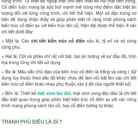
công trình: Từ thiết kế ngoại thất cho đến thiết kế nội thất bên trong,
Cổ điển luôn mang lại sức hút mạnh mẽ cũng như điểm đặc biệt ấn
tượng đối với từng công trình, chi tiết thể hiện. Một số đặc trưng cơ
bản dễ dàng nhận thấy và giúp phân biệt rõ ràng nhất phong cách
kiến trúc cổ điển so với kiến trúc tân cổ, hiện đại được thể hiện ở các
chi tiết dưới đây:
+ Một là: Các
chi tiết kiến trúc cổ điển
cầu kì, tỷ mỉ và vô cùng
công phu.
+ Hai là: Cột và phào chỉ rất nổi bật, tạo ấn tượng về sự đầy đủ, tròn
trịa trong từng chi tiết sử dụng
+ Ba là: Màu sắc chủ đạo của kiến trúc cổ điển là trắng và vàng ( Sử
dụng tùy thuộc theo sắc độ khác nhau để làm nổi bật lên các chi tiết
kiến trúc cổ điển khác nhau phụ thuộc vào ý đồ của người thiết kế)
+ Bốn là: Thiết kế
mái vòm lâu đài
, mái vòm cong độc đáo là chi tiết
đặc biệt quan trọng giúp phân biệt kiến trúc cổ điển so với các công
trình mang phong cách tân cổ, hay cổ điển tương tự khác
TRANH PHÙ ĐIÊU LÀ GÌ ?