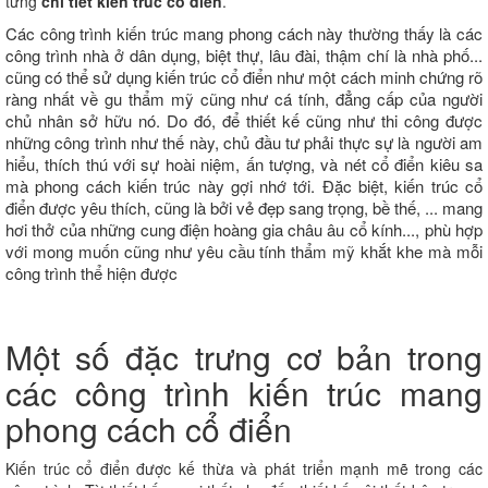
từng
chi tiết kiến trúc cổ điển
.
Các công trình kiến trúc mang phong cách này thường thấy là các
công trình nhà ở dân dụng, biệt thự, lâu đài, thậm chí là nhà phố...
cũng có thể sử dụng kiến trúc cổ điển như một cách minh chứng rõ
ràng nhất về gu thẩm mỹ cũng như cá tính, đẳng cấp của người
chủ nhân sở hữu nó. Do đó, để thiết kế cũng như thi công được
những công trình như thế này, chủ đầu tư phải thực sự là người am
hiểu, thích thú với sự hoài niệm, ấn tượng, và nét cổ điển kiêu sa
mà phong cách kiến trúc này gợi nhớ tới. Đặc biệt, kiến trúc cổ
điển được yêu thích, cũng là bởi vẻ đẹp sang trọng, bề thế, ... mang
hơi thở của những cung điện hoàng gia châu âu cổ kính..., phù hợp
với mong muốn cũng như yêu cầu tính thẩm mỹ khắt khe mà mỗi
công trình thể hiện được
Một số đặc trưng cơ bản trong
các công trình kiến trúc mang
phong cách cổ điển
Kiến trúc cổ điển được kế thừa và phát triển mạnh mẽ trong các