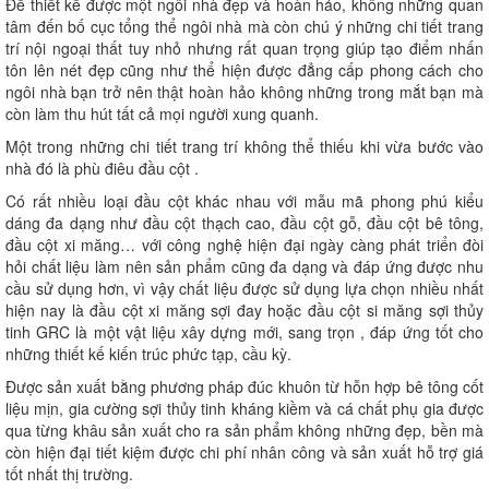
Để thiết kế được một ngôi nhà đẹp và hoàn hảo, không những quan
tâm đến bố cục tổng thể ngôi nhà mà còn chú ý những chi tiết trang
trí nội ngoại thất tuy nhỏ nhưng rất quan trọng giúp tạo điểm nhấn
tôn lên nét đẹp cũng như thể hiện được đẳng cấp phong cách cho
ngôi nhà bạn trở nên thật hoàn hảo không những trong mắt bạn mà
còn làm thu hút tất cả mọi người xung quanh.
Một trong những chi tiết trang trí không thể thiếu khi vừa bước vào
nhà đó là phù điêu đầu cột .
Có rất nhiều loại đầu cột khác nhau với mẫu mã phong phú kiểu
dáng đa dạng như đầu cột thạch cao, đầu cột gỗ, đầu cột bê tông,
đầu cột xi măng… với công nghệ hiện đại ngày càng phát triển đòi
hỏi chất liệu làm nên sản phẩm cũng đa dạng và đáp ứng được nhu
cầu sử dụng hơn, vì vậy chất liệu được sử dụng lựa chọn nhiều nhất
hiện nay là đầu cột xi măng sợi đay hoặc đầu cột si măng sợi thủy
tinh GRC là một vật liệu xây dựng mới, sang trọn , đáp ứng tốt cho
những thiết kế kiến trúc phức tạp, cầu kỳ.
Được sản xuất bằng phương pháp đúc khuôn từ hỗn hợp bê tông cốt
liệu mịn, gia cường sợi thủy tinh kháng kiềm và cá chất phụ gia được
qua từng khâu sản xuất cho ra sản phẩm không những đẹp, bền mà
còn hiện đại tiết kiệm được chi phí nhân công và sản xuất hỗ trợ giá
tốt nhất thị trường.