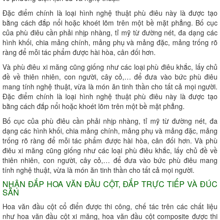
Đặc điểm chính là loại hình nghệ thuật phù điêu này là được tạo
bằng cách đắp nổi hoặc khoét lõm trên một bề mặt phẳng. Bố cục
của phù điêu cần phải nhịp nhàng, tỉ mỹ từ đường nét, đa dạng các
hình khối, chia mảng chính, mảng phụ và mảng đặc, mảng trống rõ
ràng để mỗi tác phẩm được hài hòa, cân đối hơn.
Và phù điêu xi măng cũng giống như các loại phù điêu khắc, lấy chủ
đề về thiên nhiên, con người, cây cỏ,… để đưa vào bức phù điêu
mang tính nghệ thuật, vừa là món ăn tinh thần cho tất cả mọi người.
Đặc điểm chính là loại hình nghệ thuật phù điêu này là được tạo
bằng cách đắp nổi hoặc khoét lõm trên một bề mặt phẳng.
Bố cục của phù điêu cần phải nhịp nhàng, tỉ mỹ từ đường nét, đa
dạng các hình khối, chia mảng chính, mảng phụ và mảng đặc, mảng
trống rõ ràng để mỗi tác phẩm được hài hòa, cân đối hơn. Và phù
điêu xi măng cũng giống như các loại phù điêu khắc, lấy chủ đề về
thiên nhiên, con người, cây cỏ,… để đưa vào bức phù điêu mang
tính nghệ thuật, vừa là món ăn tinh thần cho tất cả mọi người.
NHẬN ĐẮP HOA VĂN ĐẦU CỘT, ĐẮP TRỰC TIẾP VÀ ĐÚC
SẴN
Hoa văn đầu cột cổ điển được thi công, chế tác trên các chất liệu
như hoa văn đầu cột xi măng, hoa văn đầu cột composite được thi