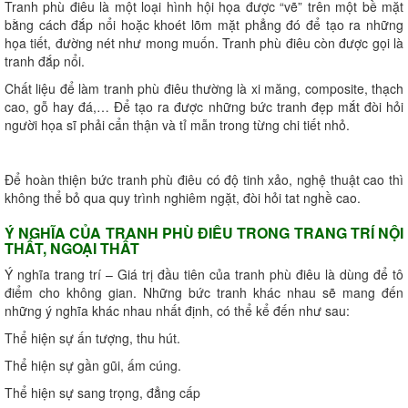
Tranh phù điêu là một loại hình hội họa được “vẽ” trên một bề mặt
bằng cách đắp nổi hoặc khoét lõm mặt phẳng đó để tạo ra những
họa tiết, đường nét như mong muốn. Tranh phù điêu còn được gọi là
tranh đắp nổi.
Chất liệu để làm tranh phù điêu thường là xi măng, composite, thạch
cao, gỗ hay đá,… Để tạo ra được những bức tranh đẹp mắt đòi hỏi
người họa sĩ phải cẩn thận và tỉ mẫn trong từng chi tiết nhỏ.
Để hoàn thiện bức tranh phù điêu có độ tinh xảo, nghệ thuật cao thì
không thể bỏ qua quy trình nghiêm ngặt, đòi hỏi tat nghề cao.
Ý NGHĨA CỦA TRANH PHÙ ĐIÊU TRONG TRANG TRÍ NỘI
THẤT, NGOẠI THẤT
Ý nghĩa trang trí – Giá trị đầu tiên của tranh phù điêu là dùng để tô
điểm cho không gian. Những bức tranh khác nhau sẽ mang đến
những ý nghĩa khác nhau nhất định, có thể kể đến như sau:
Thể hiện sự ấn tượng, thu hút.
Thể hiện sự gần gũi, ấm cúng.
Thể hiện sự sang trọng, đẳng cấp