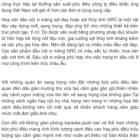
công trực tiếp tại Xưởng sản xuất phù điêu công ty điêu khắc ứng
dụng Việt Nam với giá rẻ hơn các đơn vị cùng cung cấp.
Hoa văn đầu cột xi măng sợi đay hoặc sợi thủy tinh GRC là một vật
liệu xây dựng mới, sang trọng, đáp ứng tốt cho những thiết kế kiến
trúc phức tạp, tỉ mỉ. Do được sản xuất bằng phương pháp đúc khuôn
từ hỗn hợp bê tông cốt liệu mịn, gia cường sợi thủy tinh kháng kiềm
và các phụ gia hóa dẻo. Nên dễ dàng tạo ra nhiều mẫu đầu cột đẹp.
Các sản phẩm đầu cột xi măng GRC có màu sắc tự nhiên, hoa văn
sắc nét tinh tế. Đấu cột xi măng phù hợp cho việc trang trí đầu cột ở
mọi công trình kiến trúc châu Âu.
Với những quán ăn sang trọng nên đặt những bức phù điêu liên
quan đến dân gian,muông thú vừa tạo cảm giác gần gũi,thiên nhiên
cây cảnh,ngon miệng vừa tôn lên vẻ sang trọng của không gian.Tại
những vách ngăn hay cột trụ nhà hàng nên trang trí những họa tiết
cách điệu,không nên rối mắt quá sẽ khiến khách hàng cảm giác
nhức mắt,đơn giản,khó chịu.
Còn đối với không gian phòng karaoke,quán bar có thể treo những
bức phù điêu mang tính hình tượng cách điệu cao hay phù điêu trừu
tượng tạo cảm giác mạnh mẽ như nude art,thiếu nữ bán khỏa thân