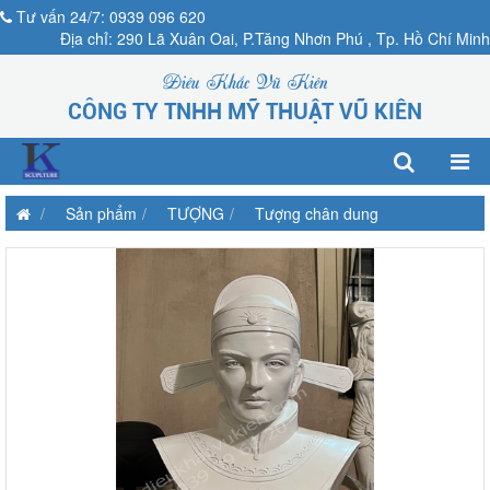
Tư vấn 24/7: 0939 096 620
Địa chỉ: 290 Lã Xuân Oai, P.Tăng Nhơn Phú , Tp. Hồ Chí Minh
Điêu Khắc Vũ Kiên
CÔNG TY TNHH MỸ THUẬT VŨ KIÊN
Sản phẩm
TƯỢNG
Tượng chân dung