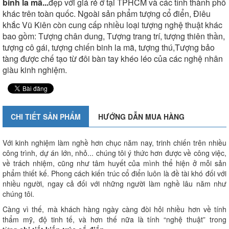
binh la mã...
đẹp với giá rẻ ở tại TPHCM và các tỉnh thành phố
khác trên toàn quốc. Ngoài sản phẩm tượng cổ điển, Điêu
khắc Vũ Kiên còn cung cấp nhiều loại tượng nghệ thuật khác
bao gồm: Tượng chân dung, Tượng trang trí, tượng thiên thần,
tượng cô gái, tượng chiến binh la mã, tượng thú,Tượng bảo
tàng được chế tạo từ đôi bàn tay khéo léo của các nghệ nhân
giàu kinh nghiệm.
CHI TIẾT SẢN PHẨM
HƯỚNG DẪN MUA HÀNG
Với kinh nghiệm làm nghề hơn chục năm nay, trinh chiến trên nhiều
công trình, dự án lớn, nhỏ... chúng tôi ý thức hơn được về công việc,
về trách nhiệm, cũng như tâm huyết của mình thể hiện ở mỗi sản
phẩm thiết kế. Phong cách kiến trúc cổ điển luôn là đề tài khó đối với
nhiều người, ngay cả đối với những người làm nghề lâu năm như
chúng tôi.
Càng vì thế, mà khách hàng ngày càng đòi hỏi nhiều hơn về tính
thẩm mỹ, độ tinh tế, và hơn thế nữa là tính “nghệ thuật” trong