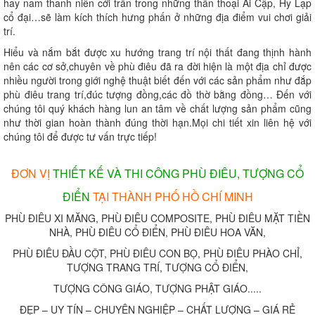
hay nam thanh niên cởi trần trong những thần thoại Ai Cập, Hy Lạp
cổ đại…sẽ làm kích thích hưng phấn ở những địa điểm vui chơi giải
trí.
Hiểu và nắm bắt được xu hướng trang trí nội thất đang thịnh hành
nên các cơ sở,chuyên về phù điêu đã ra đời hiện là một địa chỉ được
nhiều người trong giới nghệ thuật biết đến với các sản phẩm như đắp
phù điêu trang trí,đúc tượng đồng,các đồ thờ bằng đồng… Đến với
chúng tôi quý khách hàng lun an tâm về chất lượng sản phẩm cũng
như thời gian hoàn thành đúng thời hạn.Mọi chi tiết xin liên hệ với
chúng tôi để được tư vấn trực tiếp!
ĐƠN VỊ
THIẾT KẾ VÀ THI CÔNG PHÙ ĐIÊU, TƯỢNG CỔ
ĐIỂN
TẠI THÀNH PHỐ HỒ CHÍ MINH
PHÙ ĐIÊU XI MĂNG, PHÙ ĐIÊU COMPOSITE, PHÙ ĐIÊU MẶT TIỀN
NHÀ, PHÙ ĐIÊU CỔ ĐIỂN, PHÙ ĐIÊU HOA VĂN,
PHÙ ĐIÊU ĐẦU CỘT, PHÙ ĐIÊU CON BỌ, PHÙ ĐIÊU PHÀO CHỈ,
TƯỢNG TRANG TRÍ, TƯỢNG CỔ ĐIỂN,
TƯỢNG CÔNG GIÁO, TƯỢNG PHẬT GIÁO.....
ĐẸP – UY TÍN – CHUYÊN NGHIỆP – CHẤT LƯỢNG – GIÁ RẺ