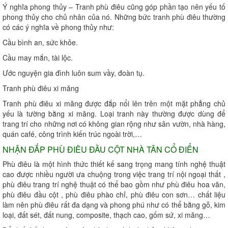
Ý nghĩa phong thủy – Tranh phù điêu cũng góp phần tạo nên yếu tố
phong thủy cho chủ nhân của nó. Những bức tranh phù điêu thường
có các ý nghĩa về phong thủy như:
Cầu bình an, sức khỏe.
Cầu may mắn, tài lộc.
Ước nguyện gia đình luôn sum vầy, đoàn tụ.
Tranh phù điêu xi măng
Tranh phù điêu xi măng được đắp nổi lên trên một mặt phẳng chủ
yếu là tường bằng xi măng. Loại tranh này thường được dùng để
trang trí cho những nơi có không gian rộng như sân vườn, nhà hàng,
quán café, công trình kiến trúc ngoài trời,…
NHẬN ĐẮP PHÙ ĐIÊU ĐẦU CỘT NHÀ TÂN CỔ ĐIỂN
Phù điêu là một hình thức thiết kế sang trọng mang tính nghệ thuật
cao được nhiều người ưa chuộng trong việc trang trí nội ngoại thất ,
phù điêu trang trí nghệ thuật có thể bao gồm như phù điêu hoa văn,
phù điêu đầu cột , phù điêu phào chỉ, phù điêu con sơn… chất liệu
làm nên phù điêu rất đa dạng và phong phú như có thể bằng gỗ, kim
loại, đất sét, đất nung, composite, thạch cao, gốm sứ, xi măng…