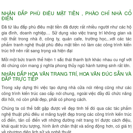
NHẬN ĐẮP PHÙ ĐIÊU MẶT TIỀN , PHÀO CHỈ NHÀ CỔ
ĐIỂN
Đã từ lâu đắp phù điêu mặt tiền đã được rất nhiều người như các hộ
gia đình, doanh nghiệp… Sử dụng vào việc trang trí không gian và
nội thất trong nhà ở, công ty, quán cafe, trường học,..với các tác
phẩm tranh nghệ thuật phù điêu mặt tiền nó làm các công trình kiến
trúc trở nên rất sang trọng và hiện đại
Mỗi một bức tranh thể hiện 1 sắc thái thanh lịch khác nhau cu ngf với
đó chúng còn mang ý nghĩa phong thủy ngũ hành tương sinh rất lớn.
NHẬN ĐẮP HOA VĂN TRANG TRÍ, HOA VĂN ĐÚC SẴN VÀ
ĐẮP TRỰC TIẾP
Trong xây dựng thì việc tạo dựng nhà cửa nói riêng cũng như các
công trình kiến trúc cao cấp nói chung, ngoài việc đầy đủ chức năng
đòi hỏi, nó còn phải đẹp, phải có phong cách.
Chúng ta có thể bắt gặp được vẻ đẹp tinh tế đó qua các tác phẩm
nghệ thuật phù điêu xi măng tuyệt đẹp trong các công trình kiến trúc
cổ điển, tân cổ điển với những đường nét trang trí được cách điệu,
khái quát trừu tượng, hình ảnh chân thật và sống động hơn, có giá trị
về phương diện lịch sử và nghệ thuật.