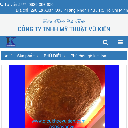
Tư vấn 24/7: 0939 096 620
Địa chỉ: 290 Lã Xuân Oai, P.Tăng Nhơn Phú , Tp. Hồ Chí Minh
Điêu Khắc Vũ Kiên
CÔNG TY TNHH MỸ THUẬT VŨ KIÊN
Sản phẩm
PHÙ ĐIÊU
Phù điêu gò kim loại