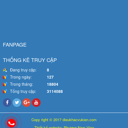
FANPAGE
THỐNG KÊ TRUY CẬP
Đang truy cập:
8
Trong ngày:
127
Trong tháng:
18804
Tổng truy cập:
3114088
Copy right © 2017 dieukhacvukien.com
Thiết kế website: Phương Nam Vina