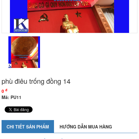
phù điêu trống đồng 14
đ
0
Mã: PU11
CHI TIẾT SẢN PHẨM
HƯỚNG DẪN MUA HÀNG