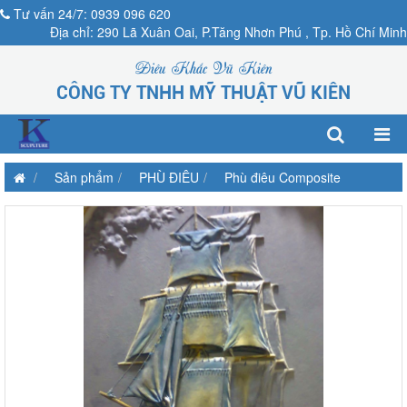
Tư vấn 24/7: 0939 096 620
Địa chỉ: 290 Lã Xuân Oai, P.Tăng Nhơn Phú , Tp. Hồ Chí Minh
Điêu Khắc Vũ Kiên
CÔNG TY TNHH MỸ THUẬT VŨ KIÊN
Sản phẩm
PHÙ ĐIÊU
Phù điêu Composite