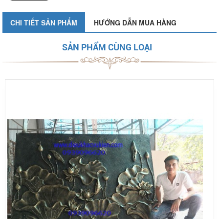
CHI TIẾT SẢN PHẨM
HƯỚNG DẪN MUA HÀNG
SẢN PHẨM CÙNG LOẠI