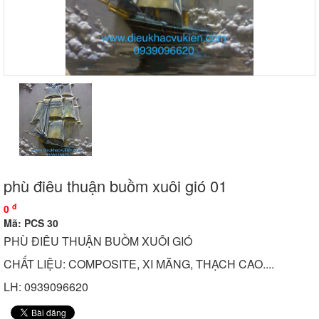
phù điêu thuận buồm xuôi gió 01
đ
0
Mã: PCS 30
PHÙ ĐIÊU THUẬN BUỒM XUÔI GIÓ
CHẤT LIỆU: COMPOSITE, XI MĂNG, THẠCH CAO....
LH: 0939096620