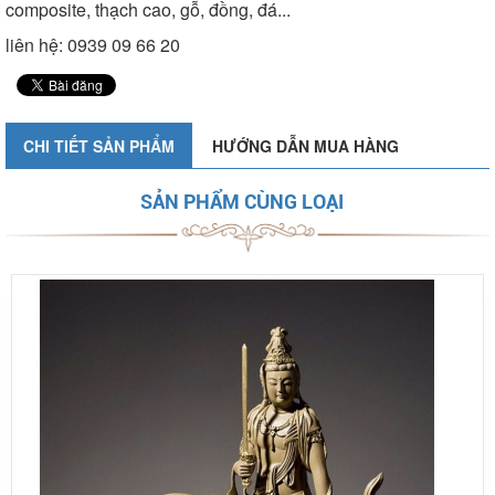
composite, thạch cao, gỗ, đồng, đá...
liên hệ: 0939 09 66 20
CHI TIẾT SẢN PHẨM
HƯỚNG DẪN MUA HÀNG
SẢN PHẨM CÙNG LOẠI