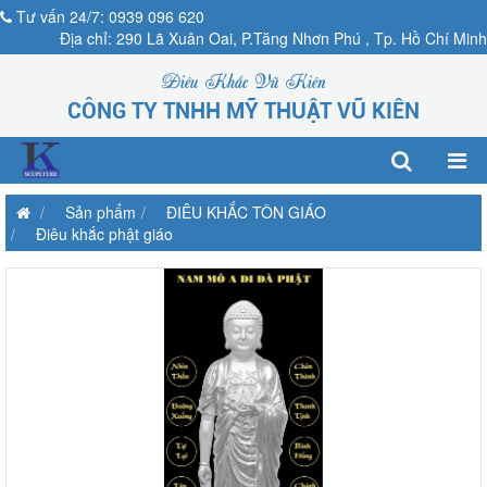
Tư vấn 24/7: 0939 096 620
Địa chỉ: 290 Lã Xuân Oai, P.Tăng Nhơn Phú , Tp. Hồ Chí Minh
Điêu Khắc Vũ Kiên
CÔNG TY TNHH MỸ THUẬT VŨ KIÊN
Sản phẩm
ĐIÊU KHẮC TÔN GIÁO
Điêu khắc phật giáo