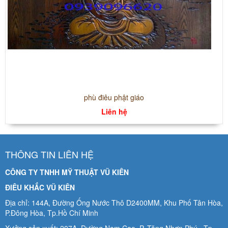
phù điêu phật giáo
Liên hệ
THÔNG TIN LIÊN HỆ
CÔNG TY TNHH MỸ THUẬT VŨ KIÊN
ĐIÊU KHẮC VŨ KIÊN
Địa chỉ: 144A, Đường Ống Nước Thô D2400MM, Khu Phố Tân Hòa,
P.Đông Hòa, Tp.Hồ Chí Minh
Xưởng sản xuất: 207A Đường Nam Cao, P. Tăng Nhơn Phú , Tp.