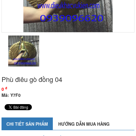
Phù điêu gò đồng 04
đ
0
Mã: Y7F0
CHI TIẾT SẢN PHẨM
HƯỚNG DẪN MUA HÀNG