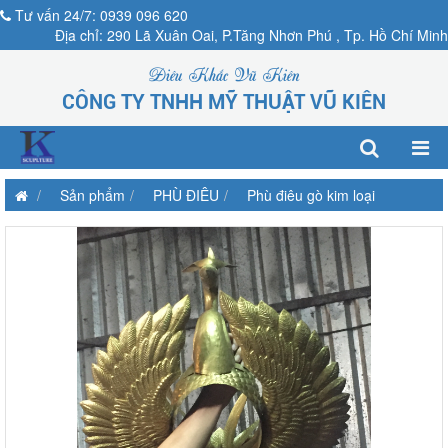
Tư vấn 24/7: 0939 096 620
Địa chỉ: 290 Lã Xuân Oai, P.Tăng Nhơn Phú , Tp. Hồ Chí Minh
Điêu Khắc Vũ Kiên
CÔNG TY TNHH MỸ THUẬT VŨ KIÊN
Sản phẩm
PHÙ ĐIÊU
Phù điêu gò kim loại