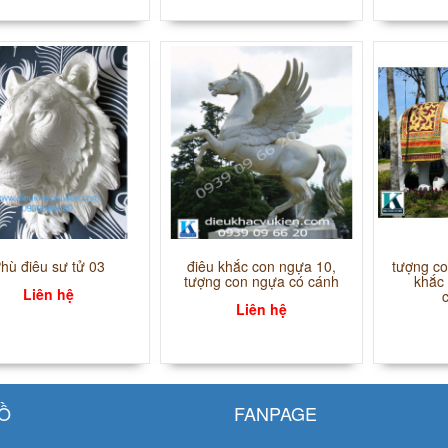
hù điêu sư tử 03
điêu khắc con ngựa 10,
tượng co
tượng con ngựa có cánh
khắc 
Liên hệ
Liên hệ
Ồ
FANPAGE