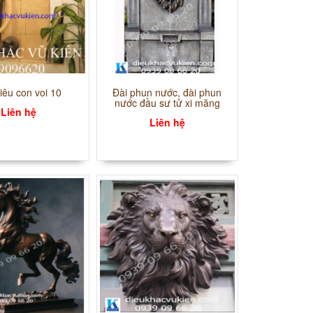
iêu con voi 10
Đài phun nước, đài phun
nước đầu sư tử xi măng
Liên hệ
Liên hệ