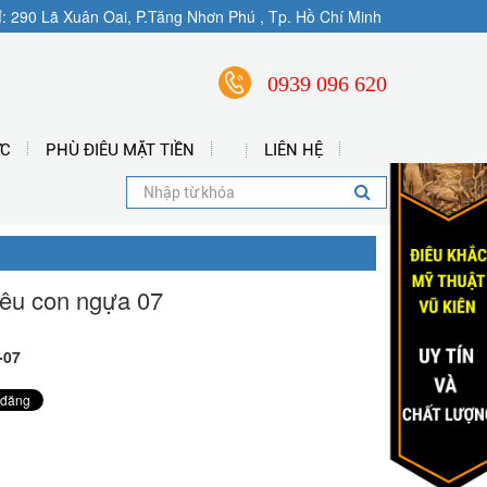
ỉ: 290 Lã Xuân Oai, P.Tăng Nhơn Phú , Tp. Hồ Chí Minh
0939 096 620
ỨC
PHÙ ĐIÊU MẶT TIỀN
LIÊN HỆ
iêu con ngựa 07
-07