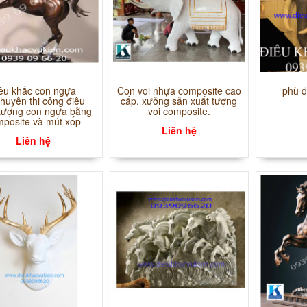
êu khắc con ngựa
Con voi nhựa composite cao
phù đ
huyên thi công điêu
cấp, xưởng sản xuất tượng
tượng con ngựa bằng
voi composite.
posite và mút xốp
Liên hệ
Liên hệ