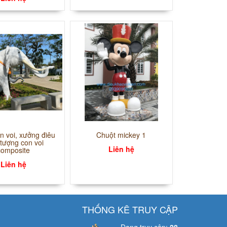
n voi, xưởng điêu
Chuột mickey 1
tượng con voi
Liên hệ
composite
Liên hệ
THỐNG KÊ TRUY CẬP
Đang truy cập:
28