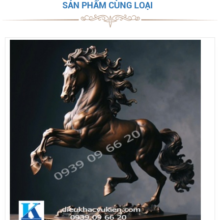
SẢN PHẨM CÙNG LOẠI