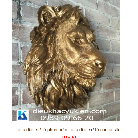
phù điêu sư tử phun nước, phù điêu sư tử composite
Liên hệ