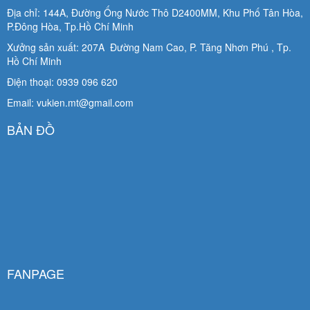
Địa chỉ: 144A, Đường Ống Nước Thô D2400MM, Khu Phố Tân Hòa,
P.Đông Hòa, Tp.Hồ Chí Minh
Xưởng sản xuất: 207A Đường Nam Cao, P. Tăng Nhơn Phú , Tp.
Hồ Chí Minh
Điện thoại: 0939 096 620
Email: vukien.mt@gmail.com
BẢN ĐỒ
FANPAGE