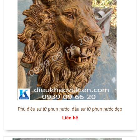
Phù điêu sư tử phun nước, đầu sư tử phun nước đẹp
Liên hệ