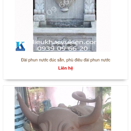
Đài phun nước đúc sẵn, phù điêu đài phun nước
Liên hệ