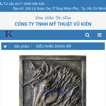
Tư vấn 24/7: 0939 096 620
Địa chỉ: 290 Lã Xuân Oai, P.Tăng Nhơn Phú , Tp. Hồ Chí Minh
Điêu Khắc Vũ Kiên
CÔNG TY TNHH MỸ THUẬT VŨ KIÊN
Sản phẩm
ĐIÊU KHẮC ĐỘNG VẬT