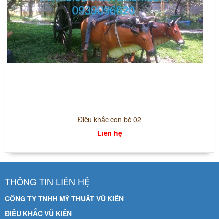
Điêu khắc con bò 02
Liên hệ
THÔNG TIN LIÊN HỆ
CÔNG TY TNHH MỸ THUẬT VŨ KIÊN
ĐIÊU KHẮC VŨ KIÊN