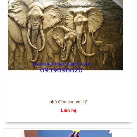
phù điêu con voi 12
Liên hệ