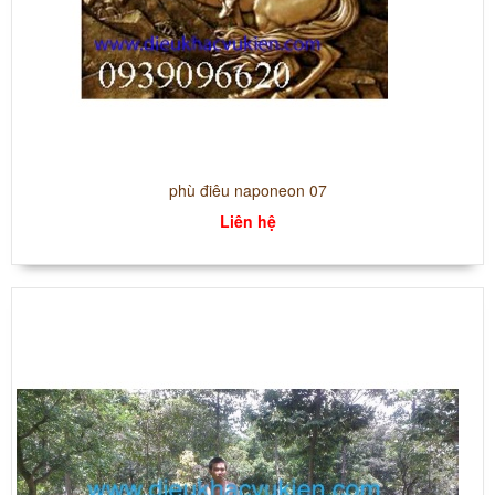
phù điêu naponeon 07
Liên hệ