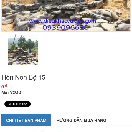
Hòn Non Bộ 15
đ
0
Mã: V3GD
CHI TIẾT SẢN PHẨM
HƯỚNG DẪN MUA HÀNG