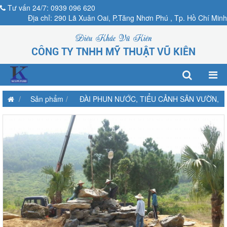
Tư vấn 24/7: 0939 096 620
Địa chỉ: 290 Lã Xuân Oai, P.Tăng Nhơn Phú , Tp. Hồ Chí Minh
Điêu Khắc Vũ Kiên
CÔNG TY TNHH MỸ THUẬT VŨ KIÊN
Sản phẩm
ĐÀI PHUN NƯỚC, TIỂU CẢNH SÂN VƯỜN,