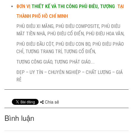
ĐƠN VỊ
THIẾT KẾ VÀ THI CÔNG PHÙ ĐIÊU, TƯỢNG
TẠI
THÀNH PHỐ HỒ CHÍ MINH
PHÙ ĐIÊU XI MĂNG, PHÙ ĐIÊU COMPOSITE, PHÙ ĐIÊU
MẶT TIỀN NHÀ, PHÙ ĐIÊU CỔ ĐIỂN, PHÙ ĐIÊU HOA VĂN,
PHÙ ĐIÊU ĐẦU CỘT, PHÙ ĐIÊU CON BỌ, PHÙ ĐIÊU PHÀO
CHỈ, TƯỢNG TRANG TRÍ, TƯỢNG CỔ ĐIỂN,
TƯỢNG CÔNG GIÁO, TƯỢNG PHẬT GIÁO.....
ĐẸP – UY TÍN – CHUYÊN NGHIỆP – CHẤT LƯỢNG – GIÁ
RẺ
Chia sẻ
Bình luận