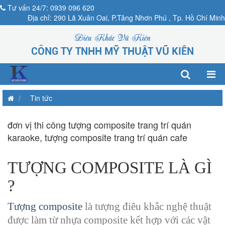
Tư vấn 24/7: 0939 096 620
Địa chỉ: 290 Lã Xuân Oai, P.Tăng Nhơn Phú , Tp. Hồ Chí Minh
Điêu Khắc Vũ Kiên
CÔNG TY TNHH MỸ THUẬT VŨ KIÊN
Tin tức
đơn vị thi công tượng composite trang trí quán
karaoke, tượng composite trang trí quán cafe
TƯỢNG COMPOSITE LÀ GÌ
?
Tượng composite
là tượng điêu khắc nghệ thuật
được làm từ nhựa composite kết hợp với các vật