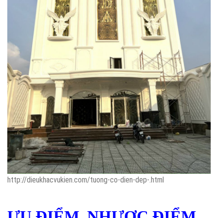
http://dieukhacvukien.com/tuong-co-dien-dep-.html
ƯU ĐIỂM, NHƯỢC ĐIỂM