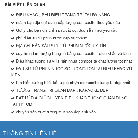
BÀI VIẾT LIÊN QUAN
ĐIÊU KHẮC , PHÙ ĐIÊU TRANG TRÍ TẠI ĐÀ NẴNG
mách bạn địa chỉ cung cấp tượng composite theo yêu cầu
Gợi ý cho bạn địa chỉ sản xuất cột đúc sẵn theo yêu cầu
phù điêu sư tử phun nước đẹp tại tphcm
ĐỊA CHỈ BÁN ĐẦU SƯU TỬ PHUN NƯỚC UY TÍN
quy trình làm tượng trang trí bằng composite - điêu khắc vũ kiên
Điêu khắc tượng 18 vị la hán nhựa composite chất lượng tốt nhất
ĐẦU SƯ TỬ PHUN NƯỚC SỐ LƯỢNG LỚN TẠI ĐIÊU KHẮC VŨ
KIÊN
tìm hiểu xưởng thiết kế tượng nhựa composite trang trí đẹp nhất
TƯỢNG TRANG TRÍ QUÁN BAR , KARAOKE ĐẸP
BẬT MÍ ĐỊA CHỈ CHUYÊN ĐIÊU KHẮC TƯỢNG CHÂN DUNG
TẠI TPHCM
chuyên sản xuất tượng mút xốp đẹp tinh xảo
THÔNG TIN LIÊN HỆ